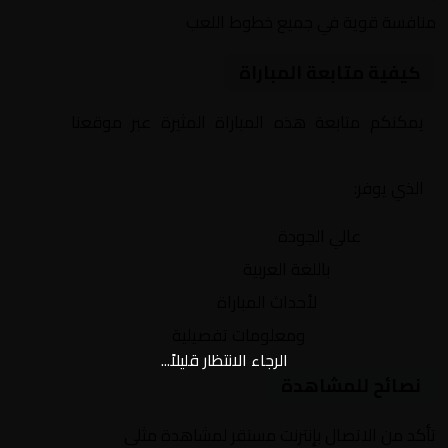
منافسة قوية في جميع خطوط اللعب
كيفية متابعة المباراة
يمكنكم متابعة هذه المباراة المثيرة عبر موقعنا
Yalla
Shoot | يلا شوت | مباريات اليوم مباشر| yalla shoot tv
الذي يوفر:
بث مباشر
عالي الجودة
تعليق صوتي
باللغة العربية
تحديثات لحظية
لأحداث المباراة
إحصائيات شاملة
ومعلومات تفصيلية
الرجاء الانتظار قليلاً...
نصائح للمشاهدة
تأكد من الاتصال بإنترنت مستقر لمشاهدة مثلى