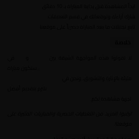
ابدأ المشاهدة قبل بداية المباراة بـ 10 دقائق
شارك آراءك وتوقعاتك في قسم التعليقات
تابع تحليلات ما بعد المباراة حصرياً على موقعنا
خلاصة
لا تفوتوا هذه المواجهة الشيقة بين
آنيسي
و
تروا
في
فرنسا, الدوري الفرنسي – الدرجة الثانية
. ستكون مباراة
مليئة بالإثارة والتشويق، ونحن في
Yalla Shoot | يلا شوت |
مباريات اليوم مباشر| yalla shoot tv
نلتزم بتقديم أفضل
تجربة مشاهدة لكم.
ترقبوا المزيد من التغطيات الحصرية والمباريات المثيرة على
موقعنا!