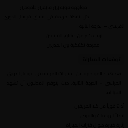
التنافس الشرس:
مواجهة قوية بين فريقين طموحين
النقاط الثمينة:
كل نقطة مهمة في سباق فرنسا, الدوري
الفرنسي – الدرجة الثانية
الجماهير:
ترقب كبير من عشاق الفريقين
التكتيكات:
معركة تكتيكية بين المدربين
توقعات المباراة
تعد هذه المواجهة من المباريات المهمة في فرنسا, الدوري
الفرنسي – الدرجة الثانية، حيث يتوقع المحللون أن تشهد
المباراة:
أداءً قوياً من كلا الفريقين
تبادلاً للهجمات والفرص
إثارة كبيرة طوال فترات المباراة