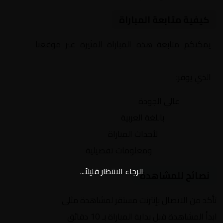
كيفية متابعة المباراة
يمكنكم متابعة هذه المباراة المثيرة عبر موقعنا
Yalla
Shoot | يلا شوت | مباريات اليوم مباشر| yalla shoot tv
الذي يوفر:
بث مباشر
عالي الجودة
تعليق صوتي
باللغة العربية
تحديثات لحظية
لأحداث المباراة
إحصائيات شاملة
ومعلومات تفصيلية
الرجاء الانتظار قليلاً...
نصائح للمشاهدة
تأكد من الاتصال بإنترنت مستقر لمشاهدة مثلى
ابدأ المشاهدة قبل بداية المباراة بـ 10 دقائق