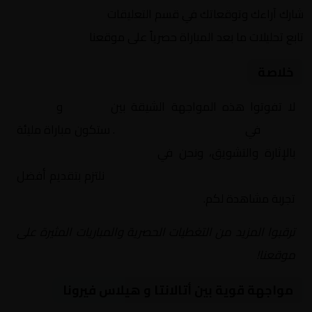
شارك آراءك وتوقعاتك في قسم التعليقات
تابع تحليلات ما بعد المباراة حصرياً على موقعنا
خلاصة
لا تفوتوا هذه المواجهة الشيقة بين
أتالانتا
و
هيلاس
فيرونا
في
إيطاليا, الدوري الإيطالي
. ستكون مباراة مليئة
بالإثارة والتشويق، ونحن في
Yalla Shoot | يلا شوت |
مباريات اليوم مباشر| yalla shoot tv
نلتزم بتقديم أفضل
تجربة مشاهدة لكم.
ترقبوا المزيد من التغطيات الحصرية والمباريات المثيرة على
موقعنا!
مواجهة قوية بين أتالانتا و هيلاس فيرونا