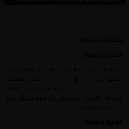
مباراة نارية بين أتالانتا وهيلاس فيرونا ضمن
منافسات إيطاليا, الدوري الإيطالي
معلومات المباراة
نبذة عن المباراة
تتجه أنظار عشاق كرة القدم إلى المواجهة المرتقبة التي
ستجمع بين
أتالانتا
و
هيلاس فيرونا
ضمن منافسات
إيطاليا, الدوري الإيطالي
. هذه المباراة تحمل أهمية
كبيرة لكلا الفريقين، حيث يسعى كل منهما لتحقيق الفوز
وحصد النقاط الثمينة.
أهمية المباراة