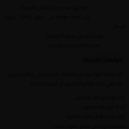
التنافس الشرس:
مواجهة قوية بين فريقين طموحين
النقاط الثمينة:
كل نقطة مهمة في سباق إيطاليا, الدوري
الإيطالي
الجماهير:
ترقب كبير من عشاق الفريقين
التكتيكات:
معركة تكتيكية بين المدربين
توقعات المباراة
تعد هذه المواجهة من المباريات المهمة في إيطاليا, الدوري
الإيطالي، حيث يتوقع المحللون أن تشهد المباراة:
أداءً قوياً من كلا الفريقين
تبادلاً للهجمات والفرص
إثارة كبيرة طوال فترات المباراة
منافسة قوية في جميع خطوط اللعب