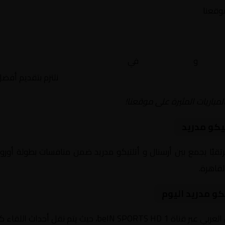
موقعنا
رسنال
و
أتلتيكو مدريد
في
أوروبا, دوري أبطال اوروبا – نصف 
نلتزم بتقديم أفض
لمباريات المثيرة على موقعنا!
يكو مدريد
يوم 2026-05-06 لقاءً مرتقبًا يجمع بين أرسنال و أتلتيكو مدريد ضمن منافسات بطول
كو مدريد اليوم
داث اللقاء كاملة مع تعليق صوتي مميز.