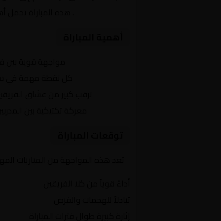
نصف النهائي
. هذه المباراة تحمل أ
أهمية المباراة
التنافس الشرس:
مواجهة قوية بين ف
النقاط الثمينة:
كل نقطة مهمة في سباق
الجماهير:
ترقب كبير من عشاق الفريقي
التكتيكات:
معركة تكتيكية بين المدربي
توقعات المباراة
تعد هذه المواجهة من المباريات المهمة
أداءً قوياً من كلا الفريقين
تبادلاً للهجمات والفرص
إثارة كبيرة طوال فترات المباراة