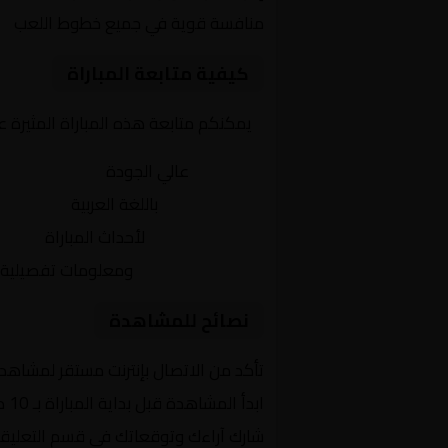
منافسة قوية في جميع خطوط اللعب
كيفية متابعة المباراة
يمكنكم متابعة هذه المباراة المثيرة 
بث مباشر
عالي الجودة
تعليق صوتي
باللغة العربية
تحديثات لحظية
لأحداث المباراة
إحصائيات شاملة
ومعلومات تفصيلية
نصائح للمشاهدة
تأكد من الاتصال بإنترنت مستقر لمشاهد
ابدأ المشاهدة قبل بداية المباراة بـ 10 دقائق
شارك آراءك وتوقعاتك في قسم التعليق