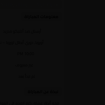
مباراة نارية بين أرسنال وأتلت
معلومات المباراة
الفريقان:
أرسنال ضد أتلتيكو مدريد
البطولة:
أوروبا, دوري أبطال اوروبا – 
وقت المباراة:
10:00 PM
القناة الناقلة:
غير معروف
حالة المباراة:
لم تبدأ بعد
نبذة عن المباراة
تتجه أنظار عشاق كرة القدم إلى المو