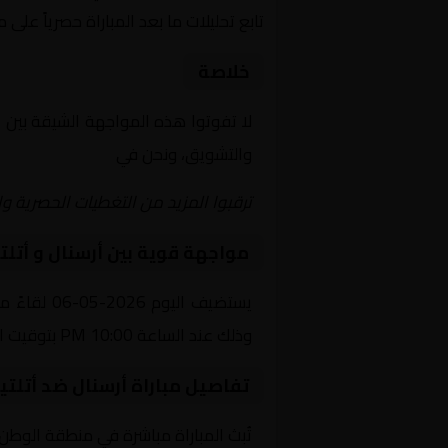
تابع تحليلات ما بعد المباراة حصرياً على 
خلاصة
لا تفوتوا هذه المواجهة الشيقة بين
أ
والتشويق، ونحن في
Yalla Shoot | يلا شوت | مباريات اليوم مباشر| yalla shoot tv
ترقبوا المزيد من التغطيات الحصرية وا
مواجهة قوية بين أرسنال و أتلت
يستضيف ال
وذلك عند الساعة 10:00 PM بتوقيت القاهرة.
تفاصيل مباراة أرسنال ضد أتلتي
تُبث المباراة مباشرة في منطقة الوطن العربي عبر قناة beIN SPORTS HD 1، حيث يتم نقل أح