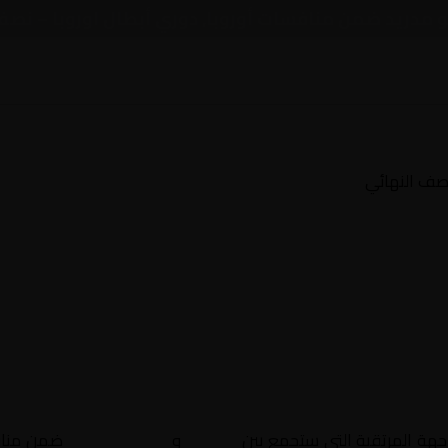
يكو مدريد ضمن منافسات أوروبا, دوري أبطال اوروبا – نصف
نصف النهائي
اجهة المرتقبة التي ستجمع بين
أرسنال
و
أتلتيكو مدريد
ضمن منا