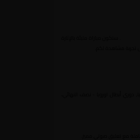
النهائي
. ستكون مباراة مليئة بالإثارة
ل تجربة مشاهدة لكم.
ة أوروبا, دوري أبطال اوروبا - نصف النهائي،