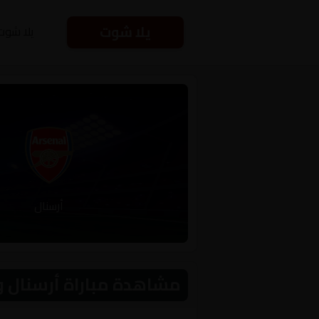
يلا شوت
يلا شوت
أرسنال
مشاهدة مباراة أرسنال و أتلتيكو مد