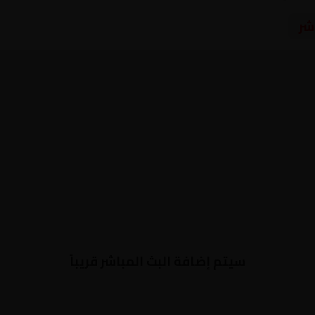
شر
سيتم إضافة البث المباشر قريباً