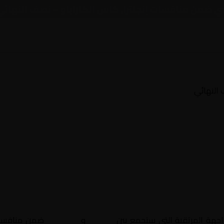
سي ضمن منافسات إنجلترا, كأس الكاراباو – نصف النهائي
 النهائي
اجهة المرتقبة التي ستجمع بين
أرسنال
و
تشيلسي
ضمن منافس