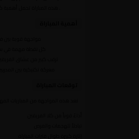
النهائي
. هذه المباراة تحمل أهمية ك
أهمية المباراة
التنافس الشرس:
مواجهة قوية بين ف
النقاط الثمينة:
كل نقطة مهمة في سباق
الجماهير:
ترقب كبير من عشاق الفريقي
التكتيكات:
معركة تكتيكية بين المدربي
توقعات المباراة
تعد هذه المواجهة من المباريات المهمة
أداءً قوياً من كلا الفريقين
تبادلاً للهجمات والفرص
إثارة كبيرة طوال فترات المباراة