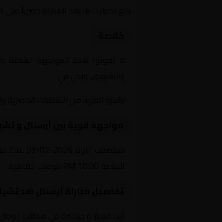
تابع تحليلات ما بعد المباراة حصرياً على 
خلاصة
لا تفوتوا هذه المواجهة الشيقة ب
والتشويق، ونحن في
Yalla Shoot | يلا شوت | مباريات اليوم مباشر| yalla shoot tv
ترقبوا المزيد من التغطيات الحصرية وا
مواجهة قوية بين أرسنال و تش
يستضيف ال
الساعة 10:00 PM بتوقيت القاهرة.
تفاصيل مباراة أرسنال ضد تشي
تُبث المباراة مباشرة في منطقة الوطن العربي عبر قناة beIN SPORTS HD 1، حيث يتم نقل أح