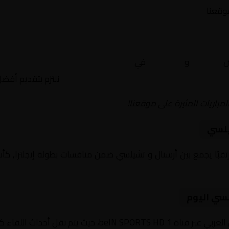
موقعنا
ين
أرسنال
و
تشيلسي
في
إنجلترا, كأس الكاراباو – نصف ال
نلتزم بتقديم أفض
لمباريات المثيرة على موقعنا!
يلسي
يوم 2026-02-03 لقاءً مرتقبًا يجمع بين أرسنال و تشيلسي ضمن منافسات بطولة إنجل
لسي اليوم
داث اللقاء كاملة مع تعليق صوتي مميز.