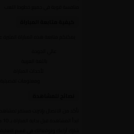
منافسة قوية في جميع خطوط اللعب
كيفية متابعة المباراة
يمكنكم متابعة هذه المباراة المثيرة 
بث مباشر
عالي الجودة
تعليق صوتي
باللغة العربية
تحديثات لحظية
لأحداث المباراة
إحصائيات شاملة
ومعلومات تفصيلية
نصائح للمشاهدة
تأكد من الاتصال بإنترنت مستقر لمشاهد
ابدأ المشاهدة قبل بداية المباراة بـ 10 دقائق
شارك آراءك وتوقعاتك في قسم التعليق