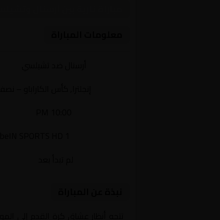
مباراة نارية بين أرسنال وتشيل
معلومات المباراة
الفريقان:
أرسنال ضد تشيلسي
البطولة:
إنجلترا, كأس الكاراباو – نصف
وقت المباراة:
10:00 PM
القناة الناقلة:
beIN SPORTS HD 1
حالة المباراة:
لم تبدأ بعد
نبذة عن المباراة
تتجه أنظار عشاق كرة القدم إلى المو