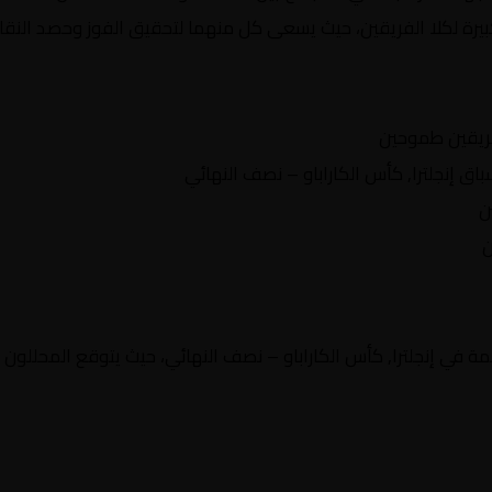
بيرة لكلا الفريقين، حيث يسعى كل منهما لتحقيق الفوز وحصد النقاط
ريقين طموحين
 إنجلترا, كأس الكاراباو – نصف النهائي
ن
ن
 في إنجلترا, كأس الكاراباو – نصف النهائي، حيث يتوقع المحللون أ