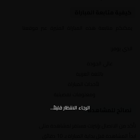
كيفية متابعة المباراة
يمكنكم متابعة هذه المباراة المثيرة عبر موقعنا
Yalla
Shoot | يلا شوت | مباريات اليوم مباشر| yalla shoot tv
الذي يوفر:
بث مباشر
عالي الجودة
تعليق صوتي
باللغة العربية
تحديثات لحظية
لأحداث المباراة
إحصائيات شاملة
ومعلومات تفصيلية
الرجاء الانتظار قليلاً...
نصائح للمشاهدة
تأكد من الاتصال بإنترنت مستقر لمشاهدة مثلى
ابدأ المشاهدة قبل بداية المباراة بـ 10 دقائق