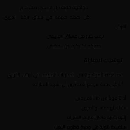
التنافس الشرس:
مواجهة قوية بين فريقين طموحين
النقاط الثمينة:
كل نقطة مهمة في سباق تركيا, الدوري
التركي
الجماهير:
ترقب كبير من عشاق الفريقين
التكتيكات:
معركة تكتيكية بين المدربين
توقعات المباراة
تعد هذه المواجهة من المباريات المهمة في تركيا, الدوري
التركي، حيث يتوقع المحللون أن تشهد المباراة:
أداءً قوياً من كلا الفريقين
تبادلاً للهجمات والفرص
إثارة كبيرة طوال فترات المباراة
منافسة قوية في جميع خطوط اللعب