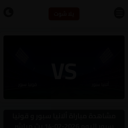
يلا شوت
VS
ألانيا سبور
قونيا سبور
مشاهدة مباراة ألانيا سبور و قونيا
سبور اليوم 2026-02-14 بث مباشر