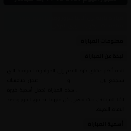
مباراة نارية بين ألانيا سبور وقونيا سبور ضمن
منافسات تركيا, الدوري التركي
معلومات المباراة
نبذة عن المباراة
تتجه أنظار عشاق كرة القدم إلى المواجهة المرتقبة التي
ستجمع بين
ألانيا سبور
و
قونيا سبور
ضمن منافسات
تركيا, الدوري التركي
. هذه المباراة تحمل أهمية كبيرة
لكلا الفريقين، حيث يسعى كل منهما لتحقيق الفوز وحصد
النقاط الثمينة.
أهمية المباراة