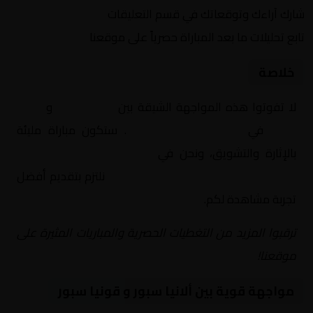
شارك آراءك وتوقعاتك في قسم التعليقات
تابع تحليلات ما بعد المباراة حصرياً على موقعنا
خلاصة
لا تفوتوا هذه المواجهة الشيقة بين
ألانيا سبور
و
قونيا
سبور
في
تركيا, الدوري التركي
. ستكون مباراة مليئة
بالإثارة والتشويق، ونحن في
Yalla Shoot | يلا شوت |
مباريات اليوم مباشر| yalla shoot tv
نلتزم بتقديم أفضل
تجربة مشاهدة لكم.
ترقبوا المزيد من التغطيات الحصرية والمباريات المثيرة على
موقعنا!
مواجهة قوية بين ألانيا سبور و قونيا سبور