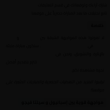
شارك آراءك وتوقعاتك في قسم التعليقات
تابع تحليلات ما بعد المباراة حصرياً على موقعنا
خلاصة
لا تفوتوا هذه المواجهة الشيقة بين
إسبانيول
و
سيلتا
فيجو
في
إسبانيا, الدوري الإسباني
. ستكون مباراة مليئة
بالإثارة والتشويق، ونحن في
Yalla Shoot | يلا شوت |
مباريات اليوم مباشر| yalla shoot tv
نلتزم بتقديم أفضل
تجربة مشاهدة لكم.
ترقبوا المزيد من التغطيات الحصرية والمباريات المثيرة على
موقعنا!
مواجهة قوية بين إسبانيول و سيلتا فيجو