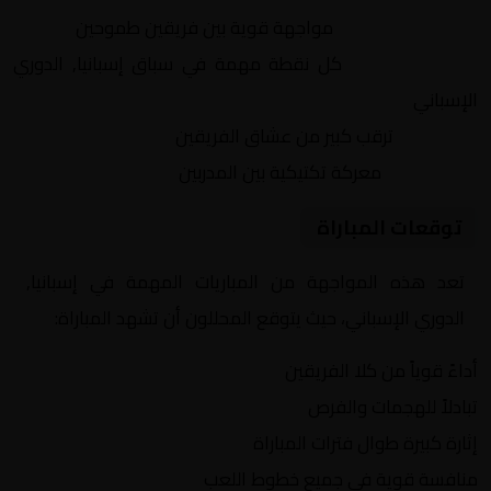
التنافس الشرس:
مواجهة قوية بين فريقين طموحين
النقاط الثمينة:
كل نقطة مهمة في سباق إسبانيا, الدوري
الإسباني
الجماهير:
ترقب كبير من عشاق الفريقين
التكتيكات:
معركة تكتيكية بين المدربين
توقعات المباراة
تعد هذه المواجهة من المباريات المهمة في إسبانيا,
الدوري الإسباني، حيث يتوقع المحللون أن تشهد المباراة:
أداءً قوياً من كلا الفريقين
تبادلاً للهجمات والفرص
إثارة كبيرة طوال فترات المباراة
منافسة قوية في جميع خطوط اللعب