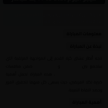
مباراة نارية بين إسبانيول وسيلتا فيجو ضمن
منافسات إسبانيا, الدوري الإسباني
معلومات المباراة
نبذة عن المباراة
تتجه أنظار عشاق كرة القدم إلى المواجهة المرتقبة التي
ستجمع بين
إسبانيول
و
سيلتا فيجو
ضمن منافسات
إسبانيا, الدوري الإسباني
. هذه المباراة تحمل أهمية
كبيرة لكلا الفريقين، حيث يسعى كل منهما لتحقيق الفوز
وحصد النقاط الثمينة.
أهمية المباراة