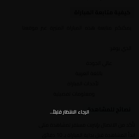
كيفية متابعة المباراة
يمكنكم متابعة هذه المباراة المثيرة عبر موقعنا
Yalla
Shoot | يلا شوت | مباريات اليوم مباشر| yalla shoot tv
الذي يوفر:
بث مباشر
عالي الجودة
تعليق صوتي
باللغة العربية
تحديثات لحظية
لأحداث المباراة
إحصائيات شاملة
ومعلومات تفصيلية
نصائح للمشاهدة
الرجاء الانتظار قليلاً...
تأكد من الاتصال بإنترنت مستقر لمشاهدة مثلى
ابدأ المشاهدة قبل بداية المباراة بـ 10 دقائق