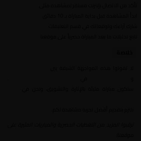
تأكد من الاتصال بإنترنت مستقر لمشاهدة مثلى
ابدأ المشاهدة قبل بداية المباراة بـ 10 دقائق
شارك آراءك وتوقعاتك في قسم التعليقات
تابع تحليلات ما بعد المباراة حصرياً على موقعنا
خلاصة
لا تفوتوا هذه المواجهة الشيقة بين
الأهلي ود مدني
و
الأهلي الخرطوم
في
السودان, الدوري السوداني
.
ستكون مباراة مليئة بالإثارة والتشويق، ونحن في
Yalla
Shoot | يلا شوت | مباريات اليوم مباشر| yalla shoot tv
نلتزم بتقديم أفضل تجربة مشاهدة لكم.
ترقبوا المزيد من التغطيات الحصرية والمباريات المثيرة على
موقعنا!