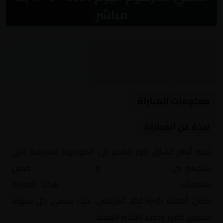
مباشر
مباراة نارية بين الأهلي ود مدني والأهلي
الخرطوم ضمن منافسات السودان, الدوري
السوداني
معلومات المباراة
نبذة عن المباراة
تتجه أنظار عشاق كرة القدم إلى المواجهة المرتقبة التي
ستجمع بين
الأهلي ود مدني
و
الأهلي الخرطوم
ضمن
منافسات
السودان, الدوري السوداني
. هذه المباراة
تحمل أهمية كبيرة لكلا الفريقين، حيث يسعى كل منهما
لتحقيق الفوز وحصد النقاط الثمينة.