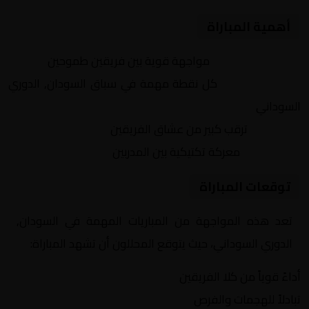
أهمية المباراة
التنافس الشرس:
مواجهة قوية بين فريقين طموحين
النقاط الثمينة:
كل نقطة مهمة في سباق السودان, الدوري
السوداني
الجماهير:
ترقب كبير من عشاق الفريقين
التكتيكات:
معركة تكتيكية بين المدربين
توقعات المباراة
تعد هذه المواجهة من المباريات المهمة في السودان,
الدوري السوداني، حيث يتوقع المحللون أن تشهد المباراة:
أداءً قوياً من كلا الفريقين
تبادلاً للهجمات والفرص