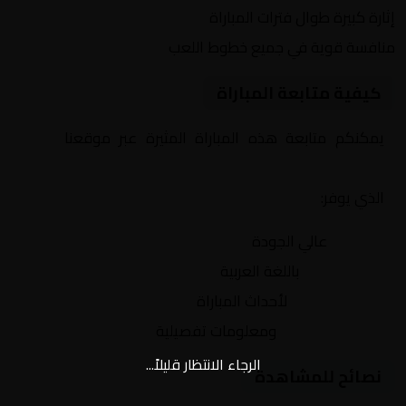
إثارة كبيرة طوال فترات المباراة
منافسة قوية في جميع خطوط اللعب
كيفية متابعة المباراة
يمكنكم متابعة هذه المباراة المثيرة عبر موقعنا
Yalla
Shoot | يلا شوت | مباريات اليوم مباشر| yalla shoot tv
الذي يوفر:
بث مباشر
عالي الجودة
تعليق صوتي
باللغة العربية
تحديثات لحظية
لأحداث المباراة
إحصائيات شاملة
ومعلومات تفصيلية
الرجاء الانتظار قليلاً...
نصائح للمشاهدة