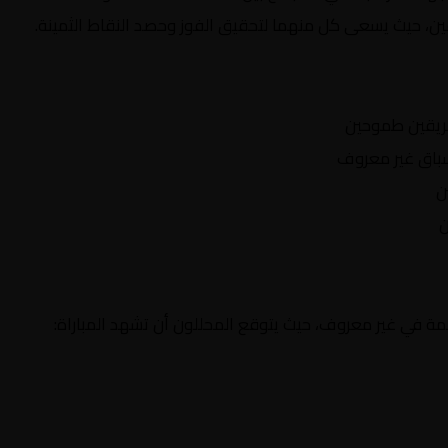
يقين، حيث يسعى كل منهما لتحقيق الفوز وحصد النقاط الثمينة.
ريقين طموحين
اق غير معروف
ن
ن
مة في غير معروف، حيث يتوقع المحللون أن تشهد المباراة: