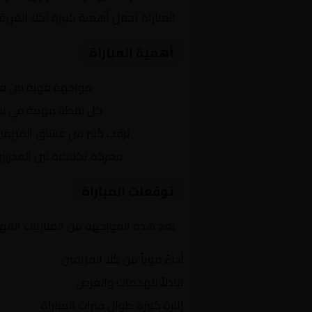
المباراة تحمل أهمية كبيرة لكلا الفر
أهمية المباراة
التنافس الشرس:
مواجهة قوية بين ف
النقاط الثمينة:
كل نقطة مهمة في سب
الجماهير:
ترقب كبير من عشاق الفريقي
التكتيكات:
معركة تكتيكية بين المدربي
توقعات المباراة
تعد هذه المواجهة من المباريات المه
أداءً قوياً من كلا الفريقين
تبادلاً للهجمات والفرص
إثارة كبيرة طوال فترات المباراة