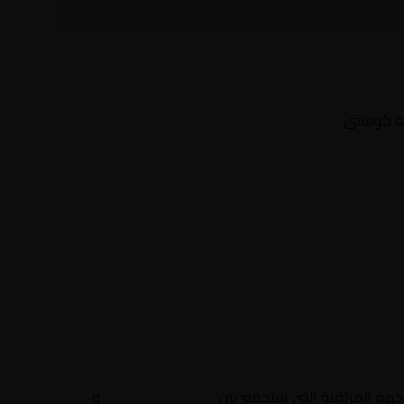
دني والرابطة كوستي ضمن منافسات غير معروف
طة كوستي
اجهة المرتقبة التي ستجمع بين
الأهلي ود مدني
و
الرابطة كوست