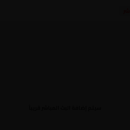
شر
سيتم إضافة البث المباشر قريباً