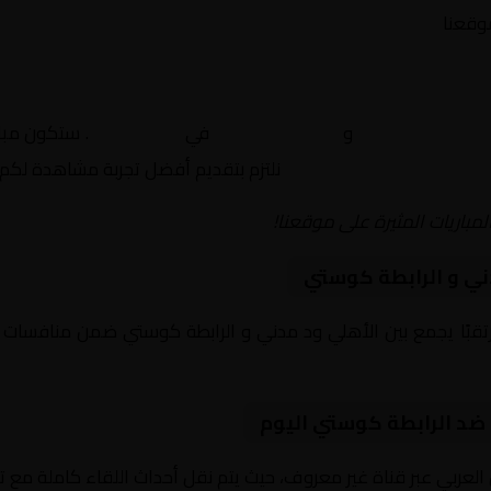
موقعنا
الأهلي ود مدني
و
الرابطة كوستي
في
غير معروف
. ستكون مبار
نلتزم بتقديم أفضل تجربة مشاهدة لكم.
لمباريات المثيرة على موقعنا!
ني و الرابطة كوستي
يوم 2026-02-14 لقاءً مرتقبًا يجمع بين الأهلي ود مدني و الرابطة كوستي ضمن 
 ضد الرابطة كوستي اليوم
 العربي عبر قناة غير معروف، حيث يتم نقل أحداث اللقاء كاملة مع 