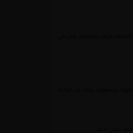
اة مليئة بالإثارة والتشويق، ونحن في
منافسات بطولة غير معروف، وذلك عند الساعة
تعليق صوتي مميز.