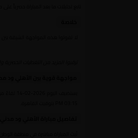
تابع تحليلات ما بعد المباراة حصرياً على 
خلاصة
لا تفوتوا هذه المواجهة الشيقة بين
Yalla Shoot | يلا شوت | مباريات اليوم مباشر| yalla shoot tv
ترقبوا المزيد من التغطيات الحصرية وا
مواجهة قوية بين الأهلي ود مد
يستضيف ال
03:15 PM بتوقيت القاهرة.
تفاصيل مباراة الأهلي ود مدني
تُبث المباراة مباشرة في منطقة الوطن