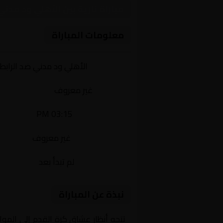
مباراة نارية بين الأهلي ود م
معلومات المباراة
الفريقان:
الأهلي ود مدني ضد الراب
البطولة:
غير معروف
وقت المباراة:
03:15 PM
القناة الناقلة:
غير معروف
حالة المباراة:
لم تبدأ بعد
نبذة عن المباراة
تتجه أنظار عشاق كرة القدم إلى المو