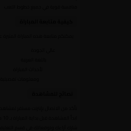
منافسة قوية في جميع خطوط اللعب
كيفية متابعة المباراة
يمكنكم متابعة هذه المباراة المثيرة 
بث مباشر
عالي الجودة
تعليق صوتي
باللغة العربية
تحديثات لحظية
لأحداث المباراة
إحصائيات شاملة
ومعلومات تفصيلية
نصائح للمشاهدة
تأكد من الاتصال بإنترنت مستقر لمشاهد
ابدأ المشاهدة قبل بداية المباراة بـ 10 دقائق
شارك آراءك وتوقعاتك في قسم التعليق