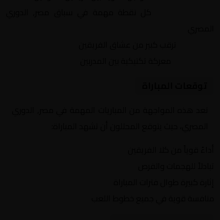
النقاط الثمينة:
كل نقطة مهمة في سباق مصر, الدوري
المصري
الجماهير:
ترقب كبير من عشاق الفريقين
التكتيكات:
معركة تكتيكية بين المدربين
توقعات المباراة
تعد هذه المواجهة من المباريات المهمة في مصر, الدوري
المصري، حيث يتوقع المحللون أن تشهد المباراة:
أداءً قوياً من كلا الفريقين
تبادلاً للهجمات والفرص
إثارة كبيرة طوال فترات المباراة
منافسة قوية في جميع خطوط اللعب