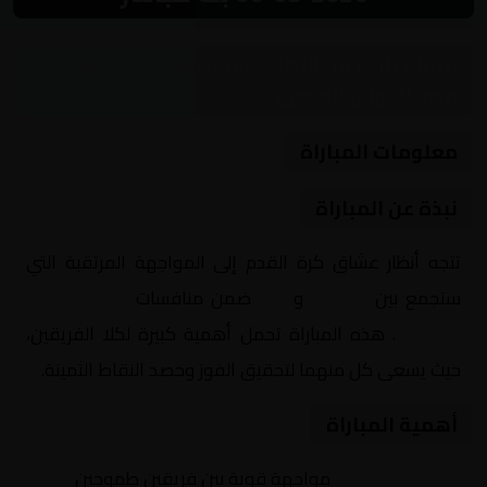
مباراة نارية بين الأهلي وإنبي ضمن منافسات
مصر, الدوري المصري
معلومات المباراة
نبذة عن المباراة
تتجه أنظار عشاق كرة القدم إلى المواجهة المرتقبة التي
ستجمع بين
الأهلي
و
إنبي
ضمن منافسات
مصر, الدوري
المصري
. هذه المباراة تحمل أهمية كبيرة لكلا الفريقين،
حيث يسعى كل منهما لتحقيق الفوز وحصد النقاط الثمينة.
أهمية المباراة
التنافس الشرس:
مواجهة قوية بين فريقين طموحين