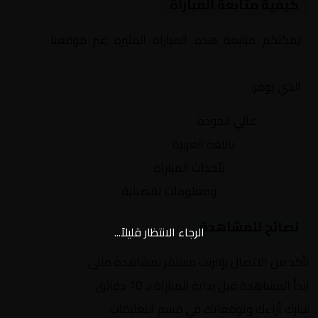
كيفية متابعة المباراة
يمكنكم متابعة هذه المباراة المثيرة عبر موقعنا
Yalla
Shoot | يلا شوت | مباريات اليوم مباشر| yalla shoot tv
الذي يوفر:
بث مباشر
عالي الجودة
تعليق صوتي
باللغة العربية
تحديثات لحظية
لأحداث المباراة
إحصائيات شاملة
ومعلومات تفصيلية
نصائح للمشاهدة
الرجاء الانتظار قليلاً...
تأكد من الاتصال بإنترنت مستقر لمشاهدة مثلى
ابدأ المشاهدة قبل بداية المباراة بـ 10 دقائق
شارك آراءك وتوقعاتك في قسم التعليقات