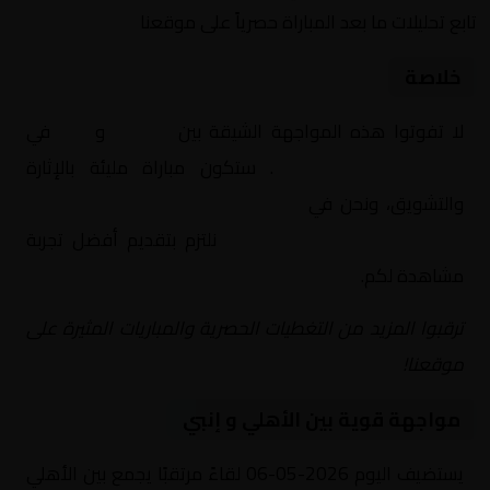
تابع تحليلات ما بعد المباراة حصرياً على موقعنا
خلاصة
لا تفوتوا هذه المواجهة الشيقة بين
الأهلي
و
إنبي
في
مصر, الدوري المصري
. ستكون مباراة مليئة بالإثارة
والتشويق، ونحن في
Yalla Shoot | يلا شوت | مباريات
اليوم مباشر| yalla shoot tv
نلتزم بتقديم أفضل تجربة
مشاهدة لكم.
ترقبوا المزيد من التغطيات الحصرية والمباريات المثيرة على
موقعنا!
مواجهة قوية بين الأهلي و إنبي
يستضيف اليوم 2026-05-06 لقاءً مرتقبًا يجمع بين الأهلي