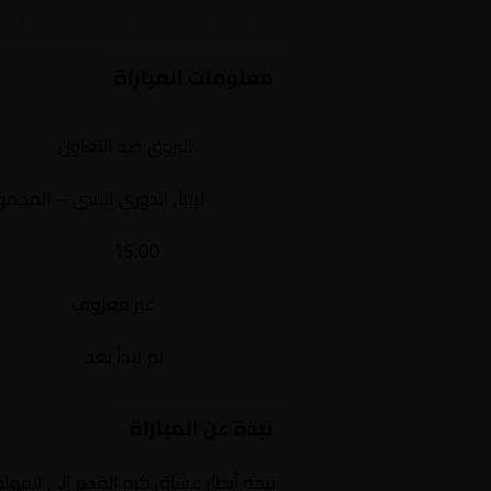
مباراة نارية بين البروق والتع
معلومات المباراة
الفريقان:
البروق ضد التعاون
البطولة:
ليبيا, الدوري الليبي – المج
وقت المباراة:
15:00
القناة الناقلة:
غير معروف
حالة المباراة:
لم تبدأ بعد
نبذة عن المباراة
تتجه أنظار عشاق كرة القدم إلى الموا