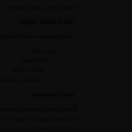
منافسة قوية في جميع خطوط اللعب
كيفية متابعة المباراة
يمكنكم متابعة هذه المباراة المثيرة 
بث مباشر
عالي الجودة
تعليق صوتي
باللغة العربية
تحديثات لحظية
لأحداث المباراة
إحصائيات شاملة
ومعلومات تفصيلية
نصائح للمشاهدة
تأكد من الاتصال بإنترنت مستقر لمشاهد
ابدأ المشاهدة قبل بداية المباراة بـ 10 دقائق
شارك آراءك وتوقعاتك في قسم التعليق