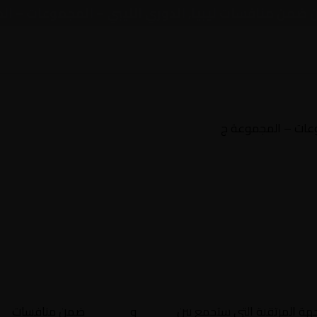
اون ضمن منافسات ليبيا, الدوري الليبي – المجموعات – ا
موعات – المجموعة ج
جهة المرتقبة التي ستجمع بين
البروق
و
التعاون
ضمن منافسات
لي