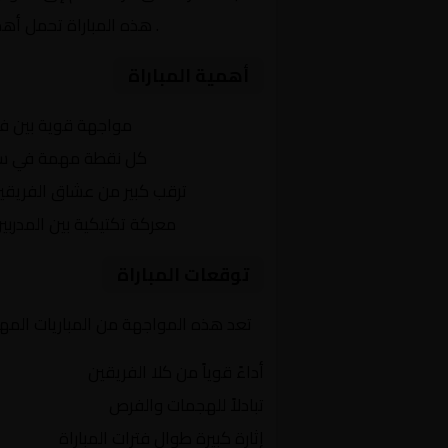
المجموعة ج
. هذه المباراة تحمل أهم
أهمية المباراة
التنافس الشرس:
مواجهة قوية بين ف
النقاط الثمينة:
كل نقطة مهمة في سباق
الجماهير:
ترقب كبير من عشاق الفريقي
التكتيكات:
معركة تكتيكية بين المدربي
توقعات المباراة
تعد هذه المواجهة من المباريات المهم
أداءً قوياً من كلا الفريقين
تبادلاً للهجمات والفرص
إثارة كبيرة طوال فترات المباراة