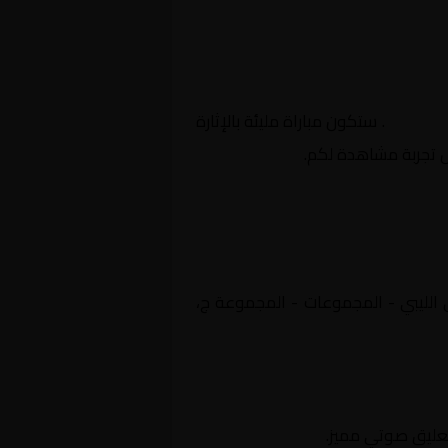
جموعة ج
. ستكون مباراة مليئة بالإثارة
ل تجربة مشاهدة لكم.
ا, الدوري الليبي - المجموعات - المجموعة ج،
تعليق صوتي مميز.