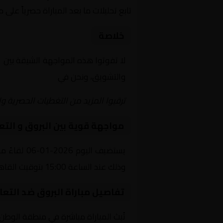
تابع تحليلات ما بعد المباراة حصرياً على 
خلاصة
لا تفوتوا هذه المواجهة الشيقة بين
ا
والتشويق، ونحن في
Yalla Shoot | يلا شوت | مباريات اليوم مباشر| yalla shoot tv
ترقبوا المزيد من التغطيات الحصرية وا
مواجهة قوية بين البروق و التع
يستضيف ال
وذلك عند الساعة 15:00 بتوقيت القاهرة.
تفاصيل مباراة البروق ضد التعا
تُبث المباراة مباشرة في منطقة الوطن