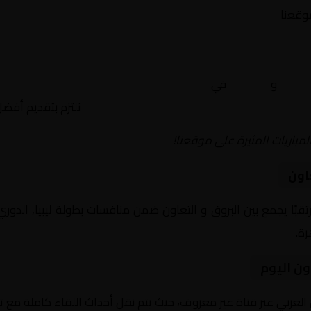
موقعنا
لبروق
و
التعاون
في
ليبيا, الدوري الليبي – المجموعات – الم
نلتزم بتقديم أفض
لمباريات المثيرة على موقعنا!
اون
يوم 2026-01-06 لقاءً مرتقبًا يجمع بين البروق و التعاون ضمن منافسات بطولة ليبي
ون اليوم
 العربي عبر قناة غير معروف، حيث يتم نقل أحداث اللقاء كاملة مع 