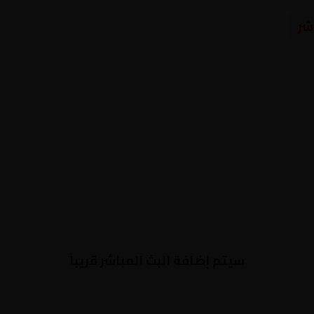
شر
سيتم إضافة البث المباشر قريباً