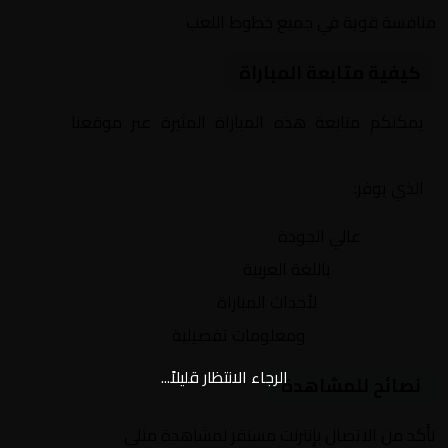
منافسة قوية في جميع خطوط اللعب
كيفية متابعة المباراة
يمكنكم متابعة هذه المباراة المثيرة عبر موقعنا
Yalla
Shoot | يلا شوت | مباريات اليوم مباشر| yalla shoot tv
الذي يوفر:
بث مباشر
عالي الجودة
تعليق صوتي
باللغة العربية
تحديثات لحظية
لأحداث المباراة
إحصائيات شاملة
ومعلومات تفصيلية
الرجاء الانتظار قليلاً...
نصائح للمشاهدة
تأكد من الاتصال بإنترنت مستقر لمشاهدة مثلى