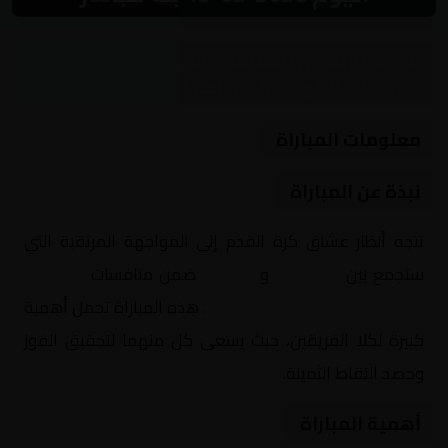
مباراة نارية بين التضامن والجهراء ضمن
منافسات الكويت, كأس أمير الكويت – دور الـ 16
معلومات المباراة
نبذة عن المباراة
تتجه أنظار عشاق كرة القدم إلى المواجهة المرتقبة التي
ستجمع بين
التضامن
و
الجهراء
ضمن منافسات
الكويت,
كأس أمير الكويت – دور الـ 16
. هذه المباراة تحمل أهمية
كبيرة لكلا الفريقين، حيث يسعى كل منهما لتحقيق الفوز
وحصد النقاط الثمينة.
أهمية المباراة