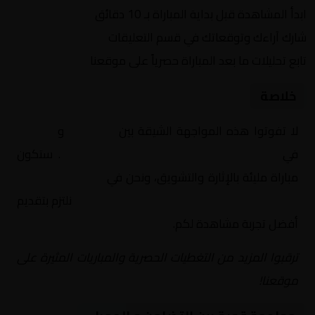
ابدأ المشاهدة قبل بداية المباراة بـ 10 دقائق
شارك آراءك وتوقعاتك في قسم التعليقات
تابع تحليلات ما بعد المباراة حصرياً على موقعنا
خلاصة
لا تفوتوا هذه المواجهة الشيقة بين
التضامن
و
الجهراء
في
الكويت, كأس أمير الكويت – دور الـ 16
. ستكون
مباراة مليئة بالإثارة والتشويق، ونحن في
Yalla Shoot | يلا
شوت | مباريات اليوم مباشر| yalla shoot tv
نلتزم بتقديم
أفضل تجربة مشاهدة لكم.
ترقبوا المزيد من التغطيات الحصرية والمباريات المثيرة على
موقعنا!