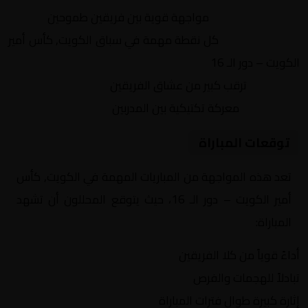
التنافس الشرس:
مواجهة قوية بين فريقين طموحين
النقاط الثمينة:
كل نقطة مهمة في سباق الكويت, كأس أمير
الكويت – دور الـ 16
الجماهير:
ترقب كبير من عشاق الفريقين
التكتيكات:
معركة تكتيكية بين المدربين
توقعات المباراة
تعد هذه المواجهة من المباريات المهمة في الكويت, كأس
أمير الكويت – دور الـ 16، حيث يتوقع المحللون أن تشهد
المباراة:
أداءً قوياً من كلا الفريقين
تبادلاً للهجمات والفرص
إثارة كبيرة طوال فترات المباراة