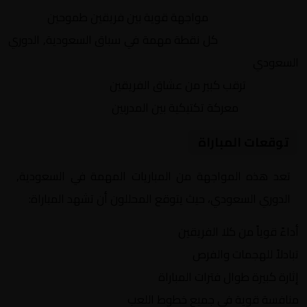
التنافس الشرس:
مواجهة قوية بين فريقين طموحين
النقاط الثمينة:
كل نقطة مهمة في سباق السعودية, الدوري
السعودي
الجماهير:
ترقب كبير من عشاق الفريقين
التكتيكات:
معركة تكتيكية بين المدربين
توقعات المباراة
تعد هذه المواجهة من المباريات المهمة في السعودية,
الدوري السعودي، حيث يتوقع المحللون أن تشهد المباراة:
أداءً قوياً من كلا الفريقين
تبادلاً للهجمات والفرص
إثارة كبيرة طوال فترات المباراة
منافسة قوية في جميع خطوط اللعب