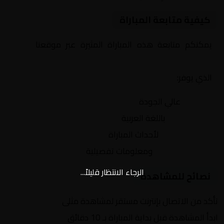
كيفية متابعة المباراة
يمكنكم متابعة هذه المباراة المثيرة عبر موقعنا
Yalla
Shoot | يلا شوت | مباريات اليوم مباشر| yalla shoot tv
الذي يوفر:
بث مباشر
عالي الجودة
تعليق صوتي
باللغة العربية
تحديثات لحظية
لأحداث المباراة
إحصائيات شاملة
ومعلومات تفصيلية
الرجاء الانتظار قليلاً...
نصائح للمشاهدة
تأكد من الاتصال بإنترنت مستقر لمشاهدة مثلى
ابدأ المشاهدة قبل بداية المباراة بـ 10 دقائق