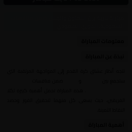
مباراة نارية بين التعاون والهلال ضمن منافسات
السعودية, الدوري السعودي
معلومات المباراة
نبذة عن المباراة
تتجه أنظار عشاق كرة القدم إلى المواجهة المرتقبة التي
ستجمع بين
التعاون
و
الهلال
ضمن منافسات
السعودية,
الدوري السعودي
. هذه المباراة تحمل أهمية كبيرة لكلا
الفريقين، حيث يسعى كل منهما لتحقيق الفوز وحصد
النقاط الثمينة.
أهمية المباراة