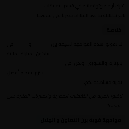
شارك آراءك وتوقعاتك في قسم التعليقات
تابع تحليلات ما بعد المباراة حصرياً على موقعنا
خلاصة
لا تفوتوا هذه المواجهة الشيقة بين
التعاون
و
الهلال
في
السعودية, الدوري السعودي
. ستكون مباراة مليئة
بالإثارة والتشويق، ونحن في
Yalla Shoot | يلا شوت |
مباريات اليوم مباشر| yalla shoot tv
نلتزم بتقديم أفضل
تجربة مشاهدة لكم.
ترقبوا المزيد من التغطيات الحصرية والمباريات المثيرة على
موقعنا!
مواجهة قوية بين التعاون و الهلال