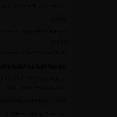
تابع تحليلات ما بعد المباراة حصرياً على 
خلاصة
لا تفوتوا هذه المواجهة الشيقة بين
ا
ونحن في
Yalla Shoot | يلا شوت | مباريات اليوم مباشر| yalla shoot tv
ترقبوا المزيد من التغطيات الحصرية وا
مواجهة قوية بين الجزيرة و شبا
يستضيف ال
الساعة 05:45 PM بتوقيت القاهرة.
تفاصيل مباراة الجزيرة ضد شباب
تُبث المباراة مباشرة في منطقة الوطن العربي عبر قناة أبو ظبي الريا