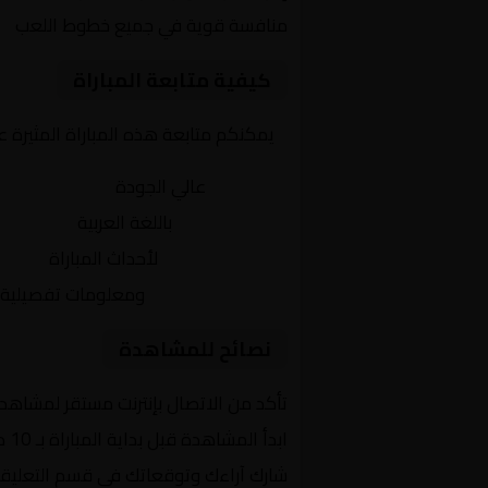
منافسة قوية في جميع خطوط اللعب
كيفية متابعة المباراة
يمكنكم متابعة هذه المباراة المثيرة 
بث مباشر
عالي الجودة
تعليق صوتي
باللغة العربية
تحديثات لحظية
لأحداث المباراة
إحصائيات شاملة
ومعلومات تفصيلية
نصائح للمشاهدة
تأكد من الاتصال بإنترنت مستقر لمشاهد
ابدأ المشاهدة قبل بداية المباراة بـ 10 دقائق
شارك آراءك وتوقعاتك في قسم التعليق