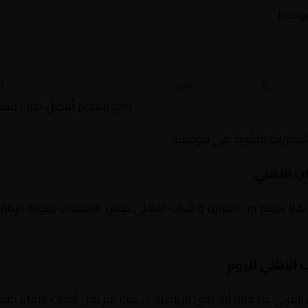
موقعنا
لجزيرة
و
شباب الاهلي
في
الإمارات, دوري أدنوك للمحترفين
. 
نلتزم بتقديم أفضل تجربة مش
لمباريات المثيرة على موقعنا!
ب الاهلي
يوم 2026-01-03 لقاءً مرتقبًا يجمع بين الجزيرة و شباب الاهلي ضمن منافسات بطول
 الاهلي اليوم
ضية 1، حيث يتم نقل أحداث اللقاء كاملة مع تعليق صوتي مميز.