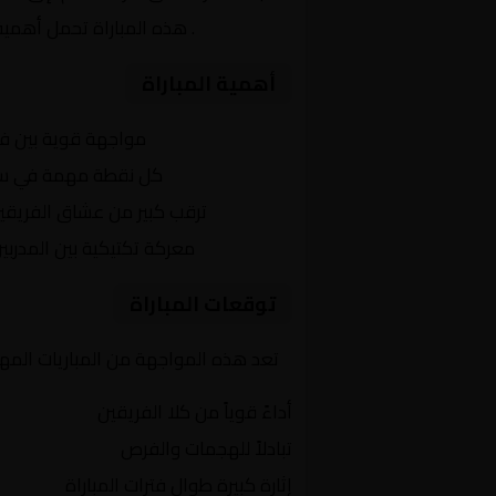
للمحترفين
. هذه المباراة تحمل أهمية
أهمية المباراة
التنافس الشرس:
مواجهة قوية بين ف
النقاط الثمينة:
كل نقطة مهمة في سباق
الجماهير:
ترقب كبير من عشاق الفريقي
التكتيكات:
معركة تكتيكية بين المدربي
توقعات المباراة
تعد هذه المواجهة من المباريات المهم
أداءً قوياً من كلا الفريقين
تبادلاً للهجمات والفرص
إثارة كبيرة طوال فترات المباراة