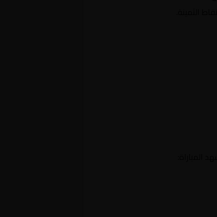
اط الثمينة.
د المباراة: