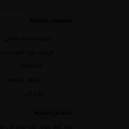
مباراة نارية بين الجزيرة وشبا
معلومات المباراة
الفريقان:
الجزيرة ضد شباب الاهلي
البطولة:
الإمارات, دوري أدنوك للمحتر
وقت المباراة:
05:45 PM
القناة الناقلة:
أبو ظبي الرياضية 1
حالة المباراة:
جارية الان
نبذة عن المباراة
تتجه أنظار عشاق كرة القدم إلى ال