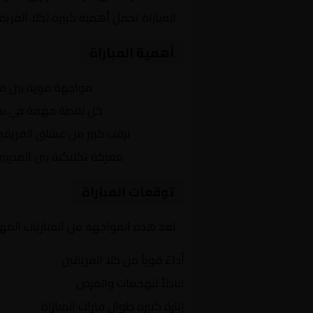
المباراة تحمل أهمية كبيرة لكلا الفر
أهمية المباراة
التنافس الشرس:
مواجهة قوية بين ف
النقاط الثمينة:
كل نقطة مهمة في سباق 
الجماهير:
ترقب كبير من عشاق الفريقي
التكتيكات:
معركة تكتيكية بين المدربي
توقعات المباراة
تعد هذه المواجهة من المباريات المهمة
أداءً قوياً من كلا الفريقين
تبادلاً للهجمات والفرص
إثارة كبيرة طوال فترات المباراة