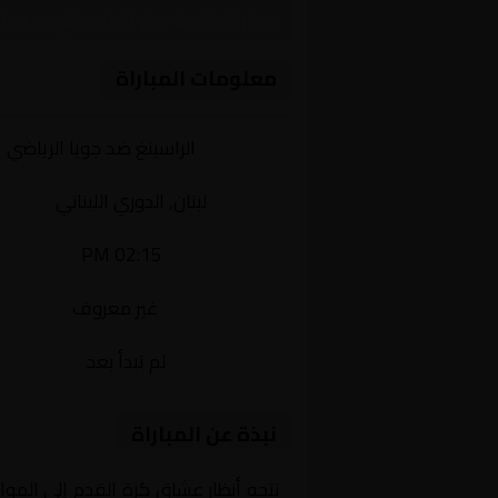
مباراة نارية بين الراسينغ وجوي
معلومات المباراة
الفريقان:
الراسينغ ضد جويا الرياضي
البطولة:
لبنان, الدوري اللبناني
وقت المباراة:
02:15 PM
القناة الناقلة:
غير معروف
حالة المباراة:
لم تبدأ بعد
نبذة عن المباراة
تتجه أنظار عشاق كرة القدم إلى المو