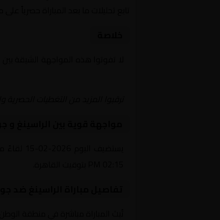
تابع تحليلات ما بعد المباراة حصرياً على 
خلاصة
لا تفوتوا هذه المواجهة الشيقة بين
ا
Yalla Shoot | يلا شوت | مباريات اليوم مباشر| yalla shoot tv
ترقبوا المزيد من التغطيات الحصرية وا
مواجهة قوية بين الراسينغ و جو
يستضيف ال
02:15 PM بتوقيت القاهرة.
تفاصيل مباراة الراسينغ ضد جوي
تُبث المباراة مباشرة في منطقة الوطن