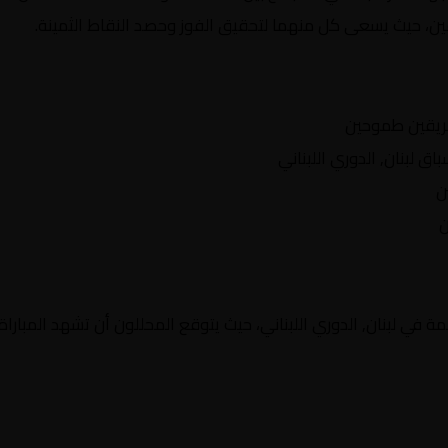
يقين، حيث يسعى كل منهما لتحقيق الفوز وحصد النقاط الثمينة.
ريقين طموحين
لبنان, الدوري اللبناني
ن
ن
 في لبنان, الدوري اللبناني، حيث يتوقع المحللون أن تشهد المباراة: