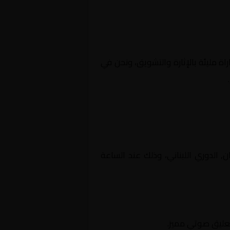
اة مليئة بالإثارة والتشويق، ونحن في
لة لبنان, الدوري اللبناني، وذلك عند الساعة
تعليق صوتي مميز.