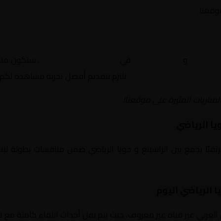
موقعنا
لراسينغ
و
جويا الرياضي
في
لبنان, الدوري اللبناني
. ستكون مبار
نلتزم بتقديم أفضل تجربة مشاهدة لكم.
لمباريات المثيرة على موقعنا!
يا الرياضي
يوم 2026-02-15 لقاءً مرتقبًا يجمع بين الراسينغ و جويا الرياضي ضمن منافسات بطو
ا الرياضي اليوم
 العربي عبر قناة غير معروف، حيث يتم نقل أحداث اللقاء كاملة مع 