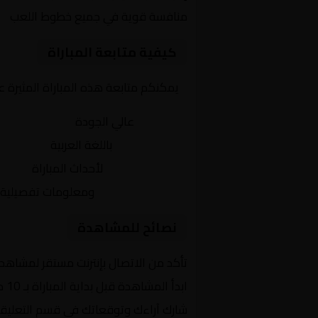
منافسة قوية في جميع خطوط اللعب
كيفية متابعة المباراة
يمكنكم متابعة هذه المباراة المثيرة 
بث مباشر
عالي الجودة
تعليق صوتي
باللغة العربية
تحديثات لحظية
لأحداث المباراة
إحصائيات شاملة
ومعلومات تفصيلية
نصائح للمشاهدة
تأكد من الاتصال بإنترنت مستقر لمشاهد
ابدأ المشاهدة قبل بداية المباراة بـ 10 دقائق
شارك آراءك وتوقعاتك في قسم التعليق