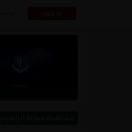
يلا شوت
يلا شوت
الراسينغ
مشاهدة مباراة الراسينغ و جويا الر