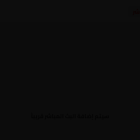
شر
سيتم إضافة البث المباشر قريباً