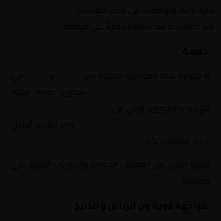
شارك آراءك وتوقعاتك في قسم التعليقات
تابع تحليلات ما بعد المباراة حصرياً على موقعنا
خلاصة
لا تفوتوا هذه المواجهة الشيقة بين
الرياض
و
الخليج
في
السعودية, الدوري السعودي
. ستكون مباراة مليئة
بالإثارة والتشويق، ونحن في
Yalla Shoot | يلا شوت |
مباريات اليوم مباشر| yalla shoot tv
نلتزم بتقديم أفضل
تجربة مشاهدة لكم.
ترقبوا المزيد من التغطيات الحصرية والمباريات المثيرة على
موقعنا!
مواجهة قوية بين الرياض و الخليج