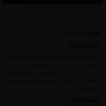
مباراة نارية بين الرياض والخليج ضمن منافسات
السعودية, الدوري السعودي
معلومات المباراة
نبذة عن المباراة
تتجه أنظار عشاق كرة القدم إلى المواجهة المرتقبة التي
ستجمع بين
الرياض
و
الخليج
ضمن منافسات
السعودية,
الدوري السعودي
. هذه المباراة تحمل أهمية كبيرة لكلا
الفريقين، حيث يسعى كل منهما لتحقيق الفوز وحصد
النقاط الثمينة.
أهمية المباراة