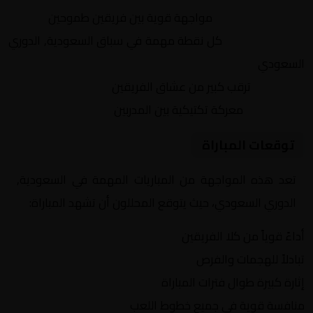
التنافس الشرس:
مواجهة قوية بين فريقين طموحين
النقاط الثمينة:
كل نقطة مهمة في سباق السعودية, الدوري
السعودي
الجماهير:
ترقب كبير من عشاق الفريقين
التكتيكات:
معركة تكتيكية بين المدربين
توقعات المباراة
تعد هذه المواجهة من المباريات المهمة في السعودية,
الدوري السعودي، حيث يتوقع المحللون أن تشهد المباراة:
أداءً قوياً من كلا الفريقين
تبادلاً للهجمات والفرص
إثارة كبيرة طوال فترات المباراة
منافسة قوية في جميع خطوط اللعب