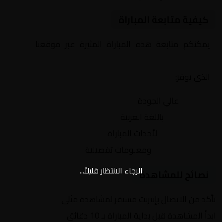
كيفية متابعة المباراة
يمكنكم متابعة هذه المباراة المثيرة عبر موقعنا
Yalla
Shoot | يلا شوت | مباريات اليوم مباشر| yalla shoot tv
الذي يوفر:
بث مباشر
عالي الجودة
تعليق صوتي
باللغة العربية
تحديثات لحظية
لأحداث المباراة
إحصائيات شاملة
ومعلومات تفصيلية
الرجاء الانتظار قليلاً...
نصائح للمشاهدة
تأكد من الاتصال بإنترنت مستقر لمشاهدة مثلى
ابدأ المشاهدة قبل بداية المباراة بـ 10 دقائق