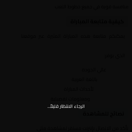
منافسة قوية في جميع خطوط اللعب
كيفية متابعة المباراة
يمكنكم متابعة هذه المباراة المثيرة عبر موقعنا
Yalla
Shoot | يلا شوت | مباريات اليوم مباشر| yalla shoot tv
الذي يوفر:
بث مباشر
عالي الجودة
تعليق صوتي
باللغة العربية
تحديثات لحظية
لأحداث المباراة
إحصائيات شاملة
ومعلومات تفصيلية
الرجاء الانتظار قليلاً...
نصائح للمشاهدة
تأكد من الاتصال بإنترنت مستقر لمشاهدة مثلى