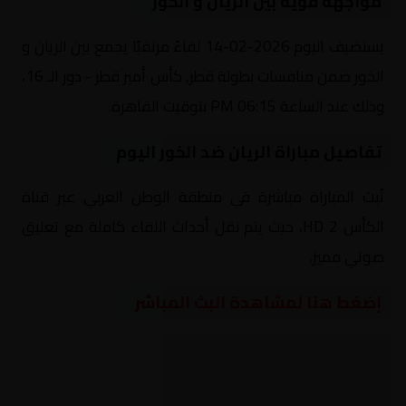
مواجهة قوية بين الريان و الخور
يستضيف اليوم 2026-02-14 لقاءً مرتقبًا يجمع بين الريان و
الخور ضمن منافسات بطولة قطر, كأس أمير قطر - دور الـ 16،
وذلك عند الساعة 06:15 PM بتوقيت القاهرة.
تفاصيل مباراة الريان ضد الخور اليوم
تُبث المباراة مباشرة في منطقة الوطن العربي عبر قناة
الكأس 2 HD، حيث يتم نقل أحداث اللقاء كاملة مع تعليق
صوتي مميز.
إضغط هنا لمشاهدة البث المباشر