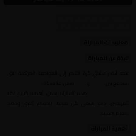
مباراة نارية بين الريان والخور ضمن منافسات
قطر, كأس أمير قطر – دور الـ 16
معلومات المباراة
نبذة عن المباراة
تتجه أنظار عشاق كرة القدم إلى المواجهة المرتقبة التي
ستجمع بين
الريان
و
الخور
ضمن منافسات
قطر, كأس أمير
قطر – دور الـ 16
. هذه المباراة تحمل أهمية كبيرة لكلا
الفريقين، حيث يسعى كل منهما لتحقيق الفوز وحصد
النقاط الثمينة.
أهمية المباراة