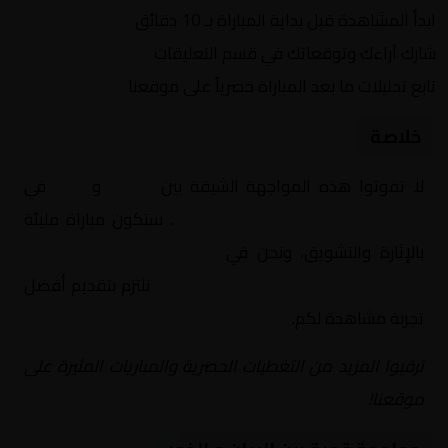
ابدأ المشاهدة قبل بداية المباراة بـ 10 دقائق
شارك آراءك وتوقعاتك في قسم التعليقات
تابع تحليلات ما بعد المباراة حصرياً على موقعنا
خلاصة
لا تفوتوا هذه المواجهة الشيقة بين
الريان
و
الخور
في
قطر, كأس أمير قطر – دور الـ 16
. ستكون مباراة مليئة
بالإثارة والتشويق، ونحن في
Yalla Shoot | يلا شوت |
مباريات اليوم مباشر| yalla shoot tv
نلتزم بتقديم أفضل
تجربة مشاهدة لكم.
ترقبوا المزيد من التغطيات الحصرية والمباريات المثيرة على
موقعنا!