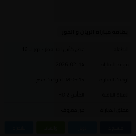
بطاقة مباراة الريان و الخور
البطولة
قطر, كأس أمير قطر - دور الـ 16
موعد المباراة
2026-02-14
توقيت المباراة
06:15 PM بتوقيت مصر
القناة الناقلة
الكأس 2 HD
معلق المباراة
غير معروف
فيسبوك
تويتر
واتساب
تيليجرام