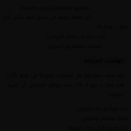
التنافس الشرس:
مواجهة قوية بين فريقين طموحين
النقاط الثمينة:
كل نقطة مهمة في سباق قطر, كأس أمير
قطر – دور الـ 16
الجماهير:
ترقب كبير من عشاق الفريقين
التكتيكات:
معركة تكتيكية بين المدربين
توقعات المباراة
تعد هذه المواجهة من المباريات المهمة في قطر, كأس
أمير قطر – دور الـ 16، حيث يتوقع المحللون أن تشهد
المباراة:
أداءً قوياً من كلا الفريقين
تبادلاً للهجمات والفرص
إثارة كبيرة طوال فترات المباراة