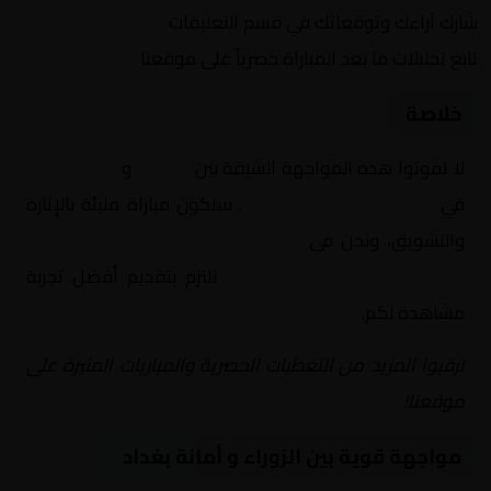
شارك آراءك وتوقعاتك في قسم التعليقات
تابع تحليلات ما بعد المباراة حصرياً على موقعنا
خلاصة
لا تفوتوا هذه المواجهة الشيقة بين
الزوراء
و
أمانة بغداد
في
العراق, الدوري العراقي
. ستكون مباراة مليئة بالإثارة
والتشويق، ونحن في
Yalla Shoot | يلا شوت | مباريات
اليوم مباشر| yalla shoot tv
نلتزم بتقديم أفضل تجربة
مشاهدة لكم.
ترقبوا المزيد من التغطيات الحصرية والمباريات المثيرة على
موقعنا!
مواجهة قوية بين الزوراء و أمانة بغداد