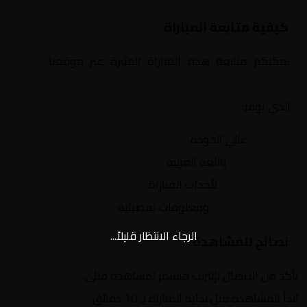
كيفية متابعة المباراة
يمكنكم متابعة هذه المباراة المثيرة عبر موقعنا
Yalla
Shoot | يلا شوت | مباريات اليوم مباشر| yalla shoot tv
الذي يوفر:
بث مباشر
عالي الجودة
تعليق صوتي
باللغة العربية
تحديثات لحظية
لأحداث المباراة
إحصائيات شاملة
ومعلومات تفصيلية
الرجاء الانتظار قليلاً...
نصائح للمشاهدة
تأكد من الاتصال بإنترنت مستقر لمشاهدة مثلى
ابدأ المشاهدة قبل بداية المباراة بـ 10 دقائق