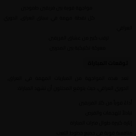
التنافس الشرس:
مواجهة قوية بين فريقين طموحين
النقاط الثمينة:
كل نقطة مهمة في سباق العراق, الدوري
العراقي
الجماهير:
ترقب كبير من عشاق الفريقين
التكتيكات:
معركة تكتيكية بين المدربين
توقعات المباراة
تعد هذه المواجهة من المباريات المهمة في العراق,
الدوري العراقي، حيث يتوقع المحللون أن تشهد المباراة:
أداءً قوياً من كلا الفريقين
تبادلاً للهجمات والفرص
إثارة كبيرة طوال فترات المباراة
منافسة قوية في جميع خطوط اللعب