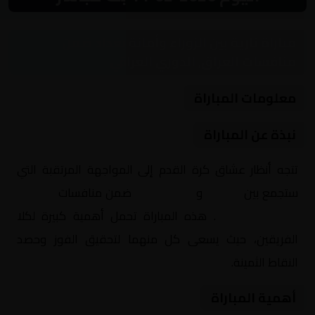
مباراة نارية بين الزوراء وأمانة بغداد ضمن
منافسات العراق, الدوري العراقي
معلومات المباراة
نبذة عن المباراة
تتجه أنظار عشاق كرة القدم إلى المواجهة المرتقبة التي
ستجمع بين
الزوراء
و
أمانة بغداد
ضمن منافسات
العراق,
الدوري العراقي
. هذه المباراة تحمل أهمية كبيرة لكلا
الفريقين، حيث يسعى كل منهما لتحقيق الفوز وحصد
النقاط الثمينة.
أهمية المباراة