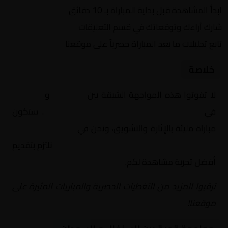
ابدأ المشاهدة قبل بداية المباراة بـ 10 دقائق
شارك آراءك وتوقعاتك في قسم التعليقات
تابع تحليلات ما بعد المباراة حصرياً على موقعنا
خلاصة
لا تفوتوا هذه المواجهة الشيقة بين
السنغال
و
السودان
في
أفريقيا, كأس أمم إفريقيا – دور الـ 16
. ستكون
مباراة مليئة بالإثارة والتشويق، ونحن في
Yalla Shoot | يلا
شوت | مباريات اليوم مباشر| yalla shoot tv
نلتزم بتقديم
أفضل تجربة مشاهدة لكم.
ترقبوا المزيد من التغطيات الحصرية والمباريات المثيرة على
موقعنا!