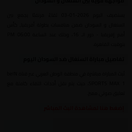
مواجهة قوية بين السنغال و السودان
يستضيف اليوم 2026-01-03 لقاءً مرتقبًا يجمع بين
السنغال و السودان ضمن منافسات بطولة أفريقيا, كأس
أمم إفريقيا - دور الـ 16، وذلك عند الساعة 06:00 PM
بتوقيت القاهرة.
تفاصيل مباراة السنغال ضد السودان اليوم
تُبث المباراة مباشرة في منطقة الوطن العربي عبر قناة beIN
SPORTS MAX 1، حيث يتم نقل أحداث اللقاء كاملة مع
تعليق صوتي مميز.
إضغط هنا لمشاهدة البث المباشر