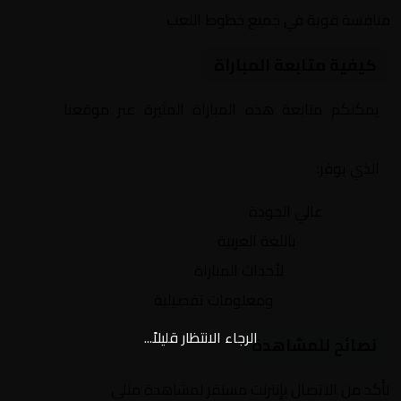
منافسة قوية في جميع خطوط اللعب
كيفية متابعة المباراة
يمكنكم متابعة هذه المباراة المثيرة عبر موقعنا
Yalla
Shoot | يلا شوت | مباريات اليوم مباشر| yalla shoot tv
الذي يوفر:
بث مباشر
عالي الجودة
تعليق صوتي
باللغة العربية
تحديثات لحظية
لأحداث المباراة
إحصائيات شاملة
ومعلومات تفصيلية
الرجاء الانتظار قليلاً...
نصائح للمشاهدة
تأكد من الاتصال بإنترنت مستقر لمشاهدة مثلى