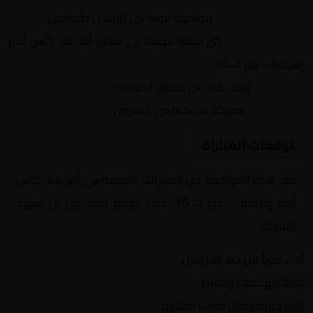
التنافس الشرس:
مواجهة قوية بين فريقين طموحين
النقاط الثمينة:
كل نقطة مهمة في سباق أفريقيا, كأس أمم
إفريقيا – دور الـ 16
الجماهير:
ترقب كبير من عشاق الفريقين
التكتيكات:
معركة تكتيكية بين المدربين
توقعات المباراة
تعد هذه المواجهة من المباريات المهمة في أفريقيا, كأس
أمم إفريقيا – دور الـ 16، حيث يتوقع المحللون أن تشهد
المباراة:
أداءً قوياً من كلا الفريقين
تبادلاً للهجمات والفرص
إثارة كبيرة طوال فترات المباراة