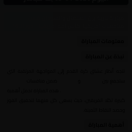
مباراة نارية بين السنغال والسودان ضمن
منافسات أفريقيا, كأس أمم إفريقيا – دور الـ 16
معلومات المباراة
نبذة عن المباراة
تتجه أنظار عشاق كرة القدم إلى المواجهة المرتقبة التي
ستجمع بين
السنغال
و
السودان
ضمن منافسات
أفريقيا,
كأس أمم إفريقيا – دور الـ 16
. هذه المباراة تحمل أهمية
كبيرة لكلا الفريقين، حيث يسعى كل منهما لتحقيق الفوز
وحصد النقاط الثمينة.
أهمية المباراة