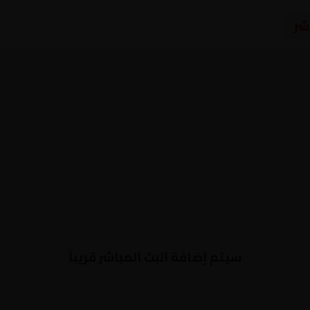
شر
سيتم إضافة البث المباشر قريباً