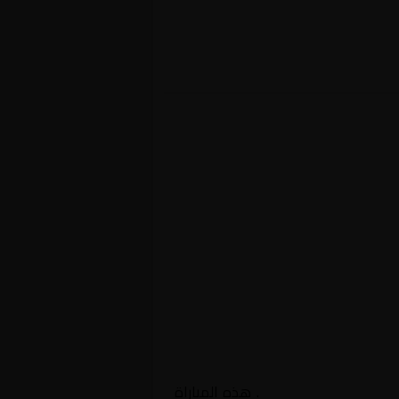
السعودية, دوري يلو
. هذه المباراة