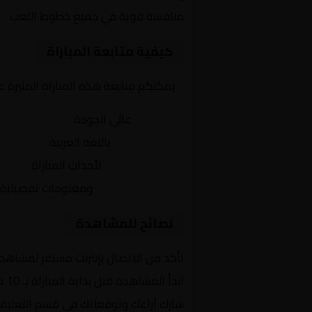
منافسة قوية في جميع خطوط اللعب
كيفية متابعة المباراة
يمكنكم متابعة هذه المباراة المثيرة 
بث مباشر
عالي الجودة
تعليق صوتي
باللغة العربية
تحديثات لحظية
لأحداث المباراة
إحصائيات شاملة
ومعلومات تفصيلية
نصائح للمشاهدة
تأكد من الاتصال بإنترنت مستقر لمشاهد
ابدأ المشاهدة قبل بداية المباراة بـ 10 دقائق
شارك آراءك وتوقعاتك في قسم التعليق