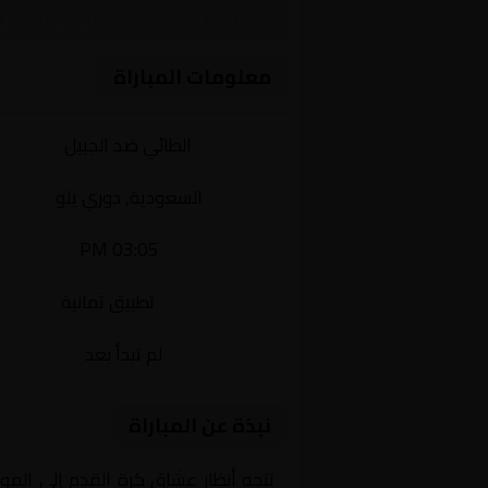
مباراة نارية بين الطائي والجب
معلومات المباراة
الفريقان:
الطائي ضد الجبيل
البطولة:
السعودية, دوري يلو
وقت المباراة:
03:05 PM
القناة الناقلة:
تطبيق ثمانية
حالة المباراة:
لم تبدأ بعد
نبذة عن المباراة
تتجه أنظار عشاق كرة القدم إلى المو