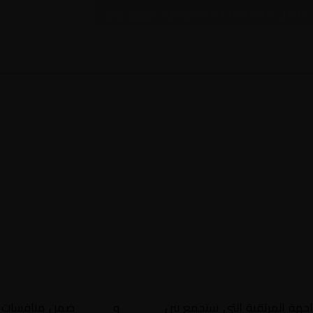
يل ضمن منافسات السعودية, دوري يلو
اجهة المرتقبة التي ستجمع بين
الطائي
و
الجبيل
ضمن منافسات