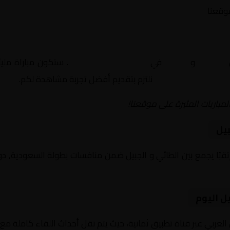
موقعنا
الطائي
و
الجبيل
في
السعودية, دوري يلو
. ستكون مباراة ملي
نلتزم بتقديم أفضل تجربة مشاهدة لكم.
لمباريات المثيرة على موقعنا!
بيل
ل اليوم
العربي عبر قناة تطبيق ثمانية، حيث يتم نقل أحداث اللقاء كاملة م