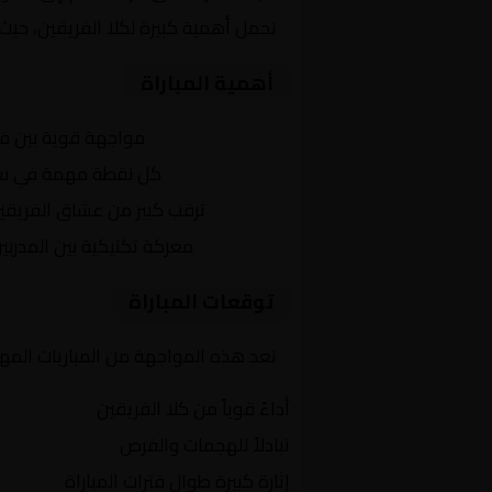
تحمل أهمية كبيرة لكلا الفريقين، حيث
أهمية المباراة
التنافس الشرس:
مواجهة قوية بين ف
النقاط الثمينة:
كل نقطة مهمة في سبا
الجماهير:
ترقب كبير من عشاق الفريقي
التكتيكات:
معركة تكتيكية بين المدربي
توقعات المباراة
تعد هذه المواجهة من المباريات المهم
أداءً قوياً من كلا الفريقين
تبادلاً للهجمات والفرص
إثارة كبيرة طوال فترات المباراة