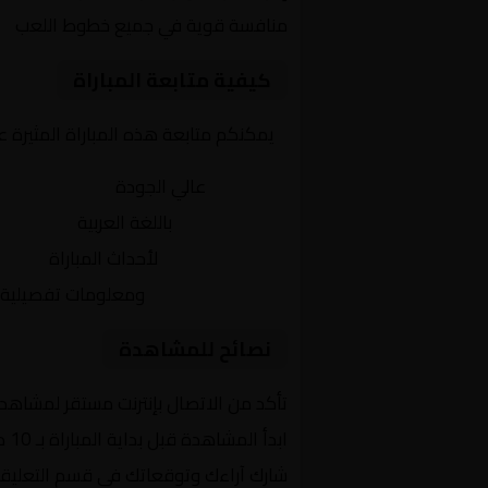
منافسة قوية في جميع خطوط اللعب
كيفية متابعة المباراة
يمكنكم متابعة هذه المباراة المثيرة 
بث مباشر
عالي الجودة
تعليق صوتي
باللغة العربية
تحديثات لحظية
لأحداث المباراة
إحصائيات شاملة
ومعلومات تفصيلية
نصائح للمشاهدة
تأكد من الاتصال بإنترنت مستقر لمشاهد
ابدأ المشاهدة قبل بداية المباراة بـ 10 دقائق
شارك آراءك وتوقعاتك في قسم التعليق