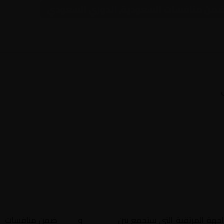
وم ضمن منافسات السعودية, الدوري السعودي
اجهة المرتقبة التي ستجمع بين
الفيحاء
و
نيوم
ضمن منافسات
ا