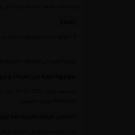
تابع تحليلات ما بعد المباراة حصرياً على 
خلاصة
لا تفوتوا هذه المواجهة الشيقة بين
Yalla Shoot | يلا شوت | مباريات اليوم مباشر| yalla shoot tv
ترقبوا المزيد من التغطيات الحصرية وا
مواجهة قوية بين الفيحاء و نيو
يستضيف ال
09:00 PM بتوقيت القاهرة.
تفاصيل مباراة الفيحاء ضد نيوم
تُبث المباراة مباشرة في منطقة الوطن 