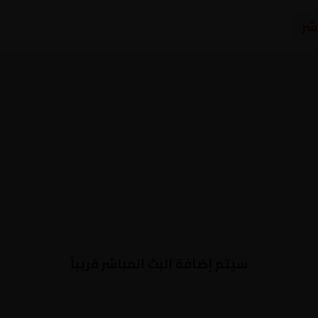
شر
سيتم إضافة البث المباشر قريباً