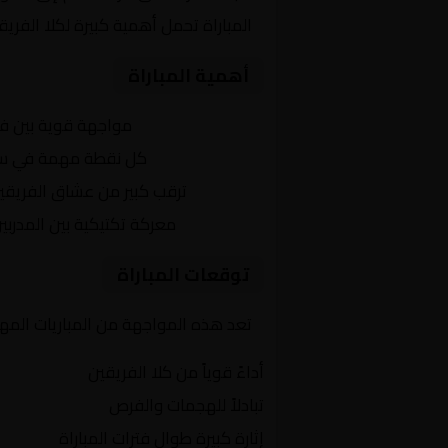
المباراة تحمل أهمية كبيرة لكلا الفر
أهمية المباراة
التنافس الشرس:
مواجهة قوية بين ف
النقاط الثمينة:
كل نقطة مهمة في سبا
الجماهير:
ترقب كبير من عشاق الفريقي
التكتيكات:
معركة تكتيكية بين المدربي
توقعات المباراة
تعد هذه المواجهة من المباريات المه
أداءً قوياً من كلا الفريقين
تبادلاً للهجمات والفرص
إثارة كبيرة طوال فترات المباراة