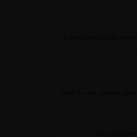
اة مليئة بالإثارة والتشويق، ونحن في
لسعودية, الدوري السعودي، وذلك عند الساعة
ع تعليق صوتي مميز.