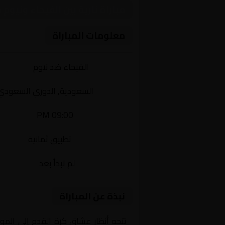
مباراة نارية بين الفيحاء وني
معلومات المباراة
الفريقان:
الفيحاء ضد نيوم
البطولة:
السعودية, الدوري السعودي
وقت المباراة:
09:00 PM
القناة الناقلة:
تطبيق ثمانية
حالة المباراة:
لم تبدأ بعد
نبذة عن المباراة
تتجه أنظار عشاق كرة القدم إلى المو