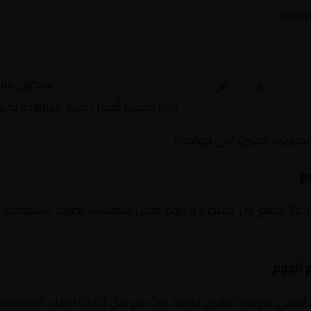
موقعنا
الفيحاء
و
نيوم
في
السعودية, الدوري السعودي
. ستكون مبار
نلتزم بتقديم أفضل تجربة مشاهدة لكم.
لمباريات المثيرة على موقعنا!
م
يوم 2026-02-25 لقاءً مرتقبًا يجمع بين الفيحاء و نيوم ضمن منافسات بطولة ا
 اليوم
العربي عبر قناة تطبيق ثمانية، حيث يتم نقل أحداث اللقاء كاملة م