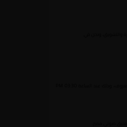
ثارة والتشويق، ونحن في
Yalla Shoot |
يستضيف اليوم 2026-01-05 لقاءً مرتقبًا يجمع بين القادسية و السويحلي ضمن منافسات بطولة غير معروف، وذلك عند الساعة 03:30 PM
تعليق صوتي مميز.