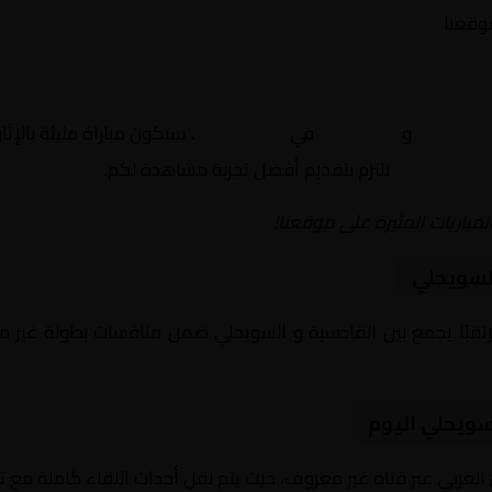
موقعنا
لقادسية
و
السويحلي
في
غير معروف
. ستكون مباراة مليئة بالإ
نلتزم بتقديم أفضل تجربة مشاهدة لكم.
لمباريات المثيرة على موقعنا!
لسويحلي
سويحلي اليوم
 العربي عبر قناة غير معروف، حيث يتم نقل أحداث اللقاء كاملة مع 