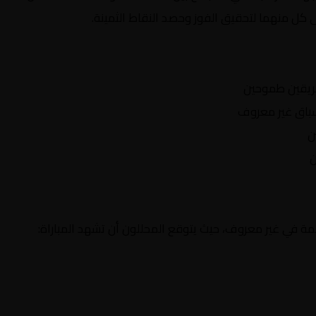
 كل منهما لتحقيق الفوز وحصد النقاط الثمينة.
ريقين طموحين
اق غير معروف
ن
ن
مة في غير معروف، حيث يتوقع المحللون أن تشهد المباراة: