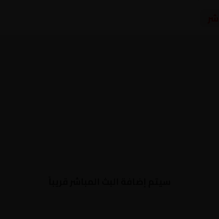
شر
سيتم إضافة البث المباشر قريباً