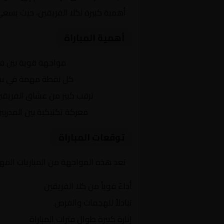
أهمية كبيرة لكلا الفريقين، حيث يسعى
أهمية المباراة
التنافس الشرس:
مواجهة قوية بين ف
النقاط الثمينة:
كل نقطة مهمة في سب
الجماهير:
ترقب كبير من عشاق الفريقي
التكتيكات:
معركة تكتيكية بين المدربي
توقعات المباراة
تعد هذه المواجهة من المباريات المه
أداءً قوياً من كلا الفريقين
تبادلاً للهجمات والفرص
إثارة كبيرة طوال فترات المباراة