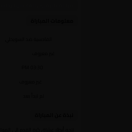
مباراة نارية بين القادسية وا
معلومات المباراة
الفريقان:
القادسية ضد السويحلي
البطولة:
غير معروف
وقت المباراة:
03:30 PM
القناة الناقلة:
غير معروف
حالة المباراة:
لم تبدأ بعد
نبذة عن المباراة
تتجه أنظار عشاق كرة القدم إلى الموا