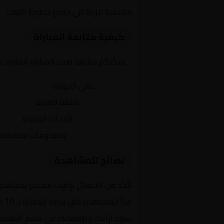
منافسة قوية في جميع خطوط اللعب
كيفية متابعة المباراة
يمكنكم متابعة هذه المباراة المثيرة 
بث مباشر
عالي الجودة
تعليق صوتي
باللغة العربية
تحديثات لحظية
لأحداث المباراة
إحصائيات شاملة
ومعلومات تفصيلية
نصائح للمشاهدة
تأكد من الاتصال بإنترنت مستقر لمشاهد
ابدأ المشاهدة قبل بداية المباراة بـ 10 دقائق
شارك آراءك وتوقعاتك في قسم التعليق