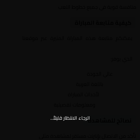
منافسة قوية في جميع خطوط اللعب
كيفية متابعة المباراة
يمكنكم متابعة هذه المباراة المثيرة عبر موقعنا
Yalla
Shoot | يلا شوت | مباريات اليوم مباشر| yalla shoot tv
الذي يوفر:
بث مباشر
عالي الجودة
تعليق صوتي
باللغة العربية
تحديثات لحظية
لأحداث المباراة
إحصائيات شاملة
ومعلومات تفصيلية
الرجاء الانتظار قليلاً...
نصائح للمشاهدة
تأكد من الاتصال بإنترنت مستقر لمشاهدة مثلى