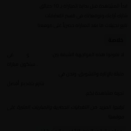
ابدأ المشاهدة قبل بداية المباراة بـ 10 دقائق
شارك آراءك وتوقعاتك في قسم التعليقات
تابع تحليلات ما بعد المباراة حصرياً على موقعنا
خلاصة
لا تفوتوا هذه المواجهة الشيقة بين
القادسية
و
برقان
في
الكويت, كأس أمير الكويت – دور الـ 16
. ستكون مباراة
مليئة بالإثارة والتشويق، ونحن في
Yalla Shoot | يلا شوت |
مباريات اليوم مباشر| yalla shoot tv
نلتزم بتقديم أفضل
تجربة مشاهدة لكم.
ترقبوا المزيد من التغطيات الحصرية والمباريات المثيرة على
موقعنا!