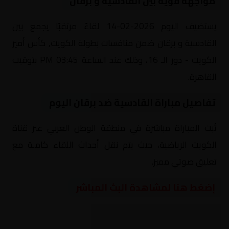
مواجهة قوية بين القادسية و برقان
يستضيف اليوم 2026-02-14 لقاءً مرتقبًا يجمع بين
القادسية و برقان ضمن منافسات بطولة الكويت, كأس أمير
الكويت - دور الـ 16، وذلك عند الساعة 03:45 PM بتوقيت
القاهرة.
تفاصيل مباراة القادسية ضد برقان اليوم
تُبث المباراة مباشرة في منطقة الوطن العربي عبر قناة
الكويت الرياضية، حيث يتم نقل أحداث اللقاء كاملة مع
تعليق صوتي مميز.
إضغط هنا لمشاهدة البث المباشر