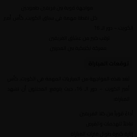
التنافس الشرس:
مواجهة قوية بين فريقين طموحين
النقاط الثمينة:
كل نقطة مهمة في سباق الكويت, كأس أمير
الكويت – دور الـ 16
الجماهير:
ترقب كبير من عشاق الفريقين
التكتيكات:
معركة تكتيكية بين المدربين
توقعات المباراة
تعد هذه المواجهة من المباريات المهمة في الكويت, كأس
أمير الكويت – دور الـ 16، حيث يتوقع المحللون أن تشهد
المباراة:
أداءً قوياً من كلا الفريقين
تبادلاً للهجمات والفرص
إثارة كبيرة طوال فترات المباراة