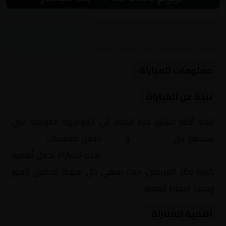
مباراة نارية بين القادسية وبرقان ضمن منافسات
الكويت, كأس أمير الكويت – دور الـ 16
معلومات المباراة
نبذة عن المباراة
تتجه أنظار عشاق كرة القدم إلى المواجهة المرتقبة التي
ستجمع بين
القادسية
و
برقان
ضمن منافسات
الكويت,
كأس أمير الكويت – دور الـ 16
. هذه المباراة تحمل أهمية
كبيرة لكلا الفريقين، حيث يسعى كل منهما لتحقيق الفوز
وحصد النقاط الثمينة.
أهمية المباراة