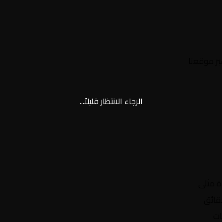
عبر موقعنا
Yalla Shoot | يلا شوت | مباريات اليوم مباشر| yalla shoot tv
الرجاء الانتظار قليلاً...
ة مثلى
ات