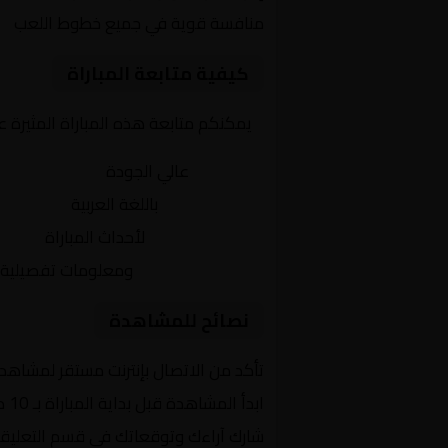
منافسة قوية في جميع خطوط اللعب
كيفية متابعة المباراة
يمكنكم متابعة هذه المباراة المثيرة 
بث مباشر
عالي الجودة
تعليق صوتي
باللغة العربية
تحديثات لحظية
لأحداث المباراة
إحصائيات شاملة
ومعلومات تفصيلية
نصائح للمشاهدة
تأكد من الاتصال بإنترنت مستقر لمشاهد
ابدأ المشاهدة قبل بداية المباراة بـ 10 دقائق
شارك آراءك وتوقعاتك في قسم التعليق