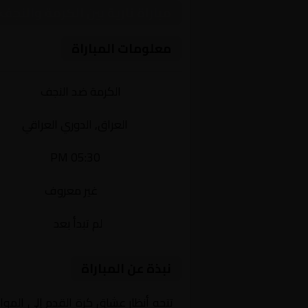
مباراة نارية بين الكرمة والنج
معلومات المباراة
الفريقان:
الكرمة ضد النجف
البطولة:
العراق, الدوري العراقي
وقت المباراة:
05:30 PM
القناة الناقلة:
غير معروف
حالة المباراة:
لم تبدأ بعد
نبذة عن المباراة
تتجه أنظار عشاق كرة القدم إلى المو