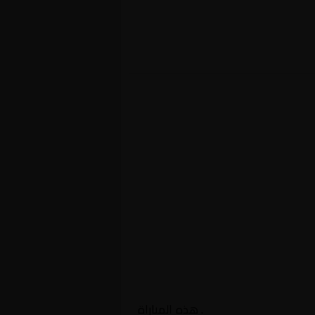
عراق, الدوري العراقي
. هذه المباراة