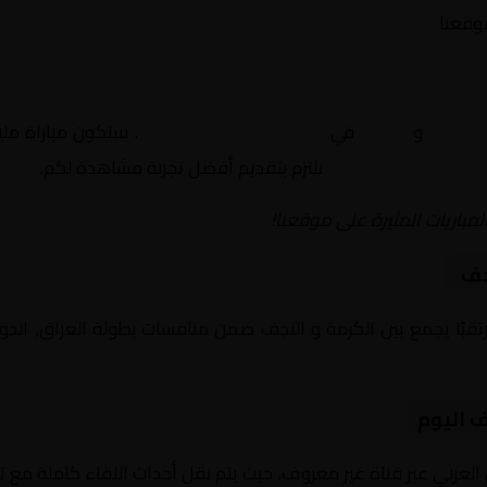
موقعنا
الكرمة
و
النجف
في
العراق, الدوري العراقي
. ستكون مباراة ملي
نلتزم بتقديم أفضل تجربة مشاهدة لكم.
لمباريات المثيرة على موقعنا!
جف
ف اليوم
 العربي عبر قناة غير معروف، حيث يتم نقل أحداث اللقاء كاملة مع 