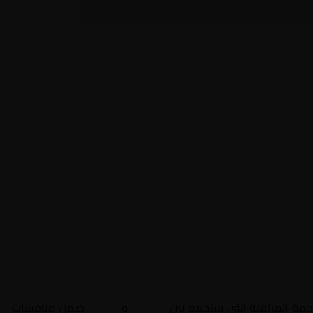
ف ضمن منافسات العراق, الدوري العراقي
اجهة المرتقبة التي ستجمع بين
الكرمة
و
النجف
ضمن منافسات
ال