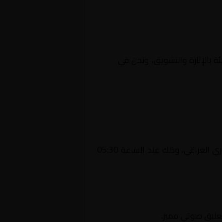
ئة بالإثارة والتشويق، ونحن في
Yalla
يستضيف اليوم 2026-01-05 لقاءً مرتقبًا يجمع بين الكرمة و النجف ضمن منافسات بطولة العراق, الدوري العراقي، وذلك عند الساعة 05:30
تعليق صوتي مميز.