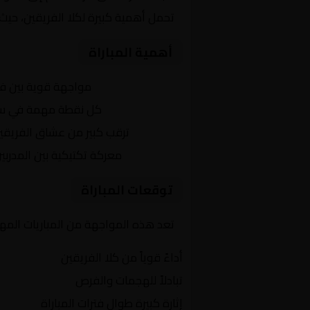
تحمل أهمية كبيرة لكلا الفريقين، حيث
أهمية المباراة
التنافس الشرس:
مواجهة قوية بين ف
النقاط الثمينة:
كل نقطة مهمة في سباق
الجماهير:
ترقب كبير من عشاق الفريقي
التكتيكات:
معركة تكتيكية بين المدربي
توقعات المباراة
تعد هذه المواجهة من المباريات المهم
أداءً قوياً من كلا الفريقين
تبادلاً للهجمات والفرص
إثارة كبيرة طوال فترات المباراة