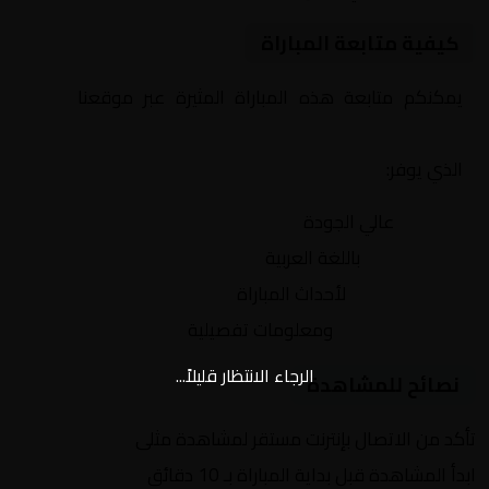
كيفية متابعة المباراة
يمكنكم متابعة هذه المباراة المثيرة عبر موقعنا
Yalla
Shoot | يلا شوت | مباريات اليوم مباشر| yalla shoot tv
الذي يوفر:
بث مباشر
عالي الجودة
تعليق صوتي
باللغة العربية
تحديثات لحظية
لأحداث المباراة
إحصائيات شاملة
ومعلومات تفصيلية
الرجاء الانتظار قليلاً...
نصائح للمشاهدة
تأكد من الاتصال بإنترنت مستقر لمشاهدة مثلى
ابدأ المشاهدة قبل بداية المباراة بـ 10 دقائق