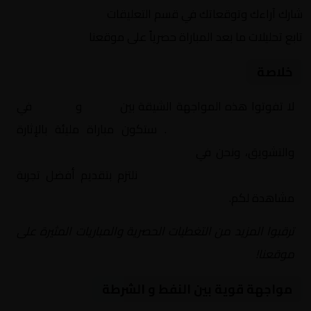
شارك آراءك وتوقعاتك في قسم التعليقات
تابع تحليلات ما بعد المباراة حصرياً على موقعنا
خلاصة
لا تفوتوا هذه المواجهة الشيقة بين
النفط
و
الشرطة
في
العراق, الدوري العراقي
. ستكون مباراة مليئة بالإثارة
والتشويق، ونحن في
Yalla Shoot | يلا شوت | مباريات
اليوم مباشر| yalla shoot tv
نلتزم بتقديم أفضل تجربة
مشاهدة لكم.
ترقبوا المزيد من التغطيات الحصرية والمباريات المثيرة على
موقعنا!
مواجهة قوية بين النفط و الشرطة