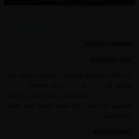
مباراة نارية بين النفط والشرطة ضمن منافسات
العراق, الدوري العراقي
معلومات المباراة
نبذة عن المباراة
تتجه أنظار عشاق كرة القدم إلى المواجهة المرتقبة التي
ستجمع بين
النفط
و
الشرطة
ضمن منافسات
العراق,
الدوري العراقي
. هذه المباراة تحمل أهمية كبيرة لكلا
الفريقين، حيث يسعى كل منهما لتحقيق الفوز وحصد
النقاط الثمينة.
أهمية المباراة