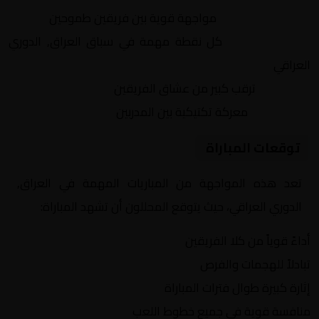
التنافس الشرس:
مواجهة قوية بين فريقين طموحين
النقاط الثمينة:
كل نقطة مهمة في سباق العراق, الدوري
العراقي
الجماهير:
ترقب كبير من عشاق الفريقين
التكتيكات:
معركة تكتيكية بين المدربين
توقعات المباراة
تعد هذه المواجهة من المباريات المهمة في العراق,
الدوري العراقي، حيث يتوقع المحللون أن تشهد المباراة:
أداءً قوياً من كلا الفريقين
تبادلاً للهجمات والفرص
إثارة كبيرة طوال فترات المباراة
منافسة قوية في جميع خطوط اللعب