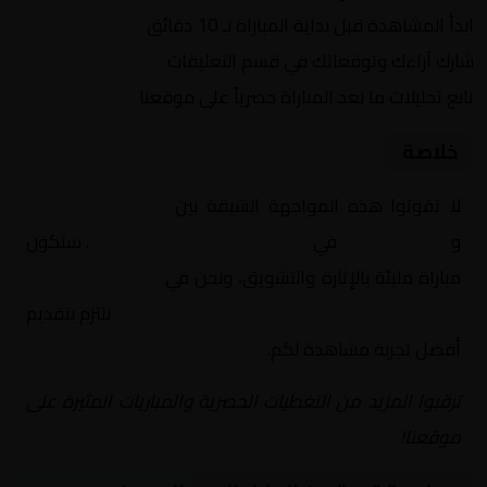
ابدأ المشاهدة قبل بداية المباراة بـ 10 دقائق
شارك آراءك وتوقعاتك في قسم التعليقات
تابع تحليلات ما بعد المباراة حصرياً على موقعنا
خلاصة
لا تفوتوا هذه المواجهة الشيقة بين
الهلال السوداني
و
كوبر الخرطوم
في
السودان, الدوري السوداني
. ستكون
مباراة مليئة بالإثارة والتشويق، ونحن في
Yalla Shoot | يلا
شوت | مباريات اليوم مباشر| yalla shoot tv
نلتزم بتقديم
أفضل تجربة مشاهدة لكم.
ترقبوا المزيد من التغطيات الحصرية والمباريات المثيرة على
موقعنا!