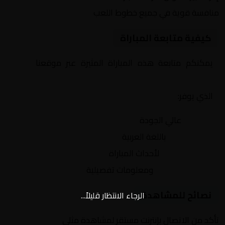
منافسة قوية في جميع خطوط اللعب
كيفية متابعة المباراة
يمكنكم متابعة هذه المباراة المثيرة عبر موقعنا
Yalla
Shoot | يلا شوت | مباريات اليوم مباشر| yalla shoot tv
الذي يوفر:
بث مباشر
عالي الجودة
تعليق صوتي
باللغة العربية
تحديثات لحظية
لأحداث المباراة
إحصائيات شاملة
ومعلومات تفصيلية
نصائح للمشاهدة
الرجاء الانتظار قليلاً...
تأكد من الاتصال بإنترنت مستقر لمشاهدة مثلى