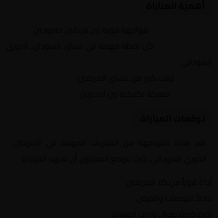
أهمية المباراة
التنافس الشرس:
مواجهة قوية بين فريقين طموحين
النقاط الثمينة:
كل نقطة مهمة في سباق السودان, الدوري
السوداني
الجماهير:
ترقب كبير من عشاق الفريقين
التكتيكات:
معركة تكتيكية بين المدربين
توقعات المباراة
تعد هذه المواجهة من المباريات المهمة في السودان,
الدوري السوداني، حيث يتوقع المحللون أن تشهد المباراة:
أداءً قوياً من كلا الفريقين
تبادلاً للهجمات والفرص
إثارة كبيرة طوال فترات المباراة