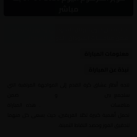
مباشر
مباراة نارية بين الهلال السوداني وكوبر الخرطوم
ضمن منافسات السودان, الدوري السوداني
معلومات المباراة
نبذة عن المباراة
تتجه أنظار عشاق كرة القدم إلى المواجهة المرتقبة التي
ستجمع بين
الهلال السوداني
و
كوبر الخرطوم
ضمن
منافسات
السودان, الدوري السوداني
. هذه المباراة
تحمل أهمية كبيرة لكلا الفريقين، حيث يسعى كل منهما
لتحقيق الفوز وحصد النقاط الثمينة.