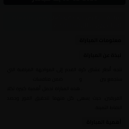
مباراة نارية بين الوحدة والأهلي ضمن منافسات
آسيا, دوري أبطال آسيا للنخبة
معلومات المباراة
نبذة عن المباراة
تتجه أنظار عشاق كرة القدم إلى المواجهة المرتقبة التي
ستجمع بين
الوحدة
و
الأهلي
ضمن منافسات
آسيا, دوري
أبطال آسيا للنخبة
. هذه المباراة تحمل أهمية كبيرة لكلا
الفريقين، حيث يسعى كل منهما لتحقيق الفوز وحصد
النقاط الثمينة.
أهمية المباراة