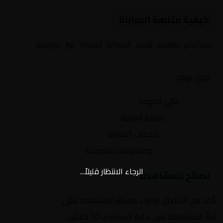
كيفية متابعة المباراة
يمكنكم متابعة هذه المباراة المثيرة عبر موقعنا
Yalla
Shoot | يلا شوت | مباريات اليوم مباشر| yalla shoot tv
الذي يوفر:
بث مباشر
عالي الجودة
تعليق صوتي
باللغة العربية
تحديثات لحظية
لأحداث المباراة
إحصائيات شاملة
ومعلومات تفصيلية
الرجاء الانتظار قليلاً...
نصائح للمشاهدة
تأكد من الاتصال بإنترنت مستقر لمشاهدة مثلى
ابدأ المشاهدة قبل بداية المباراة بـ 10 دقائق