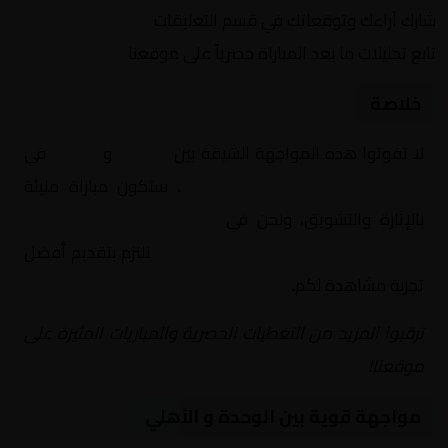
شارك آراءك وتوقعاتك في قسم التعليقات
تابع تحليلات ما بعد المباراة حصرياً على موقعنا
خلاصة
لا تفوتوا هذه المواجهة الشيقة بين
الوحدة
و
الأهلي
في
آسيا, دوري أبطال آسيا للنخبة
. ستكون مباراة مليئة
بالإثارة والتشويق، ونحن في
Yalla Shoot | يلا شوت |
مباريات اليوم مباشر| yalla shoot tv
نلتزم بتقديم أفضل
تجربة مشاهدة لكم.
ترقبوا المزيد من التغطيات الحصرية والمباريات المثيرة على
موقعنا!
مواجهة قوية بين الوحدة و الأهلي