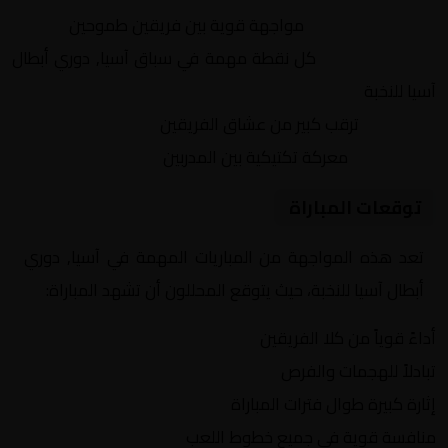
التنافس الشرس:
مواجهة قوية بين فريقين طموحين
النقاط الثمينة:
كل نقطة مهمة في سباق آسيا, دوري أبطال
آسيا للنخبة
الجماهير:
ترقب كبير من عشاق الفريقين
التكتيكات:
معركة تكتيكية بين المدربين
توقعات المباراة
تعد هذه المواجهة من المباريات المهمة في آسيا, دوري
أبطال آسيا للنخبة، حيث يتوقع المحللون أن تشهد المباراة:
أداءً قوياً من كلا الفريقين
تبادلاً للهجمات والفرص
إثارة كبيرة طوال فترات المباراة
منافسة قوية في جميع خطوط اللعب