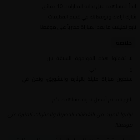
ابدأ المشاهدة قبل بداية المباراة بـ 10 دقائق
شارك آراءك وتوقعاتك في قسم التعليقات
تابع تحليلات ما بعد المباراة حصرياً على موقعنا
خلاصة
لا تفوتوا هذه المواجهة الشيقة بين
الوداد الرياضي
و
عزام يونايتد
في
أفريقيا, الكونفدرالية الافريقية
.
ستكون مباراة مليئة بالإثارة والتشويق، ونحن في
Yalla
Shoot | يلا شوت | مباريات اليوم مباشر| yalla shoot tv
نلتزم بتقديم أفضل تجربة مشاهدة لكم.
ترقبوا المزيد من التغطيات الحصرية والمباريات المثيرة على
موقعنا!