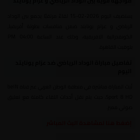
مواجهة قوية بين الوداد الرياضي و عزام يونايتد
يستضيف اليوم 2026-02-15 لقاءً مرتقبًا يجمع بين الوداد
الرياضي و عزام يونايتد ضمن منافسات بطولة أفريقيا,
الكونفدرالية الافريقية، وذلك عند الساعة 04:00 PM
بتوقيت القاهرة.
تفاصيل مباراة الوداد الرياضي ضد عزام يونايتد
اليوم
تُبث المباراة مباشرة في منطقة الوطن العربي عبر قناة beIN
Sport 8 HD، حيث يتم نقل أحداث اللقاء كاملة مع تعليق
صوتي مميز.
إضغط هنا لمشاهدة البث المباشر