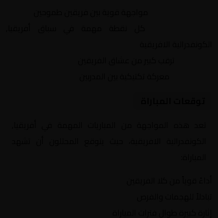
التنافس الشرس:
مواجهة قوية بين فريقين طموحين
النقاط الثمينة:
كل نقطة مهمة في سباق أفريقيا,
الكونفدرالية الافريقية
الجماهير:
ترقب كبير من عشاق الفريقين
التكتيكات:
معركة تكتيكية بين المدربين
توقعات المباراة
تعد هذه المواجهة من المباريات المهمة في أفريقيا,
الكونفدرالية الافريقية، حيث يتوقع المحللون أن تشهد
المباراة:
أداءً قوياً من كلا الفريقين
تبادلاً للهجمات والفرص
إثارة كبيرة طوال فترات المباراة