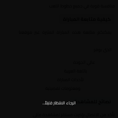
منافسة قوية في جميع خطوط اللعب
كيفية متابعة المباراة
يمكنكم متابعة هذه المباراة المثيرة عبر موقعنا
Yalla
Shoot | يلا شوت | مباريات اليوم مباشر| yalla shoot tv
الذي يوفر:
بث مباشر
عالي الجودة
تعليق صوتي
باللغة العربية
تحديثات لحظية
لأحداث المباراة
إحصائيات شاملة
ومعلومات تفصيلية
نصائح للمشاهدة
الرجاء الانتظار قليلاً...
تأكد من الاتصال بإنترنت مستقر لمشاهدة مثلى