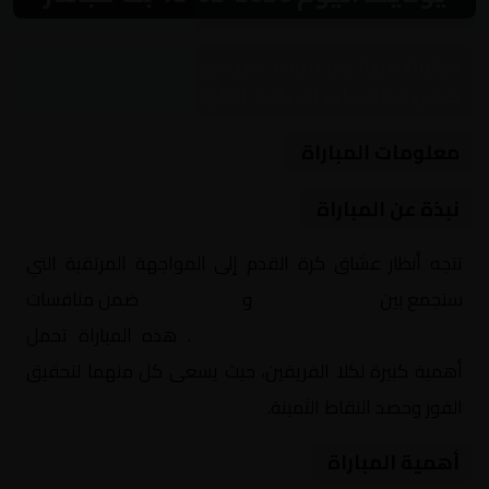
مباراة نارية بين الوداد الرياضي وعزام يونايتد
ضمن منافسات أفريقيا, الكونفدرالية الافريقية
معلومات المباراة
نبذة عن المباراة
تتجه أنظار عشاق كرة القدم إلى المواجهة المرتقبة التي
ستجمع بين
الوداد الرياضي
و
عزام يونايتد
ضمن منافسات
أفريقيا, الكونفدرالية الافريقية
. هذه المباراة تحمل
أهمية كبيرة لكلا الفريقين، حيث يسعى كل منهما لتحقيق
الفوز وحصد النقاط الثمينة.
أهمية المباراة