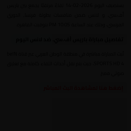
يستضيف اليوم 2026-02-14 لقاءً مرتقبًا يجمع بين باريس
أف.سي. و لانس ضمن منافسات بطولة فرنسا, الدوري
الفرنسي، وذلك عند الساعة 10:05 PM بتوقيت القاهرة.
تفاصيل مباراة باريس أف.سي. ضد لانس اليوم
تُبث المباراة مباشرة في منطقة الوطن العربي عبر قناة beIN
SPORTS HD 4، حيث يتم نقل أحداث اللقاء كاملة مع تعليق
صوتي مميز.
إضغط هنا لمشاهدة البث المباشر