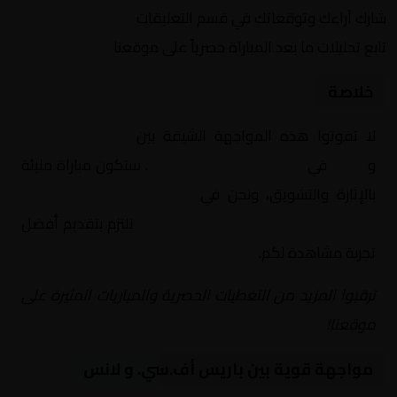
شارك آراءك وتوقعاتك في قسم التعليقات
تابع تحليلات ما بعد المباراة حصرياً على موقعنا
خلاصة
لا تفوتوا هذه المواجهة الشيقة بين
باريس أف.سي.
و
لانس
في
فرنسا, الدوري الفرنسي
. ستكون مباراة مليئة
بالإثارة والتشويق، ونحن في
Yalla Shoot | يلا شوت |
مباريات اليوم مباشر| yalla shoot tv
نلتزم بتقديم أفضل
تجربة مشاهدة لكم.
ترقبوا المزيد من التغطيات الحصرية والمباريات المثيرة على
موقعنا!
مواجهة قوية بين باريس أف.سي. و لانس