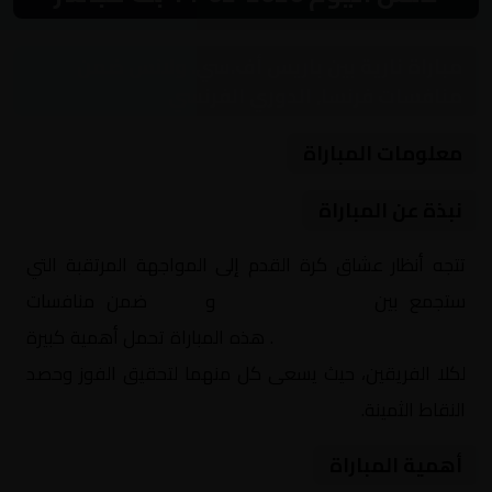
مباراة نارية بين باريس أف.سي. ولانس ضمن
منافسات فرنسا, الدوري الفرنسي
معلومات المباراة
نبذة عن المباراة
تتجه أنظار عشاق كرة القدم إلى المواجهة المرتقبة التي
ستجمع بين
باريس أف.سي.
و
لانس
ضمن منافسات
فرنسا, الدوري الفرنسي
. هذه المباراة تحمل أهمية كبيرة
لكلا الفريقين، حيث يسعى كل منهما لتحقيق الفوز وحصد
النقاط الثمينة.
أهمية المباراة