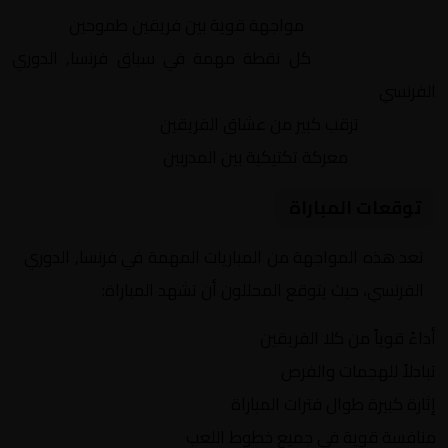
التنافس الشرس:
مواجهة قوية بين فريقين طموحين
النقاط الثمينة:
كل نقطة مهمة في سباق فرنسا, الدوري
الفرنسي
الجماهير:
ترقب كبير من عشاق الفريقين
التكتيكات:
معركة تكتيكية بين المدربين
توقعات المباراة
تعد هذه المواجهة من المباريات المهمة في فرنسا, الدوري
الفرنسي، حيث يتوقع المحللون أن تشهد المباراة:
أداءً قوياً من كلا الفريقين
تبادلاً للهجمات والفرص
إثارة كبيرة طوال فترات المباراة
منافسة قوية في جميع خطوط اللعب