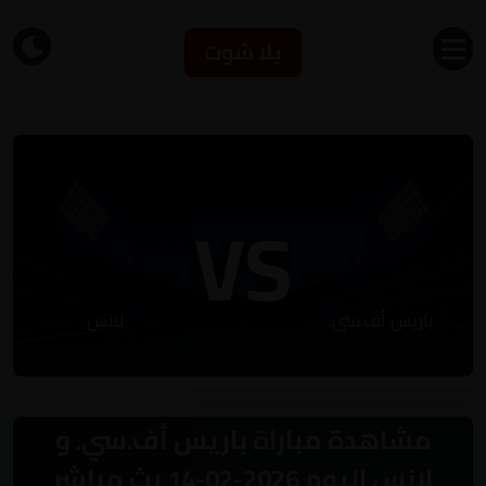
يلا شوت
VS
باريس أف.سي.
لانس
مشاهدة مباراة باريس أف.سي. و
لانس اليوم 2026-02-14 بث مباشر