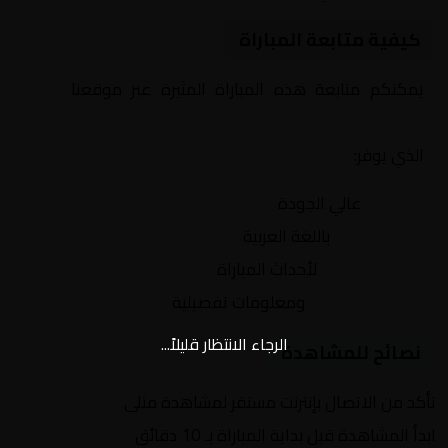
كيفية متابعة المباراة
يمكنكم متابعة هذه المباراة المثيرة عبر موقعنا
Yalla
Shoot | يلا شوت | مباريات اليوم مباشر| yalla shoot tv
الذي يوفر:
بث مباشر
عالي الجودة
تعليق صوتي
باللغة العربية
تحديثات لحظية
لأحداث المباراة
إحصائيات شاملة
ومعلومات تفصيلية
الرجاء الانتظار قليلاً...
نصائح للمشاهدة
تأكد من الاتصال بإنترنت مستقر لمشاهدة مثلى
ابدأ المشاهدة قبل بداية المباراة بـ 10 دقائق