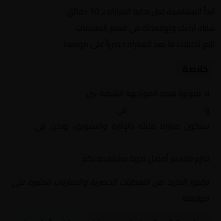
ابدأ المشاهدة قبل بداية المباراة بـ 10 دقائق
شارك آراءك وتوقعاتك في قسم التعليقات
تابع تحليلات ما بعد المباراة حصرياً على موقعنا
خلاصة
لا تفوتوا هذه المواجهة الشيقة بين
باريس سان جيرمان
و
أولمبيك مارسيليا
في
فرنسا, الدوري الفرنسي
.
ستكون مباراة مليئة بالإثارة والتشويق، ونحن في
Yalla
Shoot | يلا شوت | مباريات اليوم مباشر| yalla shoot tv
نلتزم بتقديم أفضل تجربة مشاهدة لكم.
ترقبوا المزيد من التغطيات الحصرية والمباريات المثيرة على
موقعنا!