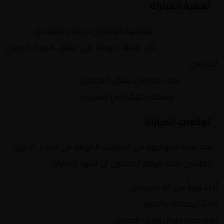
أهمية المباراة
التنافس الشرس:
مواجهة قوية بين فريقين طموحين
النقاط الثمينة:
كل نقطة مهمة في سباق فرنسا, الدوري
الفرنسي
الجماهير:
ترقب كبير من عشاق الفريقين
التكتيكات:
معركة تكتيكية بين المدربين
توقعات المباراة
تعد هذه المواجهة من المباريات المهمة في فرنسا, الدوري
الفرنسي، حيث يتوقع المحللون أن تشهد المباراة:
أداءً قوياً من كلا الفريقين
تبادلاً للهجمات والفرص
إثارة كبيرة طوال فترات المباراة