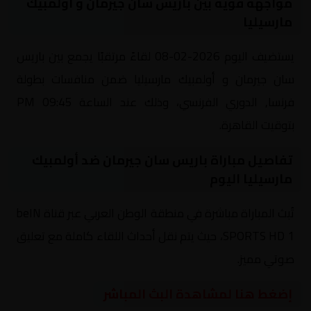
مواجهة قوية بين باريس سان جيرمان و أولمبيك
مارسيليا
يستضيف اليوم 2026-02-08 لقاءً مرتقبًا يجمع بين باريس
سان جيرمان و أولمبيك مارسيليا ضمن منافسات بطولة
فرنسا, الدوري الفرنسي، وذلك عند الساعة 09:45 PM
بتوقيت القاهرة.
تفاصيل مباراة باريس سان جيرمان ضد أولمبيك
مارسيليا اليوم
تُبث المباراة مباشرة في منطقة الوطن العربي عبر قناة beIN
SPORTS HD 1، حيث يتم نقل أحداث اللقاء كاملة مع تعليق
صوتي مميز.
إضغط هنا لمشاهدة البث المباشر