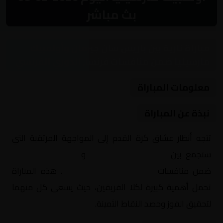
بث مباشر
مباراة نارية بين باريس سان جيرمان وأولمبيك
مارسيليا ضمن منافسات فرنسا, الدوري الفرنسي
معلومات المباراة
نبذة عن المباراة
تتجه أنظار عشاق كرة القدم إلى المواجهة المرتقبة التي
ستجمع بين
باريس سان جيرمان
و
أولمبيك مارسيليا
ضمن منافسات
فرنسا, الدوري الفرنسي
. هذه المباراة
تحمل أهمية كبيرة لكلا الفريقين، حيث يسعى كل منهما
لتحقيق الفوز وحصد النقاط الثمينة.