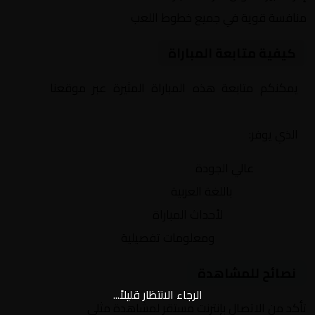
منافسة قوية في جميع خطوط اللعب
كيفية متابعة المباراة
يمكنكم متابعة هذه المباراة المثيرة عبر موقعنا
Yalla
Shoot | يلا شوت | مباريات اليوم مباشر| yalla shoot tv
الذي يوفر:
بث مباشر
عالي الجودة
تعليق صوتي
باللغة العربية
تحديثات لحظية
لأحداث المباراة
إحصائيات شاملة
ومعلومات تفصيلية
نصائح للمشاهدة
الرجاء الانتظار قليلاً...
تأكد من الاتصال بإنترنت مستقر لمشاهدة مثلى