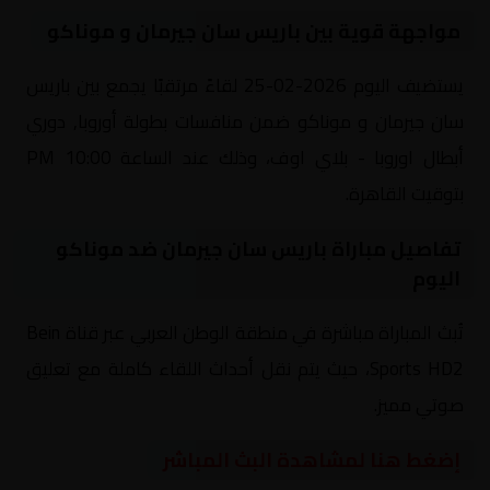
مواجهة قوية بين باريس سان جيرمان و موناكو
يستضيف اليوم 2026-02-25 لقاءً مرتقبًا يجمع بين باريس
سان جيرمان و موناكو ضمن منافسات بطولة أوروبا, دوري
أبطال اوروبا - بلاي اوف، وذلك عند الساعة 10:00 PM
بتوقيت القاهرة.
تفاصيل مباراة باريس سان جيرمان ضد موناكو
اليوم
تُبث المباراة مباشرة في منطقة الوطن العربي عبر قناة Bein
Sports HD2، حيث يتم نقل أحداث اللقاء كاملة مع تعليق
صوتي مميز.
إضغط هنا لمشاهدة البث المباشر