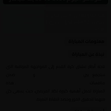
مباراة نارية بين باريس سان جيرمان وموناكو
ضمن منافسات أوروبا, دوري أبطال اوروبا – بلاي
اوف
معلومات المباراة
نبذة عن المباراة
تتجه أنظار عشاق كرة القدم إلى المواجهة المرتقبة التي
ستجمع بين
باريس سان جيرمان
و
موناكو
ضمن
منافسات
أوروبا, دوري أبطال اوروبا – بلاي اوف
. هذه
المباراة تحمل أهمية كبيرة لكلا الفريقين، حيث يسعى كل
منهما لتحقيق الفوز وحصد النقاط الثمينة.