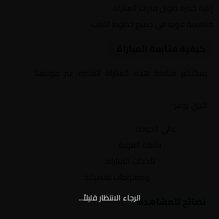
إثارة كبيرة طوال فترات المباراة
منافسة قوية في جميع خطوط اللعب
كيفية متابعة المباراة
يمكنكم متابعة هذه المباراة المثيرة عبر موقعنا
Yalla
Shoot | يلا شوت | مباريات اليوم مباشر| yalla shoot tv
الذي يوفر:
بث مباشر
عالي الجودة
تعليق صوتي
باللغة العربية
تحديثات لحظية
لأحداث المباراة
إحصائيات شاملة
ومعلومات تفصيلية
الرجاء الانتظار قليلاً...
نصائح للمشاهدة