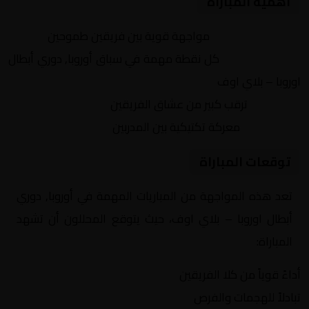
أهمية المباراة
التنافس الشرس:
مواجهة قوية بين فريقين طموحين
النقاط الثمينة:
كل نقطة مهمة في سباق أوروبا, دوري أبطال
اوروبا – بلاي اوف
الجماهير:
ترقب كبير من عشاق الفريقين
التكتيكات:
معركة تكتيكية بين المدربين
توقعات المباراة
تعد هذه المواجهة من المباريات المهمة في أوروبا, دوري
أبطال اوروبا – بلاي اوف، حيث يتوقع المحللون أن تشهد
المباراة:
أداءً قوياً من كلا الفريقين
تبادلاً للهجمات والفرص