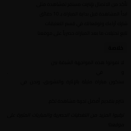
تأكد من الاتصال بإنترنت مستقر لمشاهدة مثلى
ابدأ المشاهدة قبل بداية المباراة بـ 10 دقائق
شارك آراءك وتوقعاتك في قسم التعليقات
تابع تحليلات ما بعد المباراة حصرياً على موقعنا
خلاصة
لا تفوتوا هذه المواجهة الشيقة بين
باريس سان جيرمان
و
موناكو
في
أوروبا, دوري أبطال اوروبا – بلاي اوف
.
ستكون مباراة مليئة بالإثارة والتشويق، ونحن في
Yalla
Shoot | يلا شوت | مباريات اليوم مباشر| yalla shoot tv
نلتزم بتقديم أفضل تجربة مشاهدة لكم.
ترقبوا المزيد من التغطيات الحصرية والمباريات المثيرة على
موقعنا!