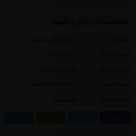
بطاقة مباراة برايتون و ليفربول
البطولة
إنجلترا, الدوري الإنجليزي
موعد المباراة
2026-03-21
توقيت المباراة
15:30 بتوقيت مصر
القناة الناقلة
beIN SPORTS HD 1
معلق المباراة
غير معروف
فيسبوك
تويتر
واتساب
تيليجرام