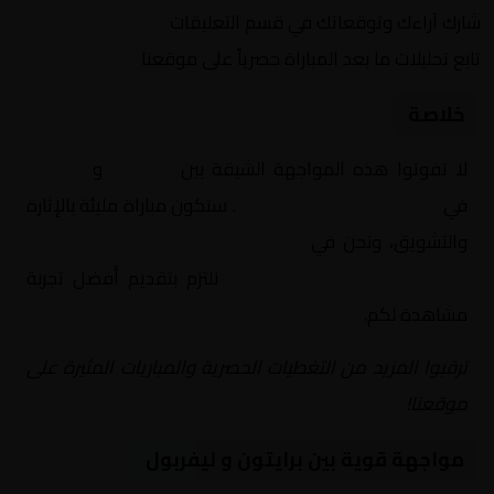
شارك آراءك وتوقعاتك في قسم التعليقات
تابع تحليلات ما بعد المباراة حصرياً على موقعنا
خلاصة
لا تفوتوا هذه المواجهة الشيقة بين
برايتون
و
ليفربول
في
إنجلترا, الدوري الإنجليزي
. ستكون مباراة مليئة بالإثارة
والتشويق، ونحن في
Yalla Shoot | يلا شوت | مباريات
اليوم مباشر| yalla shoot tv
نلتزم بتقديم أفضل تجربة
مشاهدة لكم.
ترقبوا المزيد من التغطيات الحصرية والمباريات المثيرة على
موقعنا!
مواجهة قوية بين برايتون و ليفربول