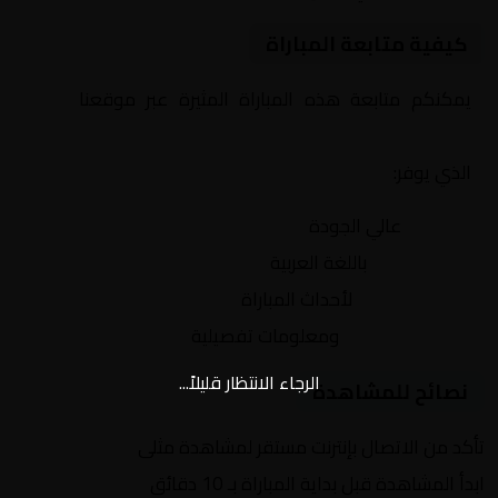
كيفية متابعة المباراة
يمكنكم متابعة هذه المباراة المثيرة عبر موقعنا
Yalla
Shoot | يلا شوت | مباريات اليوم مباشر| yalla shoot tv
الذي يوفر:
بث مباشر
عالي الجودة
تعليق صوتي
باللغة العربية
تحديثات لحظية
لأحداث المباراة
إحصائيات شاملة
ومعلومات تفصيلية
الرجاء الانتظار قليلاً...
نصائح للمشاهدة
تأكد من الاتصال بإنترنت مستقر لمشاهدة مثلى
ابدأ المشاهدة قبل بداية المباراة بـ 10 دقائق