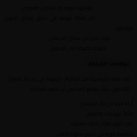
التنافس الشرس:
مواجهة قوية بين فريقين طموحين
النقاط الثمينة:
كل نقطة مهمة في سباق إنجلترا, الدوري
الإنجليزي
الجماهير:
ترقب كبير من عشاق الفريقين
التكتيكات:
معركة تكتيكية بين المدربين
توقعات المباراة
تعد هذه المواجهة من المباريات المهمة في إنجلترا, الدوري
الإنجليزي، حيث يتوقع المحللون أن تشهد المباراة:
أداءً قوياً من كلا الفريقين
تبادلاً للهجمات والفرص
إثارة كبيرة طوال فترات المباراة
منافسة قوية في جميع خطوط اللعب