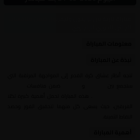
مباراة نارية بين برايتون وليفربول ضمن منافسات
إنجلترا, الدوري الإنجليزي
معلومات المباراة
نبذة عن المباراة
تتجه أنظار عشاق كرة القدم إلى المواجهة المرتقبة التي
ستجمع بين
برايتون
و
ليفربول
ضمن منافسات
إنجلترا,
الدوري الإنجليزي
. هذه المباراة تحمل أهمية كبيرة لكلا
الفريقين، حيث يسعى كل منهما لتحقيق الفوز وحصد
النقاط الثمينة.
أهمية المباراة