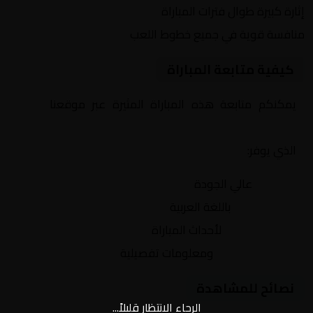
إثارة كبيرة طوال فترات المباراة
منافسة قوية في جميع خطوط اللعب
كيفية متابعة المباراة
يمكنكم متابعة هذه المباراة المثيرة عبر موقعنا
Yalla
Shoot | يلا شوت | مباريات اليوم مباشر| yalla shoot tv
الذي يوفر:
بث مباشر
عالي الجودة
تعليق صوتي
باللغة العربية
تحديثات لحظية
لأحداث المباراة
إحصائيات شاملة
ومعلومات تفصيلية
نصائح للمشاهدة
الرجاء الانتظار قليلاً...