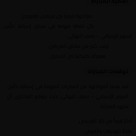
أهمية المباراة
التنافس الشرس:
مواجهة قوية بين فريقين طموحين
النقاط الثمينة:
كل نقطة مهمة في سباق إسبانيا, كأس
السوبر الإسباني – نصف النهائي
الجماهير:
ترقب كبير من عشاق الفريقين
التكتيكات:
معركة تكتيكية بين المدربين
توقعات المباراة
تعد هذه المواجهة من المباريات المهمة في إسبانيا, كأس
السوبر الإسباني – نصف النهائي، حيث يتوقع المحللون أن
تشهد المباراة:
أداءً قوياً من كلا الفريقين
تبادلاً للهجمات والفرص