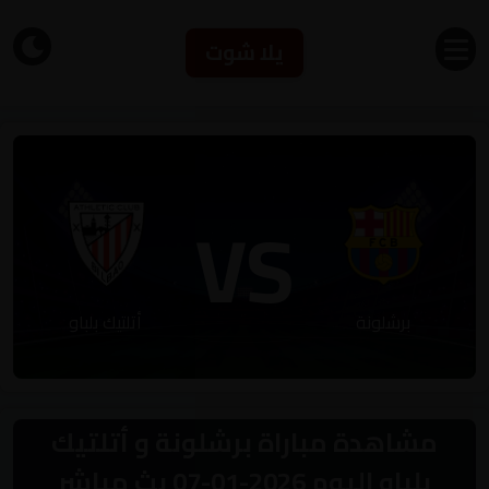
يلا شوت
VS
برشلونة
أتلتيك بلباو
مشاهدة مباراة برشلونة و أتلتيك
بلباو اليوم 2026-01-07 بث مباشر