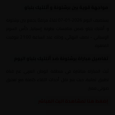
مواجهة قوية بين برشلونة و أتلتيك بلباو
يستضيف اليوم 2026-01-07 لقاءً مرتقبًا يجمع بين برشلونة
و أتلتيك بلباو ضمن منافسات بطولة إسبانيا, كأس السوبر
الإسباني - نصف النهائي، وذلك عند الساعة 21:00 بتوقيت
القاهرة.
تفاصيل مباراة برشلونة ضد أتلتيك بلباو اليوم
تُبث المباراة مباشرة في منطقة الوطن العربي عبر قناة
تطبيق ثمانية، حيث يتم نقل أحداث اللقاء كاملة مع تعليق
صوتي مميز.
إضغط هنا لمشاهدة البث المباشر