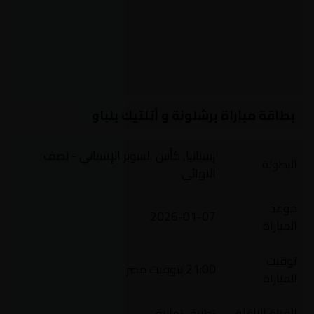
بطاقة مباراة برشلونة و أتلتيك بلباو
إسبانيا, كأس السوبر الإسباني - نصف
البطولة
النهائي
موعد
2026-01-07
المباراة
توقيت
21:00 بتوقيت مصر
المباراة
القناة الناقلة
تطبيق ثمانية