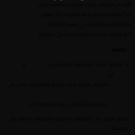
تأكد من الاتصال بإنترنت مستقر لمشاهدة مثلى
ابدأ المشاهدة قبل بداية المباراة بـ 10 دقائق
شارك آراءك وتوقعاتك في قسم التعليقات
تابع تحليلات ما بعد المباراة حصرياً على موقعنا
خلاصة
لا تفوتوا هذه المواجهة الشيقة بين
برشلونة
و
أتلتيك
بلباو
في
إسبانيا, كأس السوبر الإسباني – نصف
النهائي
. ستكون مباراة مليئة بالإثارة والتشويق، ونحن في
Yalla Shoot | يلا شوت | مباريات اليوم مباشر| yalla
shoot tv
نلتزم بتقديم أفضل تجربة مشاهدة لكم.
ترقبوا المزيد من التغطيات الحصرية والمباريات المثيرة على
موقعنا!