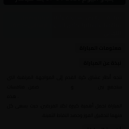
مباراة نارية بين برشلونة وأتلتيك بلباو ضمن
منافسات إسبانيا, كأس السوبر الإسباني – نصف
النهائي
معلومات المباراة
نبذة عن المباراة
تتجه أنظار عشاق كرة القدم إلى المواجهة المرتقبة التي
ستجمع بين
برشلونة
و
أتلتيك بلباو
ضمن منافسات
إسبانيا, كأس السوبر الإسباني – نصف النهائي
. هذه
المباراة تحمل أهمية كبيرة لكلا الفريقين، حيث يسعى كل
منهما لتحقيق الفوز وحصد النقاط الثمينة.