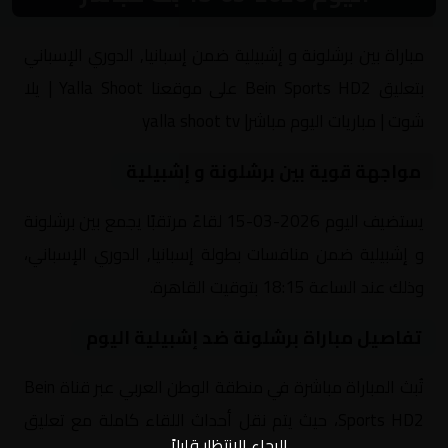
مباراة بين برشلونة و إشبيلية ضمن إسبانيا, الدوري الإسباني
بتعليق Bein Sports HD2 على موقعنا Yalla Shoot | يلا
شوت | مباريات اليوم مباشر| yalla shoot tv
مواجهة قوية بين برشلونة و إشبيلية
يستضيف اليوم 2026-03-15 لقاءً مرتقبًا يجمع بين برشلونة
و إشبيلية ضمن منافسات بطولة إسبانيا, الدوري الإسباني،
وذلك عند الساعة 18:15 بتوقيت القاهرة.
تفاصيل مباراة برشلونة ضد إشبيلية اليوم
تُبث المباراة مباشرة في منطقة الوطن العربي عبر قناة Bein
Sports HD2، حيث يتم نقل أحداث اللقاء كاملة مع تعليق
الرجاء الانتظار قليلاً...