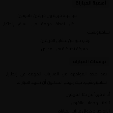
أهمية المباراة
التنافس الشرس:
مواجهة قوية بين فريقين طموحين
النقاط الثمينة:
كل نقطة مهمة في سباق إنجلترا,
تشامبيونشيب
الجماهير:
ترقب كبير من عشاق الفريقين
التكتيكات:
معركة تكتيكية بين المدربين
توقعات المباراة
تعد هذه المواجهة من المباريات المهمة في إنجلترا,
تشامبيونشيب، حيث يتوقع المحللون أن تشهد المباراة:
أداءً قوياً من كلا الفريقين
تبادلاً للهجمات والفرص
إثارة كبيرة طوال فترات المباراة