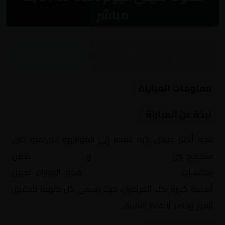
مباشر
مباراة نارية بين بريستون نورث إند وستوك سيتي
ضمن منافسات إنجلترا, تشامبيونشيب
معلومات المباراة
نبذة عن المباراة
تتجه أنظار عشاق كرة القدم إلى المواجهة المرتقبة التي
ستجمع بين
بريستون نورث إند
و
ستوك سيتي
ضمن
منافسات
إنجلترا, تشامبيونشيب
. هذه المباراة تحمل
أهمية كبيرة لكلا الفريقين، حيث يسعى كل منهما لتحقيق
الفوز وحصد النقاط الثمينة.