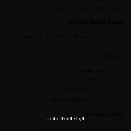
منافسة قوية في جميع خطوط اللعب
كيفية متابعة المباراة
يمكنكم متابعة هذه المباراة المثيرة عبر موقعنا
Yalla
Shoot | يلا شوت | مباريات اليوم مباشر| yalla shoot tv
الذي يوفر:
بث مباشر
عالي الجودة
تعليق صوتي
باللغة العربية
تحديثات لحظية
لأحداث المباراة
إحصائيات شاملة
ومعلومات تفصيلية
نصائح للمشاهدة
الرجاء الانتظار قليلاً...
تأكد من الاتصال بإنترنت مستقر لمشاهدة مثلى