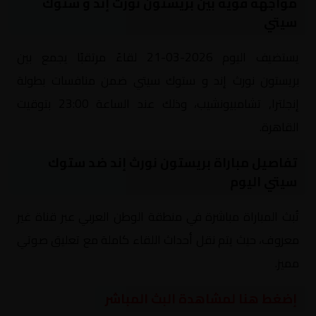
مواجهة قوية بين بريستون نورث إند و ستوك
سيتي
يستضيف اليوم 2026-03-21 لقاءً مرتقبًا يجمع بين
بريستون نورث إند و ستوك سيتي ضمن منافسات بطولة
إنجلترا, تشامبيونشيب، وذلك عند الساعة 23:00 بتوقيت
القاهرة.
تفاصيل مباراة بريستون نورث إند ضد ستوك
سيتي اليوم
تُبث المباراة مباشرة في منطقة الوطن العربي عبر قناة غير
معروف، حيث يتم نقل أحداث اللقاء كاملة مع تعليق صوتي
مميز.
إضغط هنا لمشاهدة البث المباشر