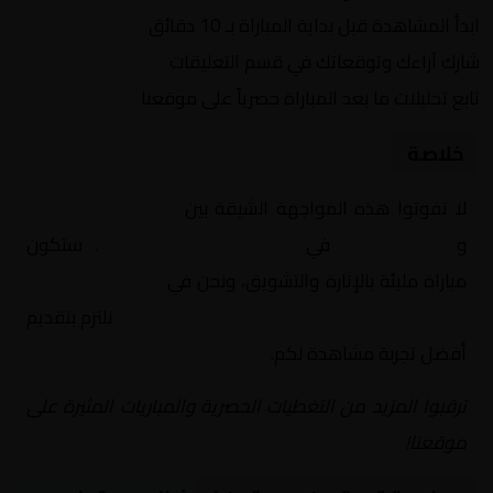
ابدأ المشاهدة قبل بداية المباراة بـ 10 دقائق
شارك آراءك وتوقعاتك في قسم التعليقات
تابع تحليلات ما بعد المباراة حصرياً على موقعنا
خلاصة
لا تفوتوا هذه المواجهة الشيقة بين
بريستون نورث إند
و
ستوك سيتي
في
إنجلترا, تشامبيونشيب
. ستكون
مباراة مليئة بالإثارة والتشويق، ونحن في
Yalla Shoot | يلا
شوت | مباريات اليوم مباشر| yalla shoot tv
نلتزم بتقديم
أفضل تجربة مشاهدة لكم.
ترقبوا المزيد من التغطيات الحصرية والمباريات المثيرة على
موقعنا!