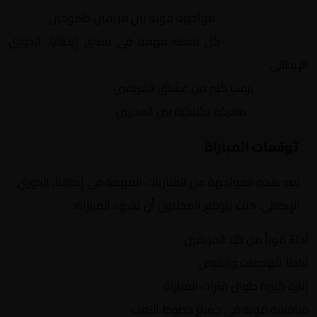
التنافس الشرس:
مواجهة قوية بين فريقين طموحين
النقاط الثمينة:
كل نقطة مهمة في سباق إيطاليا, الدوري
الإيطالي
الجماهير:
ترقب كبير من عشاق الفريقين
التكتيكات:
معركة تكتيكية بين المدربين
توقعات المباراة
تعد هذه المواجهة من المباريات المهمة في إيطاليا, الدوري
الإيطالي، حيث يتوقع المحللون أن تشهد المباراة:
أداءً قوياً من كلا الفريقين
تبادلاً للهجمات والفرص
إثارة كبيرة طوال فترات المباراة
منافسة قوية في جميع خطوط اللعب