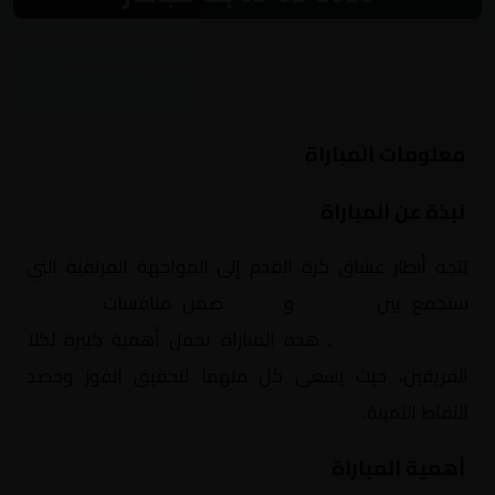
مباراة نارية بين بولونيا وميلان ضمن منافسات
إيطاليا, الدوري الإيطالي
معلومات المباراة
نبذة عن المباراة
تتجه أنظار عشاق كرة القدم إلى المواجهة المرتقبة التي
ستجمع بين
بولونيا
و
ميلان
ضمن منافسات
إيطاليا,
الدوري الإيطالي
. هذه المباراة تحمل أهمية كبيرة لكلا
الفريقين، حيث يسعى كل منهما لتحقيق الفوز وحصد
النقاط الثمينة.
أهمية المباراة