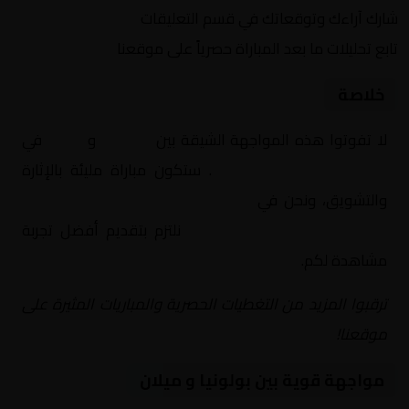
شارك آراءك وتوقعاتك في قسم التعليقات
تابع تحليلات ما بعد المباراة حصرياً على موقعنا
خلاصة
لا تفوتوا هذه المواجهة الشيقة بين
بولونيا
و
ميلان
في
إيطاليا, الدوري الإيطالي
. ستكون مباراة مليئة بالإثارة
والتشويق، ونحن في
Yalla Shoot | يلا شوت | مباريات
اليوم مباشر| yalla shoot tv
نلتزم بتقديم أفضل تجربة
مشاهدة لكم.
ترقبوا المزيد من التغطيات الحصرية والمباريات المثيرة على
موقعنا!
مواجهة قوية بين بولونيا و ميلان