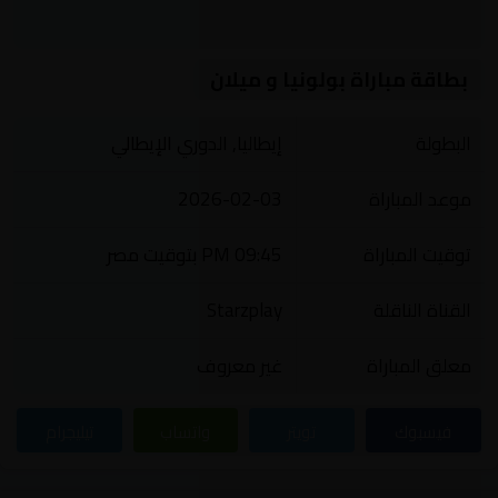
بطاقة مباراة بولونيا و ميلان
البطولة
إيطاليا, الدوري الإيطالي
موعد المباراة
2026-02-03
توقيت المباراة
09:45 PM بتوقيت مصر
القناة الناقلة
Starzplay
معلق المباراة
غير معروف
فيسبوك
تويتر
واتساب
تيليجرام