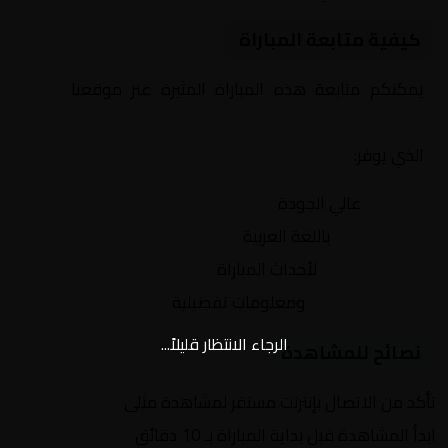
كيفية متابعة المباراة
يمكنكم متابعة هذه المباراة المثيرة عبر موقعنا
Yalla
Shoot | يلا شوت | مباريات اليوم مباشر| yalla shoot tv
الذي يوفر:
بث مباشر
عالي الجودة
تعليق صوتي
باللغة العربية
تحديثات لحظية
لأحداث المباراة
إحصائيات شاملة
ومعلومات تفصيلية
الرجاء الانتظار قليلاً...
نصائح للمشاهدة
تأكد من الاتصال بإنترنت مستقر لمشاهدة مثلى
ابدأ المشاهدة قبل بداية المباراة بـ 10 دقائق