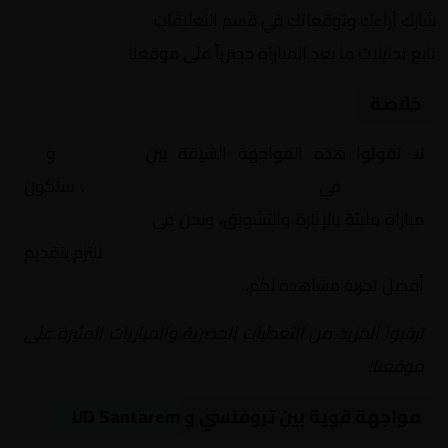
شارك آراءك وتوقعاتك في قسم التعليقات
تابع تحليلات ما بعد المباراة حصرياً على موقعنا
خلاصة
لا تفوتوا هذه المواجهة الشيقة بين
تروفنسي
و
UD
Santarem
في
البرتغال, Liga 3 – المجموعة أ
. ستكون
مباراة مليئة بالإثارة والتشويق، ونحن في
Yalla Shoot | يلا
شوت | مباريات اليوم مباشر| yalla shoot tv
نلتزم بتقديم
أفضل تجربة مشاهدة لكم.
ترقبوا المزيد من التغطيات الحصرية والمباريات المثيرة على
موقعنا!
مواجهة قوية بين تروفنسي و UD Santarem