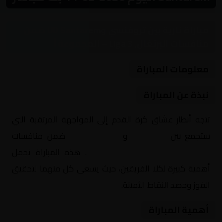
مباراة نارية بين تروفنسي وUD Santarem ضمن
منافسات البرتغال, Liga 3 – المجموعة أ
معلومات المباراة
نبذة عن المباراة
تتجه أنظار عشاق كرة القدم إلى المواجهة المرتقبة التي
ستجمع بين
تروفنسي
و
UD Santarem
ضمن منافسات
البرتغال, Liga 3 – المجموعة أ
. هذه المباراة تحمل
أهمية كبيرة لكلا الفريقين، حيث يسعى كل منهما لتحقيق
الفوز وحصد النقاط الثمينة.
أهمية المباراة