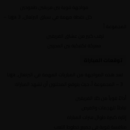
التنافس الشرس:
مواجهة قوية بين فريقين طموحين
النقاط الثمينة:
كل نقطة مهمة في سباق البرتغال, Liga 3 –
المجموعة أ
الجماهير:
ترقب كبير من عشاق الفريقين
التكتيكات:
معركة تكتيكية بين المدربين
توقعات المباراة
تعد هذه المواجهة من المباريات المهمة في البرتغال, Liga
3 – المجموعة أ، حيث يتوقع المحللون أن تشهد المباراة:
أداءً قوياً من كلا الفريقين
تبادلاً للهجمات والفرص
إثارة كبيرة طوال فترات المباراة
منافسة قوية في جميع خطوط اللعب