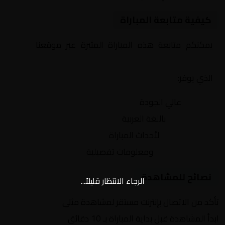
كيفية متابعة المباراة
يمكنكم متابعة هذه المباراة المثيرة عبر موقعنا
Yalla
Shoot | يلا شوت | مباريات اليوم مباشر| yalla shoot tv
الذي يوفر:
بث مباشر
عالي الجودة
تعليق صوتي
باللغة العربية
تحديثات لحظية
لأحداث المباراة
إحصائيات شاملة
ومعلومات تفصيلية
نصائح للمشاهدة
الرجاء الانتظار قليلاً...
تأكد من الاتصال بإنترنت مستقر لمشاهدة مثلى
ابدأ المشاهدة قبل بداية المباراة بـ 10 دقائق