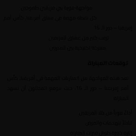
التنافس الشرس:
مواجهة قوية بين فريقين طموحين
النقاط الثمينة:
كل نقطة مهمة في سباق أفريقيا, كأس أمم
إفريقيا – دور الـ 16
الجماهير:
ترقب كبير من عشاق الفريقين
التكتيكات:
معركة تكتيكية بين المدربين
توقعات المباراة
تعد هذه المواجهة من المباريات المهمة في أفريقيا, كأس
أمم إفريقيا – دور الـ 16، حيث يتوقع المحللون أن تشهد
المباراة:
أداءً قوياً من كلا الفريقين
تبادلاً للهجمات والفرص
إثارة كبيرة طوال فترات المباراة