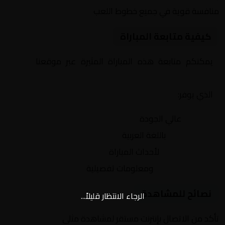
منافسة قوية في جميع خطوط اللعب
كيفية متابعة المباراة
يمكنكم متابعة هذه المباراة المثيرة عبر موقعنا
Yalla
Shoot | يلا شوت | مباريات اليوم مباشر| yalla shoot tv
الذي يوفر:
بث مباشر
عالي الجودة
تعليق صوتي
باللغة العربية
تحديثات لحظية
لأحداث المباراة
إحصائيات شاملة
ومعلومات تفصيلية
نصائح للمشاهدة
الرجاء الانتظار قليلاً...
تأكد من الاتصال بإنترنت مستقر لمشاهدة مثلى