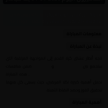
مباراة نارية بين جنوب أفريقيا والكاميرون ضمن
منافسات أفريقيا, كأس أمم إفريقيا – دور الـ 16
معلومات المباراة
نبذة عن المباراة
تتجه أنظار عشاق كرة القدم إلى المواجهة المرتقبة التي
ستجمع بين
جنوب أفريقيا
و
الكاميرون
ضمن منافسات
أفريقيا, كأس أمم إفريقيا – دور الـ 16
. هذه المباراة
تحمل أهمية كبيرة لكلا الفريقين، حيث يسعى كل منهما
لتحقيق الفوز وحصد النقاط الثمينة.
أهمية المباراة