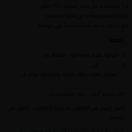
ابدأ المشاهدة قبل بداية المباراة بـ 10 دقائق
شارك آراءك وتوقعاتك في قسم التعليقات
تابع تحليلات ما بعد المباراة حصرياً على موقعنا
خلاصة
لا تفوتوا هذه المواجهة الشيقة بين
جنوب أفريقيا
و
الكاميرون
في
أفريقيا, كأس أمم إفريقيا – دور الـ
16
. ستكون مباراة مليئة بالإثارة والتشويق، ونحن في
Yalla
Shoot | يلا شوت | مباريات اليوم مباشر| yalla shoot tv
نلتزم بتقديم أفضل تجربة مشاهدة لكم.
ترقبوا المزيد من التغطيات الحصرية والمباريات المثيرة على
موقعنا!