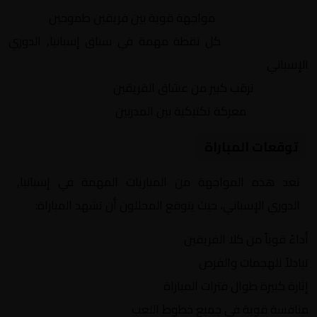
التنافس الشرس:
مواجهة قوية بين فريقين طموحين
النقاط الثمينة:
كل نقطة مهمة في سباق إسبانيا, الدوري
الإسباني
الجماهير:
ترقب كبير من عشاق الفريقين
التكتيكات:
معركة تكتيكية بين المدربين
توقعات المباراة
تعد هذه المواجهة من المباريات المهمة في إسبانيا,
الدوري الإسباني، حيث يتوقع المحللون أن تشهد المباراة:
أداءً قوياً من كلا الفريقين
تبادلاً للهجمات والفرص
إثارة كبيرة طوال فترات المباراة
منافسة قوية في جميع خطوط اللعب