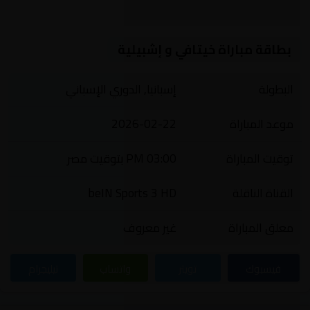
بطاقة مباراة خيتافي و إشبيلية
البطولة
إسبانيا, الدوري الإسباني
موعد المباراة
2026-02-22
توقيت المباراة
03:00 PM بتوقيت مصر
القناة الناقلة
beIN Sports 3 HD
معلق المباراة
غير معروف
فيسبوك
تويتر
واتساب
تيليجرام