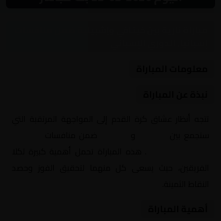
مباراة نارية بين خيتافي وإشبيلية ضمن منافسات
إسبانيا, الدوري الإسباني
معلومات المباراة
نبذة عن المباراة
تتجه أنظار عشاق كرة القدم إلى المواجهة المرتقبة التي
ستجمع بين
خيتافي
و
إشبيلية
ضمن منافسات
إسبانيا,
الدوري الإسباني
. هذه المباراة تحمل أهمية كبيرة لكلا
الفريقين، حيث يسعى كل منهما لتحقيق الفوز وحصد
النقاط الثمينة.
أهمية المباراة