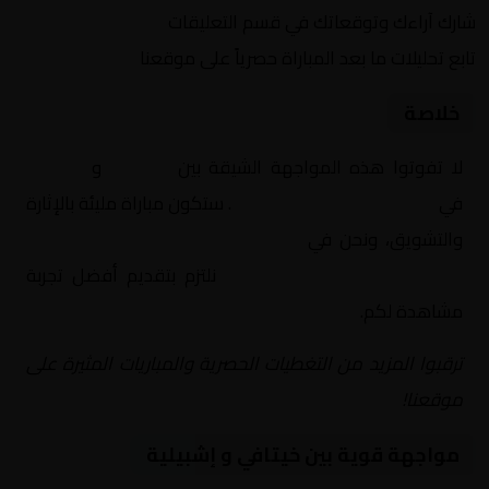
شارك آراءك وتوقعاتك في قسم التعليقات
تابع تحليلات ما بعد المباراة حصرياً على موقعنا
خلاصة
لا تفوتوا هذه المواجهة الشيقة بين
خيتافي
و
إشبيلية
في
إسبانيا, الدوري الإسباني
. ستكون مباراة مليئة بالإثارة
والتشويق، ونحن في
Yalla Shoot | يلا شوت | مباريات
اليوم مباشر| yalla shoot tv
نلتزم بتقديم أفضل تجربة
مشاهدة لكم.
ترقبوا المزيد من التغطيات الحصرية والمباريات المثيرة على
موقعنا!
مواجهة قوية بين خيتافي و إشبيلية