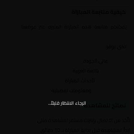
كيفية متابعة المباراة
يمكنكم متابعة هذه المباراة المثيرة عبر موقعنا
Yalla
Shoot | يلا شوت | مباريات اليوم مباشر| yalla shoot tv
الذي يوفر:
بث مباشر
عالي الجودة
تعليق صوتي
باللغة العربية
تحديثات لحظية
لأحداث المباراة
إحصائيات شاملة
ومعلومات تفصيلية
الرجاء الانتظار قليلاً...
نصائح للمشاهدة
تأكد من الاتصال بإنترنت مستقر لمشاهدة مثلى
ابدأ المشاهدة قبل بداية المباراة بـ 10 دقائق