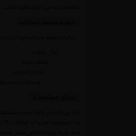
منافسة قوية في جميع خطوط اللعب
كيفية متابعة المباراة
يمكنكم متابعة هذه المباراة المثيرة 
بث مباشر
عالي الجودة
تعليق صوتي
باللغة العربية
تحديثات لحظية
لأحداث المباراة
إحصائيات شاملة
ومعلومات تفصيلية
نصائح للمشاهدة
تأكد من الاتصال بإنترنت مستقر لمشاهد
ابدأ المشاهدة قبل بداية المباراة بـ 10 دقائق
شارك آراءك وتوقعاتك في قسم التعليق