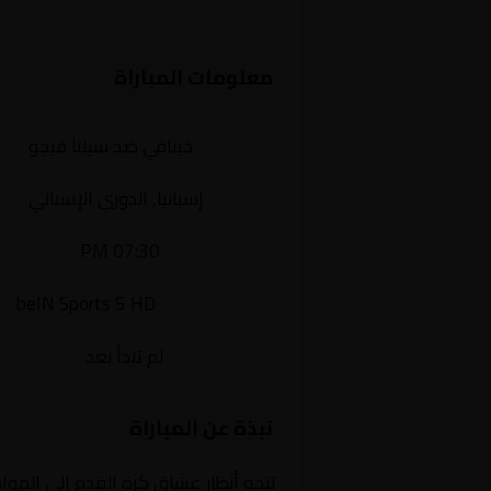
مباراة نارية بين خيتافي وسيلت
معلومات المباراة
الفريقان:
خيتافي ضد سيلتا فيجو
البطولة:
إسبانيا, الدوري الإسباني
وقت المباراة:
07:30 PM
القناة الناقلة:
beIN Sports 5 HD
حالة المباراة:
لم تبدأ بعد
نبذة عن المباراة
تتجه أنظار عشاق كرة القدم إلى الموا