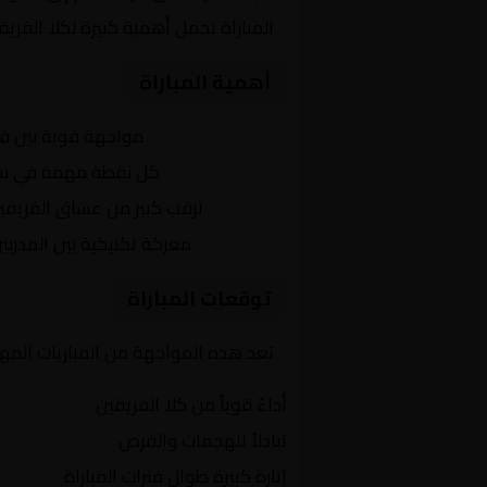
المباراة تحمل أهمية كبيرة لكلا الفر
أهمية المباراة
التنافس الشرس:
مواجهة قوية بين ف
النقاط الثمينة:
كل نقطة مهمة في سباق
الجماهير:
ترقب كبير من عشاق الفريقي
التكتيكات:
معركة تكتيكية بين المدربي
توقعات المباراة
تعد هذه المواجهة من المباريات المهمة
أداءً قوياً من كلا الفريقين
تبادلاً للهجمات والفرص
إثارة كبيرة طوال فترات المباراة