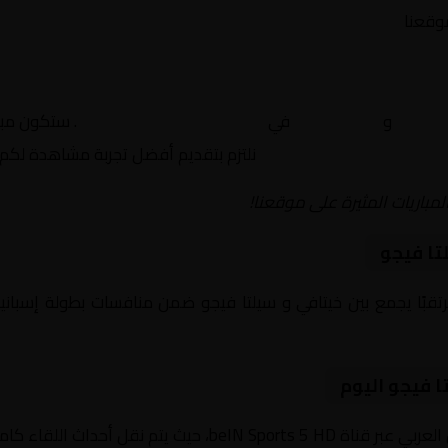
موقعنا
يتافي
و
سيلتا فيجو
في
إسبانيا, الدوري الإسباني
. ستكون مبار
نلتزم بتقديم أفضل تجربة مشاهدة لكم.
لمباريات المثيرة على موقعنا!
تا فيجو
يوم 2026-02-01 لقاءً مرتقبًا يجمع بين خيتافي و سيلتا فيجو ضمن منافسات بطولة
ا فيجو اليوم
داث اللقاء كاملة مع تعليق صوتي مميز.