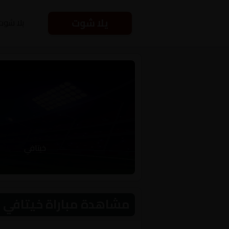
يلا شوت
يلا شوت
خيتافي
مشاهدة مباراة خيتافي و سيلتا فيجو