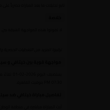
تابع تحليلات ما بعد المباراة حصرياً على 
خلاصة
لا تفوتوا هذه المواجهة الشيقة بين
خ
Yalla Shoot | يلا شوت | مباريات اليوم مباشر| yalla shoot tv
ترقبوا المزيد من التغطيات الحصرية وا
مواجهة قوية بين خيتافي و سيل
يستضيف ال
07:30 PM بتوقيت القاهرة.
تفاصيل مباراة خيتافي ضد سيلت
تُبث المباراة مباشرة في منطقة الوطن العربي عبر قناة beIN Sports 5 HD، حيث يتم نقل أح