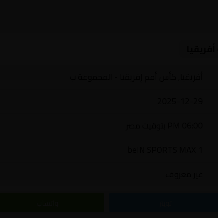
أفريقيا
أفريقيا, كأس أمم إفريقيا - المجموعة ب
2025-12-29
06:00 PM بتوقيت مصر
beIN SPORTS MAX 1
غير معروف
تويتر
واتساب