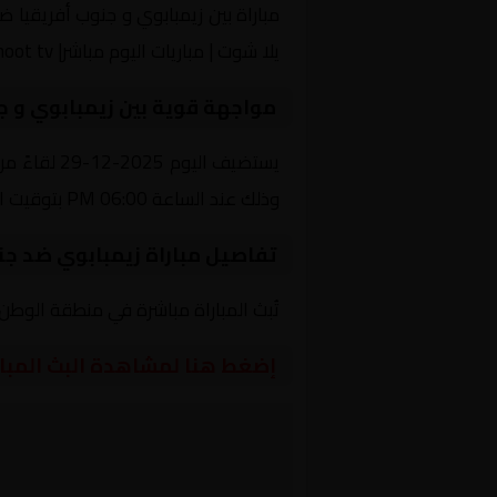
يلا شوت | مباريات اليوم مباشر| yalla shoot tv
مواجهة قوية بين زيمبابوي و ج
يستضيف الي
وذلك عند الساعة 06:00 PM بتوقيت القاهرة.
تفاصيل مباراة زيمبابوي ضد جنو
تُبث المباراة مباشرة في منطقة الوطن العربي عبر قناة beIN SPORTS MAX 1، حيث يتم نقل أ
إضغط هنا لمشاهدة البث المبا