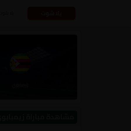
يلا شوت
يلا شوت
زيمبابوي
مشاهدة مباراة زيمبابوي و جنوب أف