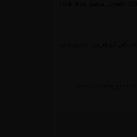
مباراة بين زيمبابوي و جنوب أفريقيا ضمن أفريقيا, كأس أمم إفريقيا – المجموعة ب بتعليق beIN SPORTS MAX 1 على موقعنا Yalla Shoot |
ولة أفريقيا, كأس أمم إفريقيا - المجموعة ب،