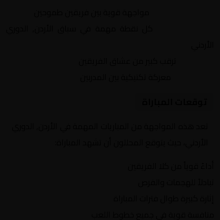
التنافس الشرس:
مواجهة قوية بين فريقين طموحين
النقاط الثمينة:
كل نقطة مهمة في سباق الأردن, الدوري
الأردني
الجماهير:
ترقب كبير من عشاق الفريقين
التكتيكات:
معركة تكتيكية بين المدربين
توقعات المباراة
تعد هذه المواجهة من المباريات المهمة في الأردن, الدوري
الأردني، حيث يتوقع المحللون أن تشهد المباراة:
أداءً قوياً من كلا الفريقين
تبادلاً للهجمات والفرص
إثارة كبيرة طوال فترات المباراة
منافسة قوية في جميع خطوط اللعب