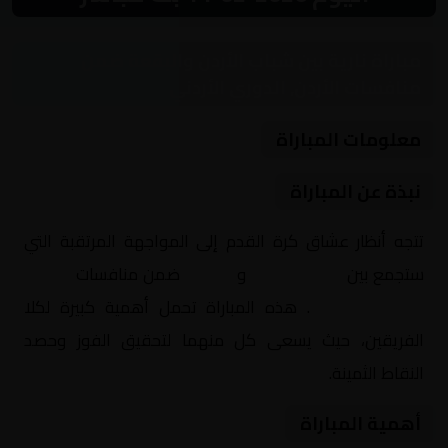
مباراة نارية بين شباب الأردن والبقعة ضمن
منافسات الأردن, الدوري الأردني
معلومات المباراة
نبذة عن المباراة
تتجه أنظار عشاق كرة القدم إلى المواجهة المرتقبة التي
ستجمع بين
شباب الأردن
و
البقعة
ضمن منافسات
الأردن,
الدوري الأردني
. هذه المباراة تحمل أهمية كبيرة لكلا
الفريقين، حيث يسعى كل منهما لتحقيق الفوز وحصد
النقاط الثمينة.
أهمية المباراة