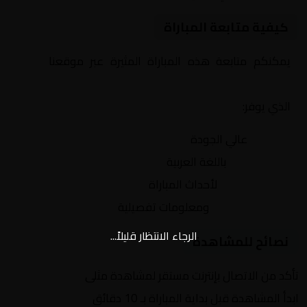
كيفية متابعة المباراة
يمكنكم متابعة هذه المباراة المثيرة عبر موقعنا
Yalla
Shoot | يلا شوت | مباريات اليوم مباشر| yalla shoot tv
الذي يوفر:
بث مباشر
عالي الجودة
تعليق صوتي
باللغة العربية
تحديثات لحظية
لأحداث المباراة
إحصائيات شاملة
ومعلومات تفصيلية
الرجاء الانتظار قليلاً...
نصائح للمشاهدة
تأكد من الاتصال بإنترنت مستقر لمشاهدة مثلى
ابدأ المشاهدة قبل بداية المباراة بـ 10 دقائق