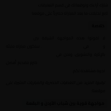
شارك آراءك وتوقعاتك في قسم التعليقات
تابع تحليلات ما بعد المباراة حصرياً على موقعنا
خلاصة
لا تفوتوا هذه المواجهة الشيقة بين
شباب الأردن
و
البقعة
في
الأردن, الدوري الأردني
. ستكون مباراة مليئة
بالإثارة والتشويق، ونحن في
Yalla Shoot | يلا شوت |
مباريات اليوم مباشر| yalla shoot tv
نلتزم بتقديم أفضل
تجربة مشاهدة لكم.
ترقبوا المزيد من التغطيات الحصرية والمباريات المثيرة على
موقعنا!
مواجهة قوية بين شباب الأردن و البقعة