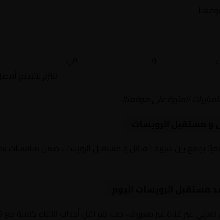
موقعنا
ن
شبيبة القبائل
و
مستقبل الرويسات
في
الجزائر, الدوري ال
نلتزم بتقديم أفض
لمباريات المثيرة على موقعنا!
ل و مستقبل الرويسات
وم 2026-01-05 لقاءً مرتقبًا يجمع بين شبيبة القبائل و مستقبل الرويسات ضمن منافس
ضد مستقبل الرويسات اليوم
 العربي عبر قناة غير معروف، حيث يتم نقل أحداث اللقاء كاملة مع 