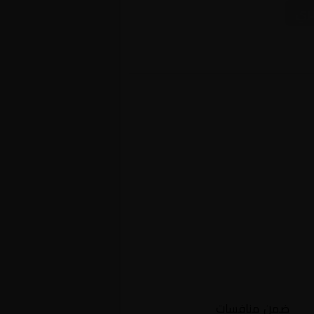
ئري
سات
ضمن منافسات
الجزائر, الدوري