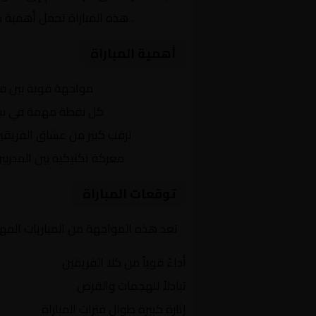
الجزائري
. هذه المباراة تحمل أهمية ك
أهمية المباراة
التنافس الشرس:
مواجهة قوية بين ف
النقاط الثمينة:
كل نقطة مهمة في سباق 
الجماهير:
ترقب كبير من عشاق الفريقي
التكتيكات:
معركة تكتيكية بين المدربي
توقعات المباراة
تعد هذه المواجهة من المباريات المهمة
أداءً قوياً من كلا الفريقين
تبادلاً للهجمات والفرص
إثارة كبيرة طوال فترات المباراة