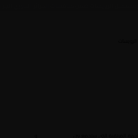
ل ومستقبل الرويسات ضمن منافسات الجزائر, الدوري الجزا
الرويسات
اجهة المرتقبة التي ستجمع بين
شبيبة القبائل
و
مستقبل الروي