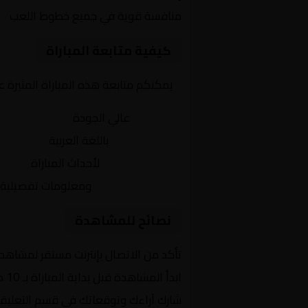
منافسة قوية في جميع خطوط اللعب
كيفية متابعة المباراة
يمكنكم متابعة هذه المباراة المثيرة 
بث مباشر
عالي الجودة
تعليق صوتي
باللغة العربية
تحديثات لحظية
لأحداث المباراة
إحصائيات شاملة
ومعلومات تفصيلية
نصائح للمشاهدة
تأكد من الاتصال بإنترنت مستقر لمشاهد
ابدأ المشاهدة قبل بداية المباراة بـ 10 دقائق
شارك آراءك وتوقعاتك في قسم التعليق