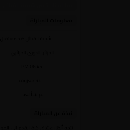
مباراة نارية بين شبيبة القبائ
معلومات المباراة
الفريقان:
شبيبة القبائل ضد مستقبل 
البطولة:
الجزائر, الدوري الجزائري
وقت المباراة:
06:45 PM
القناة الناقلة:
غير معروف
حالة المباراة:
لم تبدأ بعد
نبذة عن المباراة
تتجه أنظار عشاق كرة القدم إلى المو