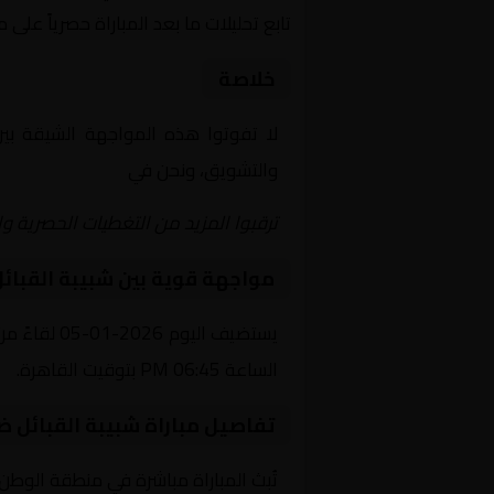
تابع تحليلات ما بعد المباراة حصرياً على 
خلاصة
لا تفوتوا هذه المواجهة الشيقة بي
والتشويق، ونحن في
Yalla Shoot | يلا شوت | مباريات اليوم مباشر| yalla shoot tv
ترقبوا المزيد من التغطيات الحصرية وا
مواجهة قوية بين شبيبة القبائ
يستضيف الي
الساعة 06:45 PM بتوقيت القاهرة.
تفاصيل مباراة شبيبة القبائل 
تُبث المباراة مباشرة في منطقة الوطن