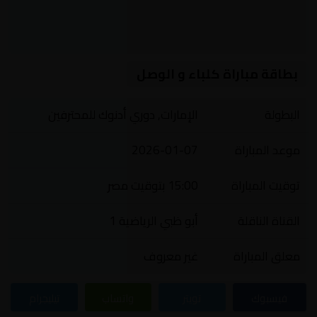
بطاقة مباراة كلباء و الوصل
البطولة
الإمارات, دوري أدنوك للمحترفين
موعد المباراة
2026-01-07
توقيت المباراة
15:00 بتوقيت مصر
القناة الناقلة
أبو ظبي الرياضية 1
معلق المباراة
غير معروف
فيسبوك
تويتر
واتساب
تيليجرام