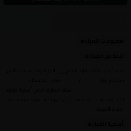
مباراة نارية بين كلباء والوصل ضمن منافسات
الإمارات, دوري أدنوك للمحترفين
معلومات المباراة
نبذة عن المباراة
تتجه أنظار عشاق كرة القدم إلى المواجهة المرتقبة التي
ستجمع بين
كلباء
و
الوصل
ضمن منافسات
الإمارات,
دوري أدنوك للمحترفين
. هذه المباراة تحمل أهمية كبيرة
لكلا الفريقين، حيث يسعى كل منهما لتحقيق الفوز وحصد
النقاط الثمينة.
أهمية المباراة