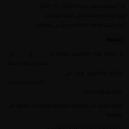
ابدأ المشاهدة قبل بداية المباراة بـ 10 دقائق
شارك آراءك وتوقعاتك في قسم التعليقات
تابع تحليلات ما بعد المباراة حصرياً على موقعنا
خلاصة
لا تفوتوا هذه المواجهة الشيقة بين
كلباء
و
الوصل
في
الإمارات, دوري أدنوك للمحترفين
. ستكون مباراة مليئة
بالإثارة والتشويق، ونحن في
Yalla Shoot | يلا شوت |
مباريات اليوم مباشر| yalla shoot tv
نلتزم بتقديم أفضل
تجربة مشاهدة لكم.
ترقبوا المزيد من التغطيات الحصرية والمباريات المثيرة على
موقعنا!