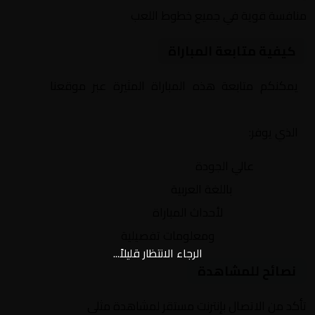
منافسة قوية في جميع خطوط اللعب
كيفية متابعة المباراة
يمكنكم متابعة هذه المباراة المثيرة عبر موقعنا
Yalla
Shoot | يلا شوت | مباريات اليوم مباشر| yalla shoot tv
الذي يوفر:
بث مباشر
عالي الجودة
تعليق صوتي
باللغة العربية
تحديثات لحظية
لأحداث المباراة
إحصائيات شاملة
ومعلومات تفصيلية
الرجاء الانتظار قليلاً...
نصائح للمشاهدة
تأكد من الاتصال بإنترنت مستقر لمشاهدة مثلى