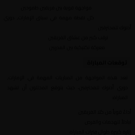
التنافس الشرس:
مواجهة قوية بين فريقين طموحين
النقاط الثمينة:
كل نقطة مهمة في سباق الإمارات, دوري
أدنوك للمحترفين
الجماهير:
ترقب كبير من عشاق الفريقين
التكتيكات:
معركة تكتيكية بين المدربين
توقعات المباراة
تعد هذه المواجهة من المباريات المهمة في الإمارات,
دوري أدنوك للمحترفين، حيث يتوقع المحللون أن تشهد
المباراة:
أداءً قوياً من كلا الفريقين
تبادلاً للهجمات والفرص
إثارة كبيرة طوال فترات المباراة