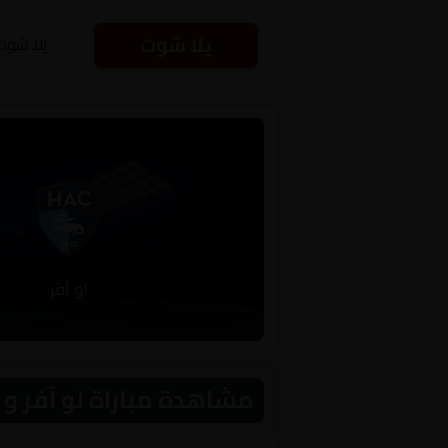
يلا شوت
يلا شوت
لو آفر
مشاهدة مباراة لو آفر و أولمبيك ليو