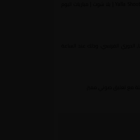
مباراة بين لو آفر و أولمبيك ليون ضمن فرنسا, الدوري الفرنسي بتعليق beIN Sports 5 HD على موقعنا Yalla Shoot | يلا شوت | مباريات اليوم
لة فرنسا, الدوري الفرنسي، وذلك عند الساعة