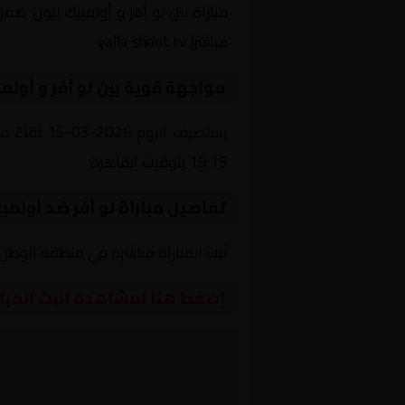
مباشر| yalla shoot tv
مواجهة قوية بين لو آفر و أولم
يستضيف ال
19:15 بتوقيت القاهرة.
تفاصيل مباراة لو آفر ضد أولمب
تُبث المباراة مباشرة في منطقة الوطن العربي عبر قناة beIN Sports 5 HD، حيث يتم نقل أح
إضغط هنا لمشاهدة البث المبا