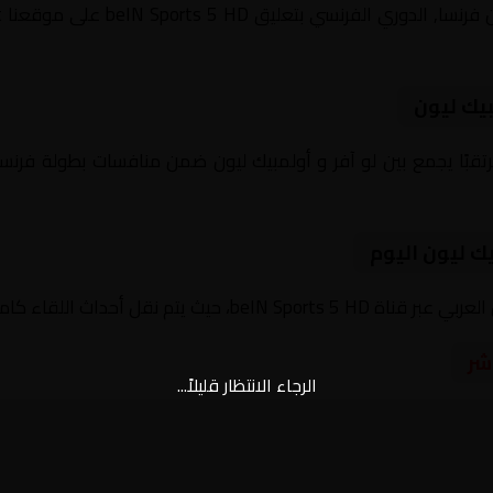
بيك ليون
يوم 2026-03-15 لقاءً مرتقبًا يجمع بين لو آفر و أولمبيك ليون ضمن منافسات بطو
يك ليون اليوم
داث اللقاء كاملة مع تعليق صوتي مميز.
شر
الرجاء الانتظار قليلاً...