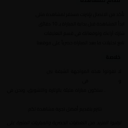
نصائح للمشاهدة
تأكد من الاتصال بإنترنت مستقر لمشاهدة مثلى
ابدأ المشاهدة قبل بداية المباراة بـ 10 دقائق
شارك آراءك وتوقعاتك في قسم التعليقات
تابع تحليلات ما بعد المباراة حصرياً على موقعنا
خلاصة
لا تفوتوا هذه المواجهة الشيقة بين
مالية كفر الزيات
و
راية الرياضي
في
مصر, دوري المحترفين المصري –
ممتاز أ
. ستكون مباراة مليئة بالإثارة والتشويق، ونحن في
Yalla Shoot | يلا شوت | مباريات اليوم مباشر| yalla
shoot tv
نلتزم بتقديم أفضل تجربة مشاهدة لكم.
ترقبوا المزيد من التغطيات الحصرية والمباريات المثيرة على