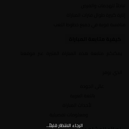
تبادلاً للهجمات والفرص
إثارة كبيرة طوال فترات المباراة
منافسة قوية في جميع خطوط اللعب
كيفية متابعة المباراة
يمكنكم متابعة هذه المباراة المثيرة عبر موقعنا
Yalla
Shoot | يلا شوت | مباريات اليوم مباشر| yalla shoot tv
الذي يوفر:
بث مباشر
عالي الجودة
تعليق صوتي
باللغة العربية
تحديثات لحظية
لأحداث المباراة
إحصائيات شاملة
ومعلومات تفصيلية
الرجاء الانتظار قليلاً...