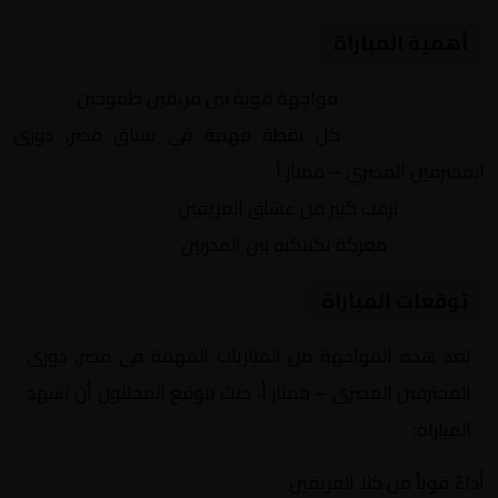
أهمية المباراة
التنافس الشرس:
مواجهة قوية بين فريقين طموحين
النقاط الثمينة:
كل نقطة مهمة في سباق مصر, دوري
المحترفين المصري – ممتاز أ
الجماهير:
ترقب كبير من عشاق الفريقين
التكتيكات:
معركة تكتيكية بين المدربين
توقعات المباراة
تعد هذه المواجهة من المباريات المهمة في مصر, دوري
المحترفين المصري – ممتاز أ، حيث يتوقع المحللون أن تشهد
المباراة:
أداءً قوياً من كلا الفريقين