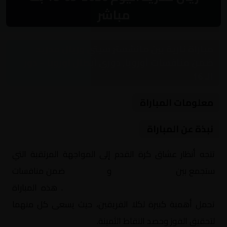
مباشر
مباراة نارية بين مانشستر سيتي وريال مدريد
ضمن منافسات أوروبا, دوري أبطال اوروبا – دور
الـ 16
معلومات المباراة
نبذة عن المباراة
تتجه أنظار عشاق كرة القدم إلى المواجهة المرتقبة التي
ستجمع بين
مانشستر سيتي
و
ريال مدريد
ضمن منافسات
أوروبا, دوري أبطال اوروبا – دور الـ 16
. هذه المباراة
تحمل أهمية كبيرة لكلا الفريقين، حيث يسعى كل منهما
لتحقيق الفوز وحصد النقاط الثمينة.