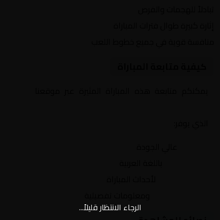
تبادلاً للهجمات والفرص
إثارة كبيرة طوال فترات المباراة
منافسة قوية في جميع خطوط اللعب
كيفية متابعة المباراة
يمكنكم متابعة هذه المباراة المثيرة عبر موقعنا
Yalla
Shoot | يلا شوت | مباريات اليوم مباشر| yalla shoot tv
الذي يوفر:
بث مباشر
عالي الجودة
تعليق صوتي
باللغة العربية
تحديثات لحظية
لأحداث المباراة
إحصائيات شاملة
ومعلومات تفصيلية
الرجاء الانتظار قليلاً...