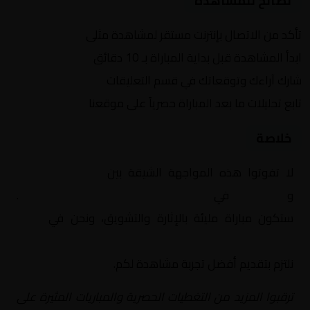
نصائح للمشاهدة
تأكد من الاتصال بإنترنت مستقر لمشاهدة مثلى
ابدأ المشاهدة قبل بداية المباراة بـ 10 دقائق
شارك آراءك وتوقعاتك في قسم التعليقات
تابع تحليلات ما بعد المباراة حصرياً على موقعنا
خلاصة
لا تفوتوا هذه المواجهة الشيقة بين
مانشستر سيتي
و
ريال مدريد
في
أوروبا, دوري أبطال اوروبا – دور الـ 16
.
ستكون مباراة مليئة بالإثارة والتشويق، ونحن في
Yalla
Shoot | يلا شوت | مباريات اليوم مباشر| yalla shoot tv
نلتزم بتقديم أفضل تجربة مشاهدة لكم.
ترقبوا المزيد من التغطيات الحصرية والمباريات المثيرة على