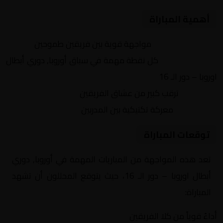
أهمية المباراة
التنافس الشرس:
مواجهة قوية بين فريقين طموحين
النقاط الثمينة:
كل نقطة مهمة في سباق أوروبا, دوري أبطال
اوروبا – دور الـ 16
الجماهير:
ترقب كبير من عشاق الفريقين
التكتيكات:
معركة تكتيكية بين المدربين
توقعات المباراة
تعد هذه المواجهة من المباريات المهمة في أوروبا, دوري
أبطال اوروبا – دور الـ 16، حيث يتوقع المحللون أن تشهد
المباراة:
أداءً قوياً من كلا الفريقين