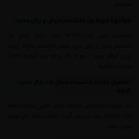
موقعنا!
مواجهة قوية بين مانشستر سيتي و ريال مدريد
يستضيف اليوم 2026-03-18 لقاءً مرتقبًا يجمع بين
مانشستر سيتي و ريال مدريد ضمن منافسات بطولة أوروبا,
دوري أبطال اوروبا - دور الـ 16، وذلك عند الساعة 23:00
بتوقيت القاهرة.
تفاصيل مباراة مانشستر سيتي ضد ريال مدريد
اليوم
تُبث المباراة مباشرة في منطقة الوطن العربي عبر قناة Bein
Sports HD2، حيث يتم نقل أحداث اللقاء كاملة مع تعليق
صوتي مميز.