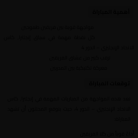
أهمية المباراة
التنافس الشرس:
مواجهة قوية بين فريقين طموحين
النقاط الثمينة:
كل نقطة مهمة في سباق إنجلترا, كاس
الاتحاد الإنجليزي – الدور 4
الجماهير:
ترقب كبير من عشاق الفريقين
التكتيكات:
معركة تكتيكية بين المدربين
توقعات المباراة
تعد هذه المواجهة من المباريات المهمة في إنجلترا, كاس
الاتحاد الإنجليزي – الدور 4، حيث يتوقع المحللون أن تشهد
المباراة:
أداءً قوياً من كلا الفريقين