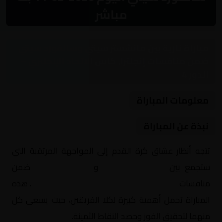
مباشر
مباراة نارية بين مانشستر سيتي وسالفورد سيتي
ضمن منافسات إنجلترا, كاس الاتحاد الإنجليزي –
الدور 4
معلومات المباراة
نبذة عن المباراة
تتجه أنظار عشاق كرة القدم إلى المواجهة المرتقبة التي
ستجمع بين
مانشستر سيتي
و
سالفورد سيتي
ضمن
منافسات
إنجلترا, كاس الاتحاد الإنجليزي – الدور 4
. هذه
المباراة تحمل أهمية كبيرة لكلا الفريقين، حيث يسعى كل
منهما لتحقيق الفوز وحصد النقاط الثمينة.