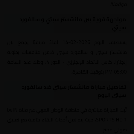
موقعنا!
مواجهة قوية بين مانشستر سيتي و سالفورد
سيتي
يستضيف اليوم 2026-02-14 لقاءً مرتقبًا يجمع بين
مانشستر سيتي و سالفورد سيتي ضمن منافسات بطولة
إنجلترا, كاس الاتحاد الإنجليزي - الدور 4، وذلك عند الساعة
05:00 PM بتوقيت القاهرة.
تفاصيل مباراة مانشستر سيتي ضد سالفورد
سيتي اليوم
تُبث المباراة مباشرة في منطقة الوطن العربي عبر قناة beIN
SPORTS HD 1، حيث يتم نقل أحداث اللقاء كاملة مع تعليق
صوتي مميز.