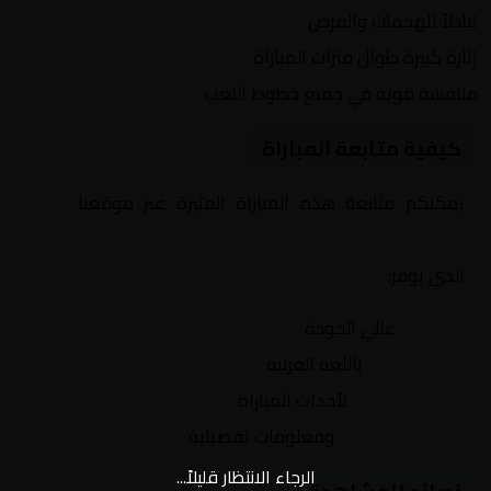
تبادلاً للهجمات والفرص
إثارة كبيرة طوال فترات المباراة
منافسة قوية في جميع خطوط اللعب
كيفية متابعة المباراة
يمكنكم متابعة هذه المباراة المثيرة عبر موقعنا
Yalla
Shoot | يلا شوت | مباريات اليوم مباشر| yalla shoot tv
الذي يوفر:
بث مباشر
عالي الجودة
تعليق صوتي
باللغة العربية
تحديثات لحظية
لأحداث المباراة
إحصائيات شاملة
ومعلومات تفصيلية
الرجاء الانتظار قليلاً...