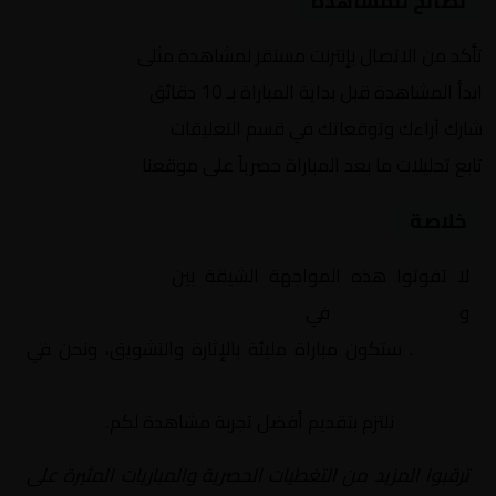
نصائح للمشاهدة
تأكد من الاتصال بإنترنت مستقر لمشاهدة مثلى
ابدأ المشاهدة قبل بداية المباراة بـ 10 دقائق
شارك آراءك وتوقعاتك في قسم التعليقات
تابع تحليلات ما بعد المباراة حصرياً على موقعنا
خلاصة
لا تفوتوا هذه المواجهة الشيقة بين
مانشستر سيتي
و
سالفورد سيتي
في
إنجلترا, كاس الاتحاد الإنجليزي –
الدور 4
. ستكون مباراة مليئة بالإثارة والتشويق، ونحن في
Yalla Shoot | يلا شوت | مباريات اليوم مباشر| yalla
shoot tv
نلتزم بتقديم أفضل تجربة مشاهدة لكم.
ترقبوا المزيد من التغطيات الحصرية والمباريات المثيرة على