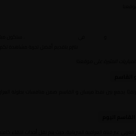
موقعنا
نفط ميسان
و
القاسم
في
العراق, الدوري العراقي
. ستكون مبار
نلتزم بتقديم أفضل تجربة مشاهدة لكم.
لمباريات المثيرة على موقعنا!
 القاسم
يوم 2026-02-14 لقاءً مرتقبًا يجمع بين نفط ميسان و القاسم ضمن منافسات بطول
القاسم اليوم
العربي عبر قناة العراقية السريانية، حيث يتم نقل أحداث اللقاء كام