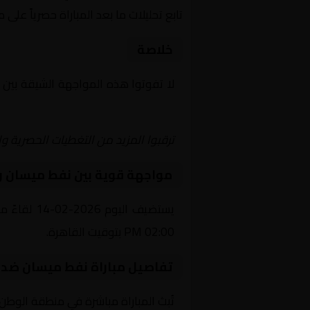
تابع تحليلات ما بعد المباراة حصرياً على 
خلاصة
لا تفوتوا هذه المواجهة الشيقة بين
Yalla Shoot | يلا شوت | مباريات اليوم مباشر| yalla shoot tv
ترقبوا المزيد من التغطيات الحصرية وا
مواجهة قوية بين نفط ميسان و
يستضيف ال
02:00 PM بتوقيت القاهرة.
تفاصيل مباراة نفط ميسان ضد 
تُبث المباراة مباشرة في منطقة الوطن 