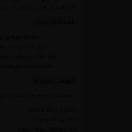
المباراة تحمل أهمية كبيرة لكلا الفر
أهمية المباراة
التنافس الشرس:
مواجهة قوية بين ف
النقاط الثمينة:
كل نقطة مهمة في سباق
الجماهير:
ترقب كبير من عشاق الفريقي
التكتيكات:
معركة تكتيكية بين المدربي
توقعات المباراة
تعد هذه المواجهة من المباريات المهم
أداءً قوياً من كلا الفريقين
تبادلاً للهجمات والفرص
إثارة كبيرة طوال فترات المباراة