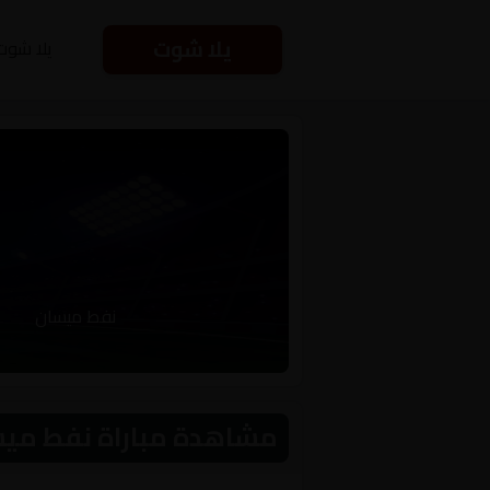
يلا شوت
يلا شوت
نفط ميسان
مشاهدة مباراة نفط ميسان و القاسم