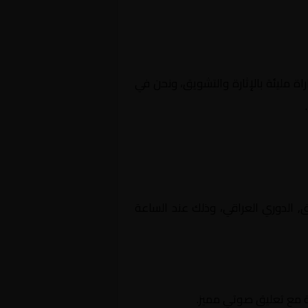
اة مليئة بالإثارة والتشويق، ونحن في
ة العراق, الدوري العراقي، وذلك عند الساعة
لة مع تعليق صوتي مميز.