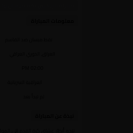
مباراة نارية بين نفط ميسان وا
معلومات المباراة
الفريقان:
نفط ميسان ضد القاسم
البطولة:
العراق, الدوري العراقي
وقت المباراة:
02:00 PM
القناة الناقلة:
العراقية السريانية
حالة المباراة:
لم تبدأ بعد
نبذة عن المباراة
تتجه أنظار عشاق كرة القدم إلى المو