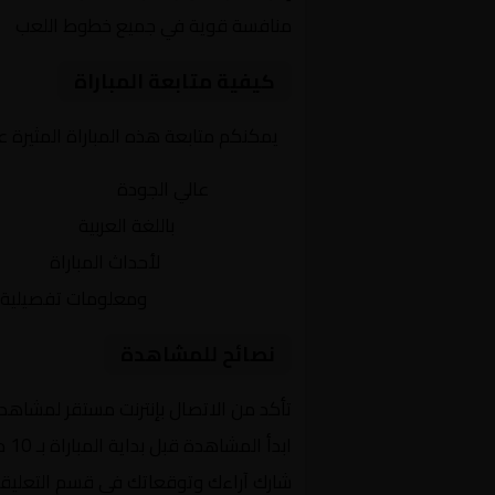
منافسة قوية في جميع خطوط اللعب
كيفية متابعة المباراة
يمكنكم متابعة هذه المباراة المثيرة 
بث مباشر
عالي الجودة
تعليق صوتي
باللغة العربية
تحديثات لحظية
لأحداث المباراة
إحصائيات شاملة
ومعلومات تفصيلية
نصائح للمشاهدة
تأكد من الاتصال بإنترنت مستقر لمشاهد
ابدأ المشاهدة قبل بداية المباراة بـ 10 دقائق
شارك آراءك وتوقعاتك في قسم التعليق