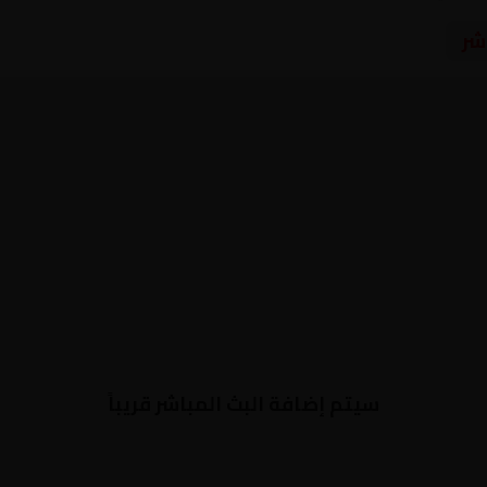
شر
سيتم إضافة البث المباشر قريباً