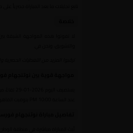
تابع تحليلات ما بعد المباراة حصرياً على 
خلاصة
لا تفوتوا هذه المواجهة الشيقة بي
والتشويق، ونحن في
Yalla Shoot | يلا شوت | مباريات اليوم مباشر| yalla shoot tv
ترقبوا المزيد من التغطيات الحصرية وا
مواجهة قوية بين نوتنجهام فو
يستضيف ال
عند الساعة 10:00 PM بتوقيت القاهرة.
تفاصيل مباراة نوتنجهام فورس
تُبث المباراة مباشرة في منطقة الوطن العربي عبر قناة beIN Sports 3 HD، حيث يتم نقل أح