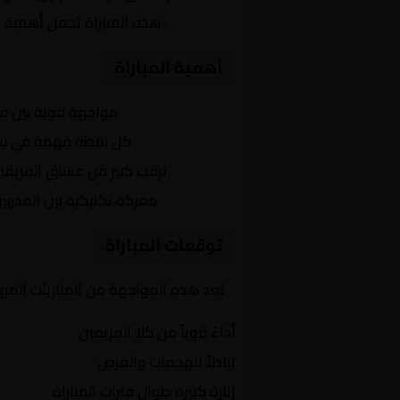
الأوروبي
. هذه المباراة تحمل أهمية 
أهمية المباراة
التنافس الشرس:
مواجهة قوية بين ف
النقاط الثمينة:
كل نقطة مهمة في سباق
الجماهير:
ترقب كبير من عشاق الفريقي
التكتيكات:
معركة تكتيكية بين المدربي
توقعات المباراة
تعد هذه المواجهة من المباريات المهمة
أداءً قوياً من كلا الفريقين
تبادلاً للهجمات والفرص
إثارة كبيرة طوال فترات المباراة