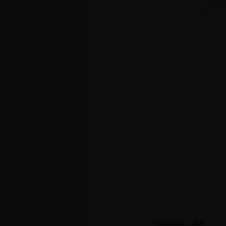
روبي
وشي
ضمن منافسات
أوروبا, الدوري