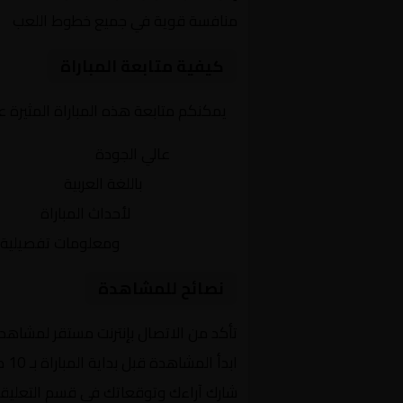
منافسة قوية في جميع خطوط اللعب
كيفية متابعة المباراة
يمكنكم متابعة هذه المباراة المثيرة 
بث مباشر
عالي الجودة
تعليق صوتي
باللغة العربية
تحديثات لحظية
لأحداث المباراة
إحصائيات شاملة
ومعلومات تفصيلية
نصائح للمشاهدة
تأكد من الاتصال بإنترنت مستقر لمشاهد
ابدأ المشاهدة قبل بداية المباراة بـ 10 دقائق
شارك آراءك وتوقعاتك في قسم التعليق