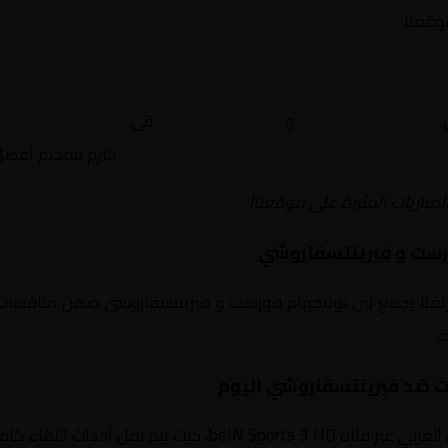
موقعنا
ن
نوتنجهام فورست
و
فيرينتسفاروشي
في
أوروبا, الدوري ال
نلتزم بتقديم أفض
لمباريات المثيرة على موقعنا!
رست و فيرينتسفاروشي
يوم 2026-01-29 لقاءً مرتقبًا يجمع بين نوتنجهام فورست و فيرينتسفاروشي ضمن من
ت ضد فيرينتسفاروشي اليوم
داث اللقاء كاملة مع تعليق صوتي مميز.