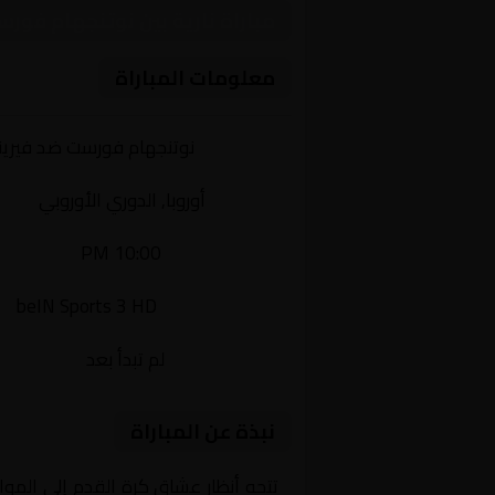
مباراة نارية بين نوتنجهام فو
معلومات المباراة
الفريقان:
نوتنجهام فورست ضد فيري
البطولة:
أوروبا, الدوري الأوروبي
وقت المباراة:
10:00 PM
القناة الناقلة:
beIN Sports 3 HD
حالة المباراة:
لم تبدأ بعد
نبذة عن المباراة
تتجه أنظار عشاق كرة القدم إلى المو