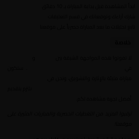
ابدأ المشاهدة قبل بداية المباراة بـ 10 دقائق
شارك آراءك وتوقعاتك في قسم التعليقات
تابع تحليلات ما بعد المباراة حصرياً على موقعنا
خلاصة
لا تفوتوا هذه المواجهة الشيقة بين
نورنبيرج
و
كارلسروهر
في
ألمانيا, الدوري الألماني الدرجة الثانية
. ستكون
مباراة مليئة بالإثارة والتشويق، ونحن في
Yalla Shoot | يلا
شوت | مباريات اليوم مباشر| yalla shoot tv
نلتزم بتقديم
أفضل تجربة مشاهدة لكم.
ترقبوا المزيد من التغطيات الحصرية والمباريات المثيرة على
موقعنا!