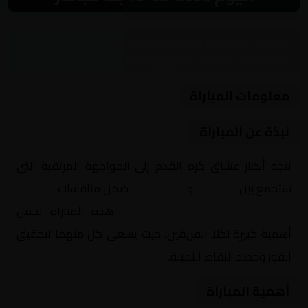
مباراة نارية بين نورنبيرج وكارلسروهر ضمن
منافسات ألمانيا, الدوري الألماني الدرجة الثانية
معلومات المباراة
نبذة عن المباراة
تتجه أنظار عشاق كرة القدم إلى المواجهة المرتقبة التي
ستجمع بين
نورنبيرج
و
كارلسروهر
ضمن منافسات
ألمانيا,
الدوري الألماني الدرجة الثانية
. هذه المباراة تحمل
أهمية كبيرة لكلا الفريقين، حيث يسعى كل منهما لتحقيق
الفوز وحصد النقاط الثمينة.
أهمية المباراة