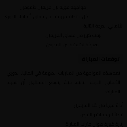
التنافس الشرس:
مواجهة قوية بين فريقين طموحين
النقاط الثمينة:
كل نقطة مهمة في سباق ألمانيا, الدوري
الألماني الدرجة الثانية
الجماهير:
ترقب كبير من عشاق الفريقين
التكتيكات:
معركة تكتيكية بين المدربين
توقعات المباراة
تعد هذه المواجهة من المباريات المهمة في ألمانيا, الدوري
الألماني الدرجة الثانية، حيث يتوقع المحللون أن تشهد
المباراة:
أداءً قوياً من كلا الفريقين
تبادلاً للهجمات والفرص
إثارة كبيرة طوال فترات المباراة