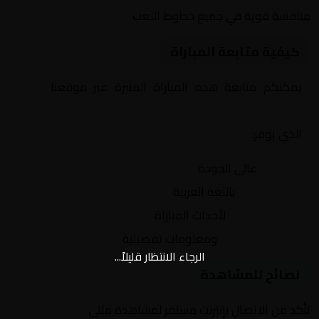
منافسة قوية في جميع خطوط اللعب
كيفية متابعة المباراة
يمكنكم متابعة هذه المباراة المثيرة عبر موقعنا
Yalla
Shoot | يلا شوت | مباريات اليوم مباشر| yalla shoot tv
الذي يوفر:
بث مباشر
عالي الجودة
تعليق صوتي
باللغة العربية
تحديثات لحظية
لأحداث المباراة
إحصائيات شاملة
ومعلومات تفصيلية
الرجاء الانتظار قليلاً...
نصائح للمشاهدة
تأكد من الاتصال بإنترنت مستقر لمشاهدة مثلى