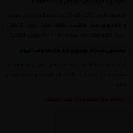
مواجهة قوية بين نورنبيرج و كارلسروهر
يستضيف اليوم 2026-02-13 لقاءً مرتقبًا يجمع بين نورنبيرج
و كارلسروهر ضمن منافسات بطولة ألمانيا, الدوري الألماني
الدرجة الثانية، وذلك عند الساعة 07:30 PM بتوقيت القاهرة.
تفاصيل مباراة نورنبيرج ضد كارلسروهر اليوم
تُبث المباراة مباشرة في منطقة الوطن العربي عبر قناة غير
معروف، حيث يتم نقل أحداث اللقاء كاملة مع تعليق صوتي
مميز.
إضغط هنا لمشاهدة البث المباشر